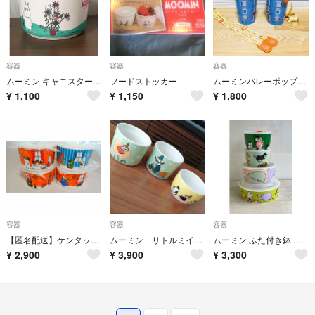
容器
容器
容器
ムーミン キャニスター 容器
フードストッカー
ムーミンバレーポップコーンケース2個
¥
1,100
¥
1,150
¥
1,800
容器
容器
容器
【匿名配送】ケンタッキー ふた付きムーミン小鉢 4個セット
ムーミン リトルミイ スナフキン キャニスター レンジ 密閉 保存 容器 陶器
ムーミン ふた付き鉢 高気密 レンジ容器 中古品
¥
2,900
¥
3,900
¥
3,300