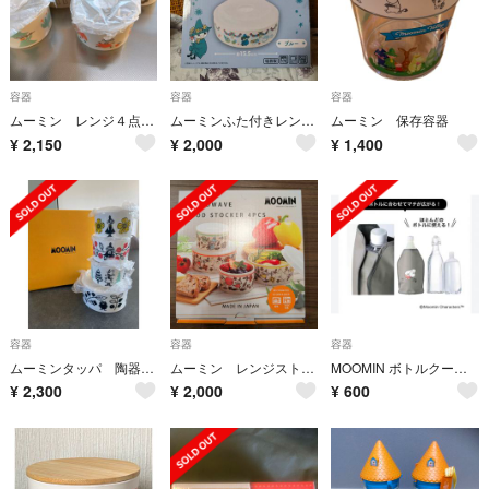
容器
容器
容器
ムーミン レンジ４点セット
ムーミンふた付きレンジ鉢 ブルー
ムーミン 保存容器
¥
2,150
¥
2,000
¥
1,400
容器
容器
容器
ムーミンタッパ 陶器 4点セット
ムーミン レンジストッカー ボウル4 個セット フタ付レンジ対応
MOOMIN ボトルクーラー
¥
2,300
¥
2,000
¥
600