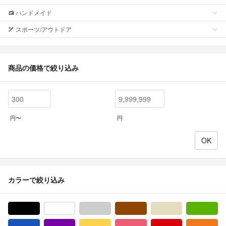
ハンドメイド
スポーツ/アウトドア
商品の価格で絞り込み
円〜
円
カラーで絞り込み
ブラック/黒色系
ホワイト/白色系
グレー/灰色系
ブラウン/茶色系
ベージュ系
グ
ブルー・ネイビー/青色系
パープル/紫色系
イエロー/黄色系
ピンク/桃色系
レッド/赤色系
オ