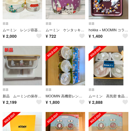
容器
容器
容器
ムーミン レンジ容器セット
ムーミン ケンタッキー KFC 密閉保存容器 オリジナル パープル 限定デザイン
hokka × MOOMIN コラボ 缶ケース 空き缶 北欧 キャラクター
¥
2,000
¥
722
¥
1,400
容器
容器
容器
新品 ムーミンの保存容器 タッパー ガラス 410ml
MOOMIN 高機密レンジ容器
ムーミン 高気密 食品保護容器 レンジ用
¥
2,199
¥
1,800
¥
2,888