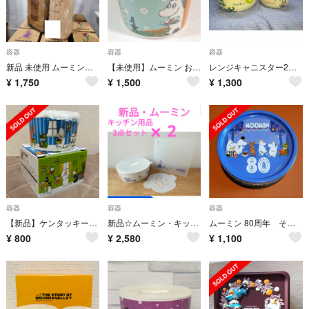
容器
容器
容器
新品 未使用 ムーミン コンパクトステンレス水筒130ml 4434
【未使用】ムーミン お料理キャニスター②
レンジキャニスター2個セット（スナフキン&リトルミィ）
¥
1,750
¥
1,500
¥
1,300
容器
容器
容器
【新品】ケンタッキー限定品 ムーミン 高気密レンジ容器
新品☆ムーミン・キッチン3点セット☓2・密封保存容器・まな板・ステンシルシート
ムーミン 80周年 その他 空き缶
¥
800
¥
2,580
¥
1,100