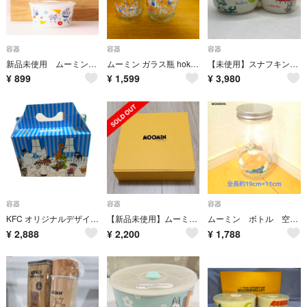
容器
容器
容器
新品未使用 ムーミン 磁器の密閉保存容器 豪華2個セット
ムーミン ガラス瓶 hokka クッキー瓶 TOVE 100記念デザイン
【未使用】スナフキン＆リトルミイ THE STORY OF MOOMINVALLEY レンジキャニスター2個セット 「ムーミン」
¥
899
¥
1,599
¥
3,980
容器
容器
容器
KFC オリジナルデザイン ムミーン ふた付き小鉢 全4種 コンプリートパック
【新品未使用】ムーミン レンジ４点セット
ムーミン ボトル 空き瓶
¥
2,888
¥
2,200
¥
1,788