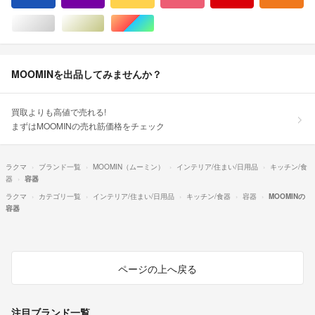
シルバー/銀色系
ゴールド/金色系
マルチカラー
MOOMINを出品してみませんか？
買取よりも高値で売れる!
まずはMOOMINの売れ筋価格をチェック
ラクマ
ブランド一覧
MOOMIN（ムーミン）
インテリア/住まい/日用品
キッチン/食
器
容器
ラクマ
カテゴリ一覧
インテリア/住まい/日用品
キッチン/食器
容器
MOOMINの
容器
ページの上へ戻る
注目ブランド一覧