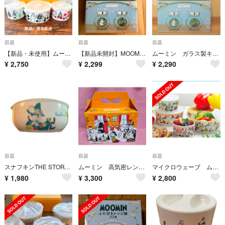
容器
容器
容器
【新品・未使用】ムーミン 保存容器 3点セット 密封 磁器 レンジストッカー
【新品未開封】MOOMIN ガラス製キャニスター2個入り4個セット
ムーミン ガラス製キャニスターセット
¥
2,750
¥
2,299
¥
2,290
容器
容器
容器
スナフキンTHE STORY OF MOOMINVALLEY レンジキャニスター
ムーミン 高気密レンジ容器4個セット
マイクロウェーブ ムーミン フードストッカー４Pセット （サイズS/サイズM）
¥
1,980
¥
3,300
¥
2,800