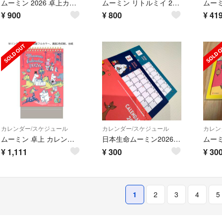
ムーミン 2026 卓上カレンダー 省スペース型 縦型 新品 未開封
ムーミン リトルミイ 2026 マンスリースケジュール帳 新品 未開封
¥
900
¥
800
¥
41
カレンダー/スケジュール
カレンダー/スケジュール
カレン
ムーミン 卓上 カレンダー 2026年 新品 リトルミィ MOOMIN 令和8年
日本生命ムーミン2026年卓上カレンダー
¥
1,111
¥
300
¥
30
1
2
3
4
5