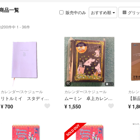
商品一覧
販売中のみ
おすすめ順
グリ
約200件中 1 - 36件
カレンダー/スケジュール
カレンダー/スケジュール
カレン
リトルミイ スタディプランナー 日付無し 3ヶ月分
ムーミン 卓上カレンダー 2026 未使用 缶 ネイビー カレンダー
¥
700
¥
1,550
¥
1,8