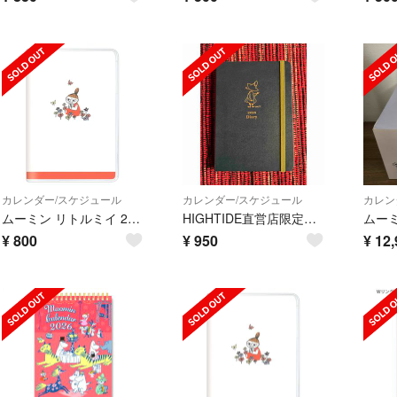
カレンダー/スケジュール
カレンダー/スケジュール
カレン
ムーミン リトルミイ 2026 マンスリースケジュール帳 新品 未開封
HIGHTIDE直営店限定 2026年手帳【スナフキン】25年10月始まり
¥
800
¥
950
¥
12,