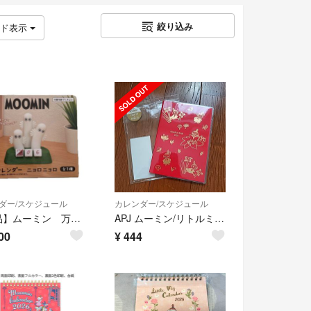
絞り込み
ッド表示
ダー/スケジュール
カレンダー/スケジュール
【新品】ムーミン 万年カレンダー ニョロニョロ
APJ ムーミン/リトルミイ 26D/M106
00
¥
444