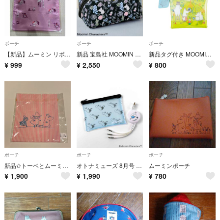
ポーチ
ポーチ
ポーチ
【新品】ムーミン リボン巾着 パープル ムーミンママ ミィ 雪 スノー
新品 宝島社 MOOMIN 中身が見やすい 大容量ポーチ ムーミンボタニカル柄
新品タグ付き MOOMIN ムーミン マルチケース
¥
999
¥
2,550
¥
800
ポーチ
ポーチ
ポーチ
新品✩トーベとムーミン展 巾着
オトナミューズ 8月号 MOOMIN 巻き取り式USBケーブル ＆ビニールポーチ
ムーミンポーチ
¥
1,900
¥
1,990
¥
780