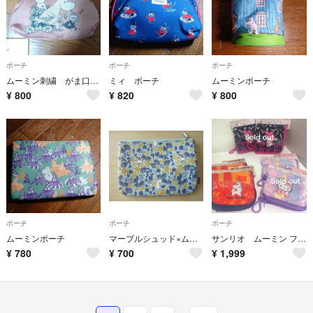
ポーチ
ポーチ
ポーチ
ムーミン刺繍 がま口ポーチ
ミィ ポーチ
ムーミンポーチ
¥
800
¥
820
¥
800
ポーチ
ポーチ
ポーチ
ムーミンポーチ
マーブルシュッド×ムーミン ポーチ
サンリオ ムーミン ファスナー付きハンドタオル ポーチ型タオル 2枚セット
¥
780
¥
700
¥
1,999