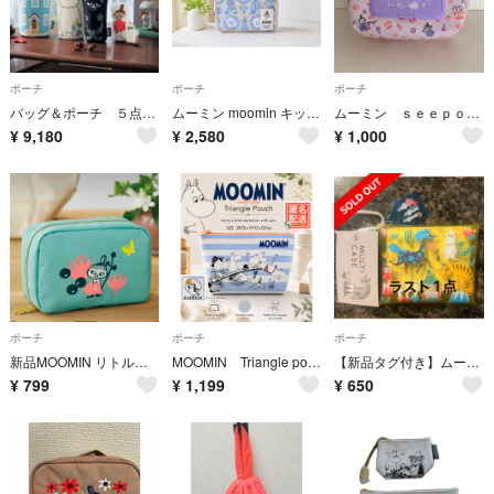
ポーチ
ポーチ
ポーチ
バッグ＆ポーチ ５点セット MOOMIN ミイ スティンキー ニョロニョロ
ムーミン moomin キッピス 吊るして 使える 便利な BIG 収納ポーチ 撥水加工 大容量 コラボデザイン トラベルポーチ
ムーミン ｓｅｅｐｏ４ リトルミイ
¥
9,180
¥
2,580
¥
1,000
ポーチ
ポーチ
ポーチ
新品MOOMIN リトルミイ 6ポケット仕分け上手ポーチ
MOOMIN Triangle pouch 三角 ポーチ マチ付 コスメポーチ 帆布 ムーミン ミイ
【新品タグ付き】ムーミン カラビナ付きクリアマルチケース
¥
799
¥
1,199
¥
650