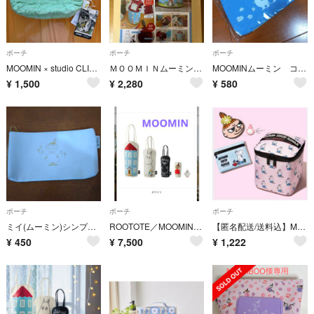
ポーチ
ポーチ
ポーチ
MOOMIN × studio CLIP キルト船型ポーチ《ムーミンコラボ》
ＭＯＯＭＩＮムーミンやしきのマルチに使える収納ポーチＢＯＯＫ取り外せるミラー付き
MOOMINムーミン コスメポーチ タイトー 非売品 キャンバス生地
¥
1,500
¥
2,280
¥
580
ポーチ
ポーチ
ポーチ
ミイ(ムーミン)シンプルポーチ
ROOTOTE／MOOMIN◆マトリョーシカバッグ＆ポーチセット／リトルミイ
【匿名配送/送料込】MOOMIN SHOP HAWAII バニティ 3点 付録
¥
450
¥
7,500
¥
1,222