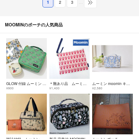
1
2
3
…
MOOMINのポーチの人気商品
GLOW 付録 ムーミン スクエア収納ポーチ2点セット
＊難あり品 ムーミン・リトルミイの入れたまま操作可能なスマホタブレットポーチ
ムーミン moomin キッピス 吊るして 使える 便利な BIG 収納ポーチ 撥水加工 大容量 コラボデザイン トラベルポーチ
¥900
¥1,400
¥2,580
雑誌付録 ムーミン Samansa Mos2 ボストンバッグとメッシュポーチ
新品 宝島社 MOOMIN 中身が見やすい 大容量ポーチ ムーミンボタニカル柄
ムーミンポーチ