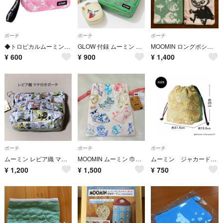
ポーチ
ポーチ
ポーチ
◆トロピカルムーミン バカンスポーチ sweet 付録
GLOW 付録 ムーミン スクエア収納ポーチ2点セット
MOOMIN ロングポシェチーフ 2柄セット
¥
600
¥
900
¥
1,400
ポーチ
ポーチ
ポーチ
ムーミン レピア織 マチ付ポーチ 新品未使用
MOOMIN ムーミン 巾着袋 ポーチ カラフル
ムーミン ジャカード織り おでかけ巾着バッグ
¥
1,200
¥
1,500
¥
750