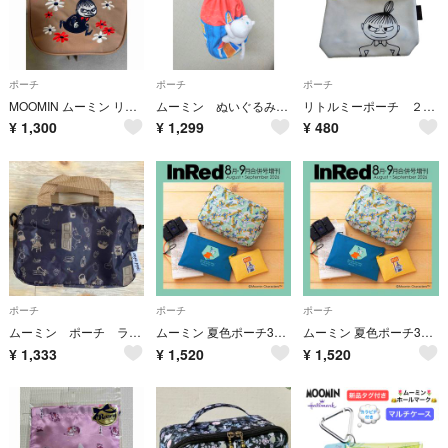
ポーチ
ポーチ
ポーチ
MOOMIN ムーミン リトルミイ繍 鏡付きドレッサーポーチ ブラウン
ムーミン ぬいぐるみ巾着
リトルミーポーチ ２個セット
¥
1,300
¥
1,299
¥
480
ポーチ
ポーチ
ポーチ
ムーミン ポーチ ランチバッグ グレー 男女兼用ユニセックス
ムーミン 夏色ポーチ3点セット インレッド 2026年 8月・9月合併号増刊付録
ムーミン 夏色ポーチ3点セット インレッド 2026年 8月・9月合併号増刊付録
¥
1,333
¥
1,520
¥
1,520