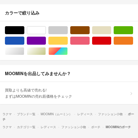
カラーで絞り込み
ブラック/黒色系
ホワイト/白色系
グレー/灰色系
ブラウン/茶色系
ベージュ系
グ
ブルー・ネイビー/青色系
パープル/紫色系
イエロー/黄色系
ピンク/桃色系
レッド/赤色系
オ
シルバー/銀色系
ゴールド/金色系
マルチカラー
MOOMINを出品してみませんか？
買取よりも高値で売れる!
まずはMOOMINの売れ筋価格をチェック
ラクマ
ブランド一覧
MOOMIN（ムーミン）
レディース
ファッション小物
ポー
チ
ラクマ
カテゴリ一覧
レディース
ファッション小物
ポーチ
MOOMINのポーチ