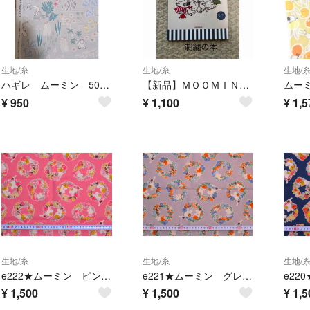
生地/糸
生地/糸
生地/
ハギレ ムーミン 50×110
【新品】ＭＯＯＭＩＮはじめての刺繍(本)
¥
950
¥
1,100
¥
1,5
生地/糸
生地/糸
生地/
e222★ムーミン ピンク 綿麻キャンバス生地★
e221★ムーミン グレー 綿麻キャンバス生地★
¥
1,500
¥
1,500
¥
1,5