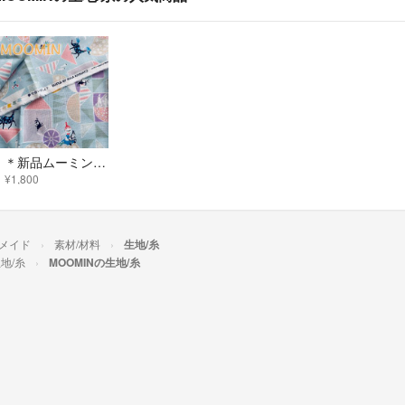
＊新品ムーミン柄の生地 夢で会いましょう KOKKA 布地 ミムラ
¥1,800
メイド
素材/材料
生地/糸
地/糸
MOOMINの生地/糸