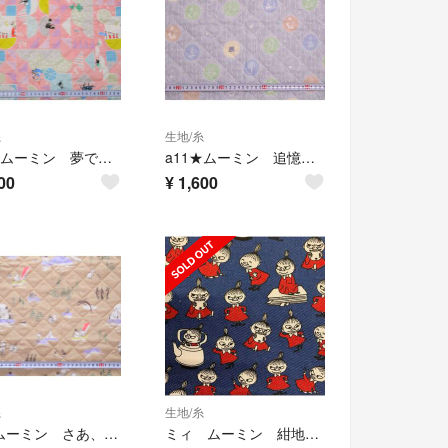
糸
生地/糸
a70★ムーミン 夢で会いましょう キルティング生地★
a11★ムーミン 追憶・ブルーグレー キルティング生地★
00
¥
1,600
糸
生地/糸
a8★ムーミン さあ、漕ぎだそう キルティング生地★
ミィ ムーミン 紺地 コッカ 1m