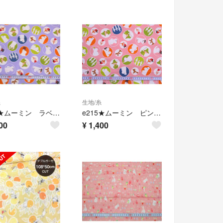
糸
生地/糸
e216★ムーミン ラベンダー オックス生地★
e215★ムーミン ピンク オックス生地★
00
¥
1,400