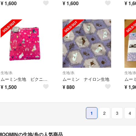
¥
1,600
¥
1,600
¥
1,6
生地/糸
生地/糸
生地/
ムーミン生地 ピクニック ピンク 約106×100cm
ムーミン ナイロン生地
¥
1,500
¥
880
¥
1,9
1
2
3
4
MOOMINの生地/糸の人気商品