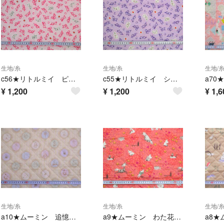
生地/糸
生地/糸
生地/
c56★リトルミイ ピンク シーチング生地★
c55★リトルミイ シーチング生地★
¥
1,200
¥
1,200
¥
1,6
生地/糸
生地/糸
生地/
a10★ムーミン 追憶・ライトベージュ キルティング生地★
a9★ムーミン わた花 キルティング生地★