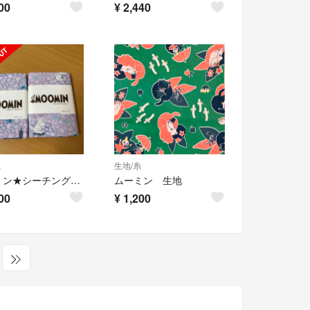
00
¥
2,440
糸
生地/糸
ムーミン★シーチング生地
ムーミン 生地
00
¥
1,200