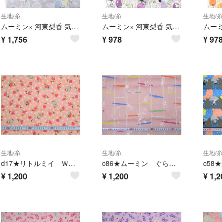
生地/糸
生地/糸
生地/
ムーミン× 河東梨香 気ままな午後 ダブルガーゼ #グレー 幅108*50㎝
ムーミン× 河東梨香 気ままな午後 ダブルガーゼ #パープル 幅108*50㎝
¥
1,756
¥
978
¥
97
生地/糸
生地/糸
生地/
d17★リトルミイ Ｗガーゼ生地★
c86★ムーミン ぐらぐら 綿サテン生地★
¥
1,200
¥
1,200
¥
1,2