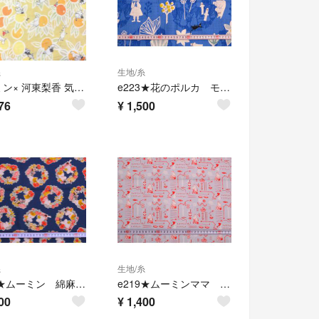
糸
生地/糸
ムーミン× 河東梨香 気ままな午後 ダブルガーゼ #イエロー 幅108*50㎝
e223★花のポルカ モーリークロス生地★
76
¥
1,500
糸
生地/糸
e220★ムーミン 綿麻キャンバス生地★
e219★ムーミンママ オックス生地★
00
¥
1,400