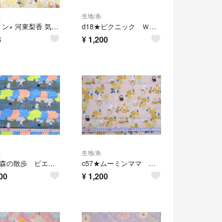
糸
生地/糸
ムーミン× 河東梨香 気ままな午後 ダブルガーゼ #イエロー 幅108*50㎝
d18★ピクニック Ｗガーゼ生地★
8
¥
1,200
糸
生地/糸
c58★森の散歩 ビエラ生地★
c57★ムーミンママ シーチング生地★
00
¥
1,200