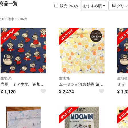
商品一覧
販売中のみ
おすすめ順
グリ
約100件中 1 - 36件
生地/糸
生地/糸
生地/
専用 ミィ生地 追加分 50cm
ムーミン× 河東梨香 気ままな午後 ダブルガーゼ #イエロー 幅108*50㎝
¥
1,120
¥
2,474
¥
1,3