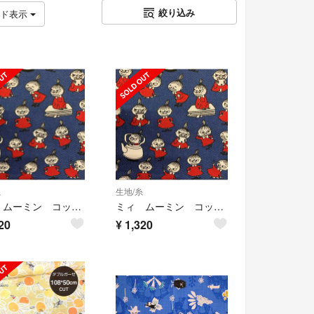
絞り込み
ッド表示
糸
生地/糸
ミィ ムーミン コッカ 紺地 50cm
ミィ ムーミン コッカ 紺地 50cm
20
¥
1,320