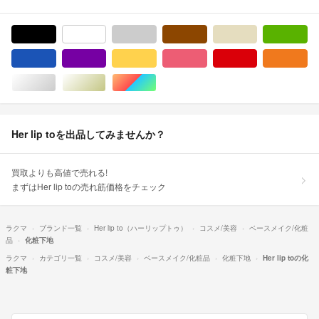
ブラック/黒色系
ホワイト/白色系
グレー/灰色系
ブラウン/茶色系
ベージュ系
グ
ブルー・ネイビー/青色系
パープル/紫色系
イエロー/黄色系
ピンク/桃色系
レッド/赤色系
オ
シルバー/銀色系
ゴールド/金色系
マルチカラー
Her lip toを出品してみませんか？
買取よりも高値で売れる!
まずはHer lip toの売れ筋価格をチェック
ラクマ
ブランド一覧
Her lip to（ハーリップトゥ）
コスメ/美容
ベースメイク/化粧
品
化粧下地
ラクマ
カテゴリ一覧
コスメ/美容
ベースメイク/化粧品
化粧下地
Her lip toの化
粧下地