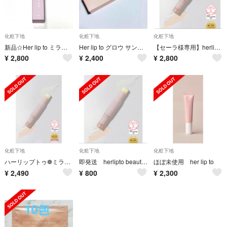
化粧下地
化粧下地
化粧下地
新品☆Her lip to ミラクルサンバームデュオ 日焼け止め
Her lip to グロウ サンスクリーン セラム
【セーラ様専用】herlipto MIRACLE SUN BALM DUO
¥
2,800
¥
2,400
¥
2,800
化粧下地
化粧下地
化粧下地
ハーリップトゥ❁ミラクルサンバームデュオ
即発送 herlipto beauty MIRACLE SUN BALM DUO
ほぼ未使用 her lip to
¥
2,490
¥
800
¥
2,300