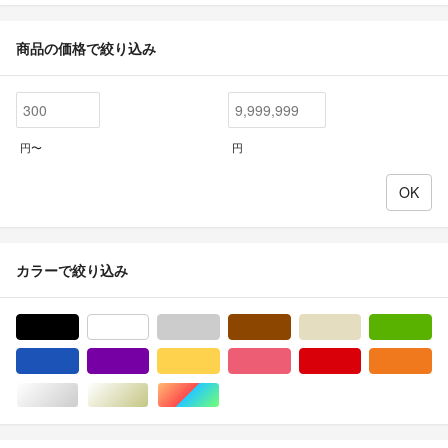
商品の価格で絞り込み
円〜
円
カラーで絞り込み
ブラック/黒色系
ホワイト/白色系
グレー/灰色系
ブラウン/茶色系
ベージュ系
グ
ブルー・ネイビー/青色系
パープル/紫色系
イエロー/黄色系
ピンク/桃色系
レッド/赤色系
オ
シルバー/銀色系
ゴールド/金色系
マルチカラー