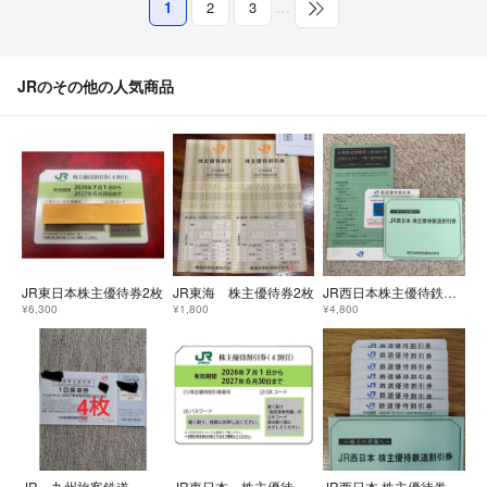
1
2
3
…
JRのその他の人気商品
JR東日本株主優待券2枚
JR東海 株主優待券2枚
JR西日本株主優待鉄道割引券 1枚
¥6,300
¥1,800
¥4,800
JR 九州旅客鉄道 鉄道株主優待券 4枚
JR東日本 株主優待割引券（４割引）１枚。
JR西日本 株主優待券 7枚