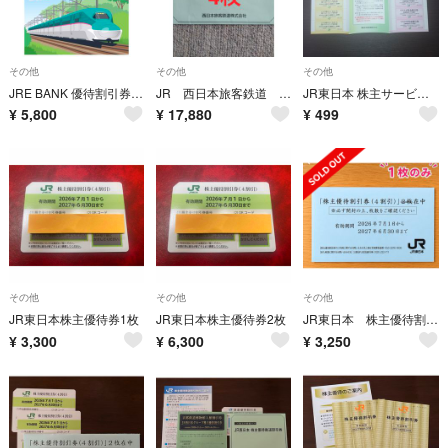
その他
その他
その他
JRE BANK 優待割引券（4割引）2枚セット 有効期限：2027年1月31日
JR 西日本旅客鉄道 鉄道優待割引券 4枚
JR東日本 株主サービス券 株主優待
¥
5,800
¥
17,880
¥
499
その他
その他
その他
JR東日本株主優待券1枚
JR東日本株主優待券2枚
JR東日本 株主優待割引券(4割引) 1枚
¥
3,300
¥
6,300
¥
3,250