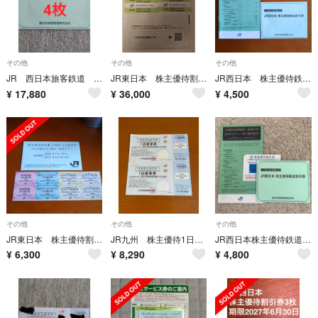
その他
その他
その他
JR 西日本旅客鉄道 鉄道優待割引券 4枚
JR東日本 株主優待割引券 １２枚 色々おまけ付き
JR西日本 株主優待鉄道割引券(5割引)１枚ほか 有効期限2027年6月30日
¥
17,880
¥
36,000
¥
4,500
その他
その他
その他
JR東日本 株主優待割引券(４割引)２枚 有効期限2027年6月30日
JR九州 株主優待1日乗車券 2枚 九州旅客鉄道
JR西日本株主優待鉄道割引券 1枚
¥
6,300
¥
8,290
¥
4,800