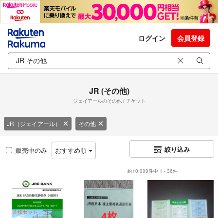
ログイン
会員登録
JR (その他)
ジェイアールのその他 / チケット
JR（ジェイアール）
その他
絞り込み
販売中のみ
おすすめ順
約10,000件中 1 - 36件