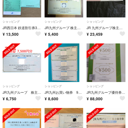
ショッピング
ショッピング
ショッピング
JR西日本 鉄道割引券3枚 株主優待鉄道割引券セット JR 優待 5割引
JR九州グループ 株主優待券 6000円分
JR 九州グループ株主優待券2500円1枚、5枚綴1式合計1+5=6枚送ります。
¥
13,500
¥
5,400
¥
23,459
ショッピング
ショッピング
ショッピング
JR九州グルーブ 株主優待
JR九州お買い物券 9500円分
JR九州グループ優待券10万円88％88000円（アカメニック様専用）
¥
6,750
¥
8,600
¥
88,000