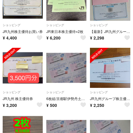
ショッピング
ショッピング
ショッピング
JR九州株主優待お買い券
JR東日本株主優待⭐︎2枚
【最新】JR九州グループ 株主優待券
¥
4,400
¥
6,200
¥
2,298
ショッピング
ショッピング
ショッピング
JR九州 株主優待券
6枚組/京都駅伊勢丹土産他のお買物★1割引券7/1～2027/6/30
JR九州グループ株主優待券 2500円
¥
3,200
¥
500
¥
2,250