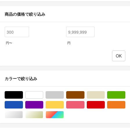
商品の価格で絞り込み
円〜
円
カラーで絞り込み
ブラック/黒色系
ホワイト/白色系
グレー/灰色系
ブラウン/茶色系
ベージュ系
グ
ブルー・ネイビー/青色系
パープル/紫色系
イエロー/黄色系
ピンク/桃色系
レッド/赤色系
オ
シルバー/銀色系
ゴールド/金色系
マルチカラー