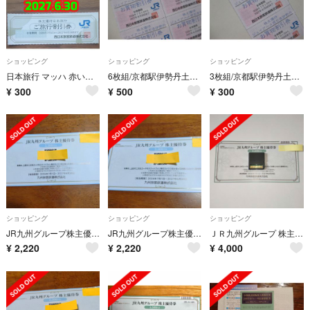
ショッピング
ショッピング
ショッピング
日本旅行 マッハ 赤い風船 ベストエクセレント ベスト 割引券
6枚組/京都駅伊勢丹土産他のお買物★1割引券7/1～2027/6/30
3枚組/京都駅伊勢丹土産他のお買物★1割引券7/1～2027/6/30
¥
300
¥
500
¥
300
ショッピング
ショッピング
ショッピング
JR九州グループ株主優待券
JR九州グループ株主優待券
ＪＲ九州グループ 株主優待券 ４５００円分
¥
2,220
¥
2,220
¥
4,000