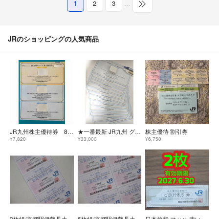
1
2
3
…
JRのショッピングの人気商品
JR九州株主優待券 8500円
★一番最新 JR九州 グループ株主優待券 35000円分(2500円×14枚)★株主優待
株主優待 割引券
¥7,820
¥33,000
¥6,750
3枚組/京都駅伊勢丹土産他のお買物★1割引券7/1～2027/6/30
6枚組/京都駅伊勢丹土産他のお買物★1割引券7/1～2027/6/30
日本旅行 マッハ 赤い風船 ベストエクセレント ベスト 割引券