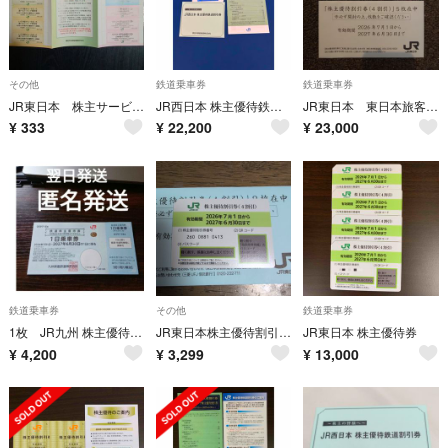
その他
鉄道乗車券
鉄道乗車券
JR東日本 株主サービス券 冊子版
JR西日本 株主優待鉄道割引券 5枚セット 京都鉄道博物館入館割引券付
JR東日本 東日本旅客鉄道 株主優待割引券 7枚セット
¥
333
¥
22,200
¥
23,000
鉄道乗車券
その他
鉄道乗車券
1枚 JR九州 株主優待 wg@
JR東日本株主優待割引券(4割引) 〜2027年6月30日
JR東日本 株主優待券
¥
4,200
¥
3,299
¥
13,000