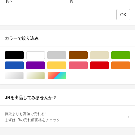
円〜
円
カラーで絞り込み
ブラック/黒色系
ホワイト/白色系
グレー/灰色系
ブラウン/茶色系
ベージュ系
グ
ブルー・ネイビー/青色系
パープル/紫色系
イエロー/黄色系
ピンク/桃色系
レッド/赤色系
オ
シルバー/銀色系
ゴールド/金色系
マルチカラー
JRを出品してみませんか？
買取よりも高値で売れる!
まずはJRの売れ筋価格をチェック