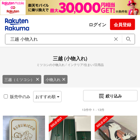
ログイン
会員登録
三越 (小物入れ)
ミツコシの小物入れ / インテリア/住まい/日用品
三越（ミツコシ）
小物入れ
絞り込み
販売中のみ
おすすめ順
13件中 1 - 13件