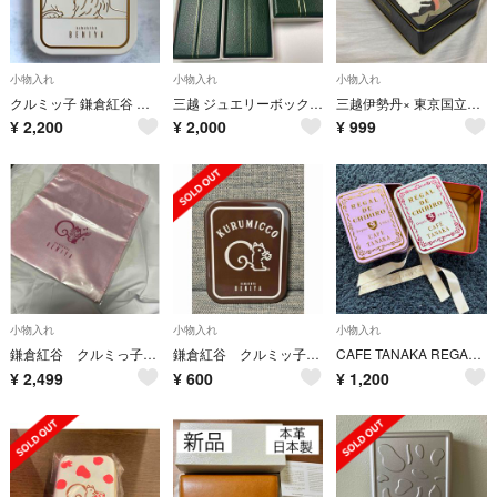
小物入れ
小物入れ
小物入れ
クルミッ子 鎌倉紅谷 三越 創業350周年記念 限定コラボ缶（空缶）
三越 ジュエリーボックス 2点セット ジュエリークロス 外箱付き
三越伊勢丹× 東京国立博物館 限定ギフト 三代目大谷鬼次の江戸兵衛 空き缶
¥
2,200
¥
2,000
¥
999
小物入れ
小物入れ
小物入れ
鎌倉紅谷 クルミっ子 サテンポーチ 31×24cm
鎌倉紅谷 クルミッ子 10個入り 缶のみ
CAFE TANAKA REGAL DE CHIHIRO 空き缶 日本橋三越
¥
2,499
¥
600
¥
1,200