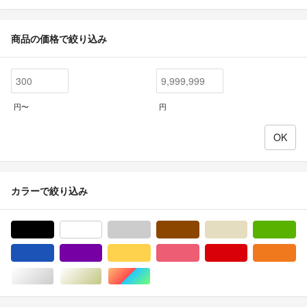
商品の価格で絞り込み
円〜
円
カラーで絞り込み
ブラック/黒色系
ホワイト/白色系
グレー/灰色系
ブラウン/茶色系
ベージュ系
グ
ブルー・ネイビー/青色系
パープル/紫色系
イエロー/黄色系
ピンク/桃色系
レッド/赤色系
オ
シルバー/銀色系
ゴールド/金色系
マルチカラー