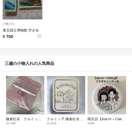
小物入れ
東京国立博物館 空き缶
¥
700
三越の小物入れの人気商品
鎌倉紅谷 クルミっ子 サテンポーチ 31×24cm
クルミッ子 鎌倉紅谷 三越 創業350周年記念 限定コラボ缶（空缶）
限定品【aya.m × Cake.jp】コラボキャンディ缶 空き缶 銀座三越
¥2,499
¥2,200
¥390