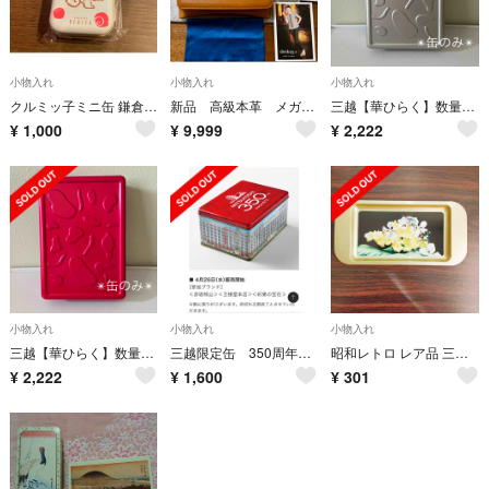
小物入れ
小物入れ
小物入れ
クルミッ子ミニ缶 鎌倉紅谷 三越限定
新品 高級本革 メガネケース 日本製 定価1.7万円 レザー
三越【華ひらく】数量限定 華ひらく缶 /空き缶
¥
1,000
¥
9,999
¥
2,222
小物入れ
小物入れ
小物入れ
三越【華ひらく】数量限定 華ひらく缶 /空き缶
三越限定缶 350周年 缶のみ
昭和レトロ レア品 三越 金属製 ペントレー ミニトレー 小物入れ 2
¥
2,222
¥
1,600
¥
301