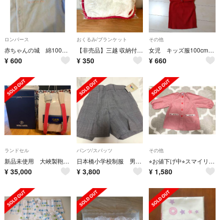
ロンパース
おくるみ/ブランケット
その他
赤ちゃんの城 綿100%ロンパース 2wayオール
【非売品】三越 収納付きブランケット
女児 キッズ服100cm セットアップ 3点セット
¥
600
¥
350
¥
660
ランドセル
パンツ/スパッツ
その他
新品未使用 大峽製鞄 オオバランドセル
日本橋小学校制服 男子 新品未使用130
⭐︎お値下げ中⭐︎スマイリッシュ スモック りんご 100～110cm
¥
35,000
¥
3,800
¥
1,580