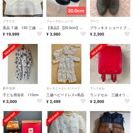
ブラウス
フォーマルシューズ
ブーツ
美品 ７歳 130 三越 刺繍 フリル 女の子 長袖ブラウスシャツ baiya
【美品】【20.0cm】キッズフォーマルシューズ（革靴）
プランキス ショートブーツ グレー 21.0㎝ Prankish
¥
19,999
¥
3,980
¥
2,300
甚平/浴衣
セレモニードレス/スーツ
ランドセル
子ども用浴衣 110cm
三越ベビードレス⭐︎美品
ランドセル 三越オリジナル
¥
3,000
¥
2,499
¥
2,900