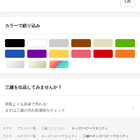
カラーで絞り込み
ブラック/黒色系
ホワイト/白色系
グレー/灰色系
ブラウン/茶色系
ベージュ系
グ
ブルー・ネイビー/青色系
パープル/紫色系
イエロー/黄色系
ピンク/桃色系
レッド/赤色系
オ
シルバー/銀色系
ゴールド/金色系
マルチカラー
三越を出品してみませんか？
買取よりも高値で売れる!
まずは三越の売れ筋価格をチェック
ラクマ
ブランド一覧
三越（ミツコシ）
キッズ/ベビー/マタニティ
ラクマ
カテゴリ一覧
キッズ/ベビー/マタニティ
三越のキッズ/ベビー/マタニティ