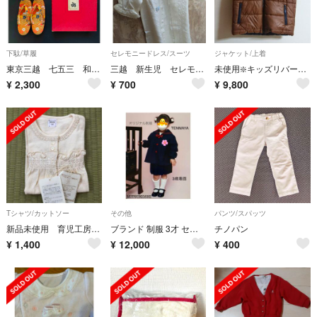
下駄/草履
セレモニードレス/スーツ
ジャケット/上着
東京三越 七五三 和装バッグ 草履 20cm オレンジ 桔梗 セット
三越 新生児 セレモニードレス
未使用❇️キッズリバーシブルダウンベスト 140【銀座三越】
¥
2,300
¥
700
¥
9,800
Tシャツ/カットソー
その他
パンツ/スパッツ
新品未使用 育児工房 オーガニック 半袖 シャツ 綿100% サイズ90 女の子
ブランド 制服 3才 セーラー服 スカート 幼稚園 保育園 3点セット
チノパン
¥
1,400
¥
12,000
¥
400