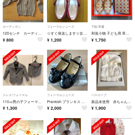
カーディガン
フォーマルシューズ
下駄/草履
120センチ カーディガン
☆すぐ発送します☆女の子 フォーマル パンプス バレエシューズ ピンクリボン
和装小物 子ども用 草履&バッグセット（草履判は約17cm）
¥
800
¥
1,200
¥
1,750
ドレス/フォーマル
フォーマルシューズ
バスローブ
110㎝男の子フォーマルスーツ
Prankish プランキス ドレスシューズ 入園 卒園 入学 フォーマル
新品未使用 赤ちゃんバスローブ
¥
1,300
¥
2,000
¥
1,900