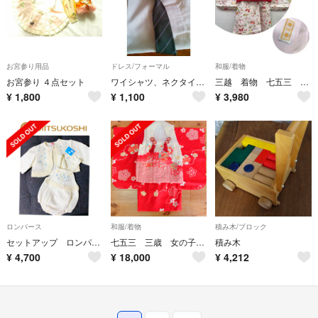
お宮参り用品
ドレス/フォーマル
和服/着物
お宮参り ４点セット
ワイシャツ、ネクタイセット
三越 着物 七五三 3歳 女の子 被布セット
¥
1,800
¥
1,100
¥
3,980
ロンパース
和服/着物
積み木/ブロック
セットアップ ロンパース カーディガン
七五三 三歳 女の子 セット
積み木
¥
4,700
¥
18,000
¥
4,212