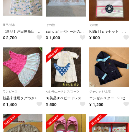
甚平/浴衣
その他
その他
【新品】戸田屋商店 甚平 男の子用100cm
saint farm ベビー用のヘアバンド
KISETTE キセット ガーゼハンカチ３枚セット
¥
2,700
¥
1,000
¥
600
ワンピース
セレモニードレス/スーツ
ジャケット/上着
新品未使用タグつき⭐Winpieウインピーチュニック140ピンク
★美品★ベビードレス 三越 黄色 赤ちゃん おまけ付き♪
エンゼルスター 90センチ パーカー
¥
1,400
¥
500
¥
1,200