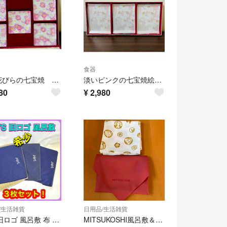
食器
梅の花びらの七宝焼 小皿5枚セット 未使用品 MITSUKOSHI 三越
淡いピンクの七宝焼絵皿 3枚セット MITSUKOSHI 三越 未使用品
80
¥
2,980
/生活雑貨
日用品/生活雑貨
TVS 旧ロゴ 風呂敷 布 生地
MITSUKOSHI風呂敷＆シュウウエムラ×安野モヨコ コラボ風呂敷包