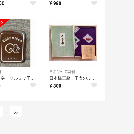
00
¥
980
れ
日用品/生活雑貨
鎌倉紅谷 クルミッ子 10個入り 缶のみ
日本橋三越 干支のふろしき
0
¥
800
…