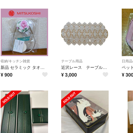
収納/キッチン雑貨
テーブル用品
日用品
新品 セラミック タオルハンガー バラ ガーデン リングホルダー タオル掛
近沢レース テーブルセンター
ペッ
¥
900
¥
3,000
¥
30