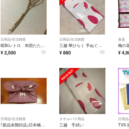
日用品/生活雑貨
日用品/生活雑貨
食器
昭和レトロ 布団たたき 竹製 木製 ヴィンテージ アンティーク 三越 ノベルティ
三越 華ひらく 手ぬぐい ふきん 新品
¥
2,500
¥
880
¥
4,9
日用品/生活雑貨
タオル/バス用品
日用品
｢新品未開封品｣日本橋三越 風呂敷
三越 手拭い