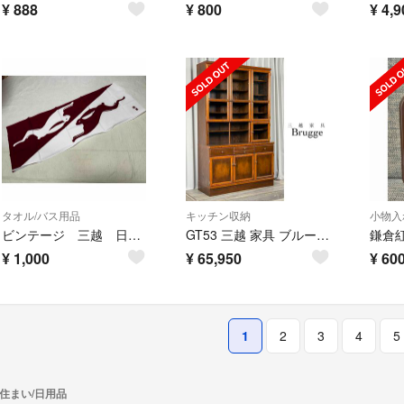
¥
888
¥
800
¥
4,9
タオル/バス用品
キッチン収納
小物入
ビンテージ 三越 日本手ぬぐい
GT53 三越 家具 ブルージュ 食器棚 キッチン ボード カップ Bru/K6
¥
1,000
¥
65,950
¥
60
1
2
3
4
5
住まい/日用品