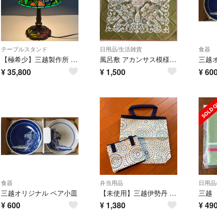
テーブルスタンド
日用品/生活雑貨
食器
【極希少】三越製作所 ステンドグラスランプ トンボ ドラゴンフライ アンティーク
風呂敷 アカンサス模様 オリーブグリーン 江戸染 新品 三越 明治生命 非売品
三越
¥
35,800
¥
1,500
¥
60
食器
弁当用品
日用品
三越オリジナル ペア小皿
【未使用】三越伊勢丹 クーラーバッグ トート オクラ 保冷 地錐菊 お弁当
三越
¥
600
¥
1,380
¥
49