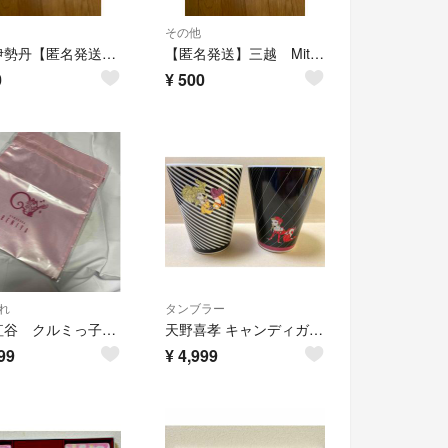
その他
三越伊勢丹【匿名発送】ショッパー 紙袋 Mitsukoshi 2点セット
【匿名発送】三越 Mitsukoshi ショッパー 紙袋 ２枚
0
¥
500
れ
タンブラー
鎌倉紅谷 クルミっ子 サテンポーチ 31×24cm
天野喜孝 キャンディガール Candy girl 陶器製タンブラー ペアセット
99
¥
4,999