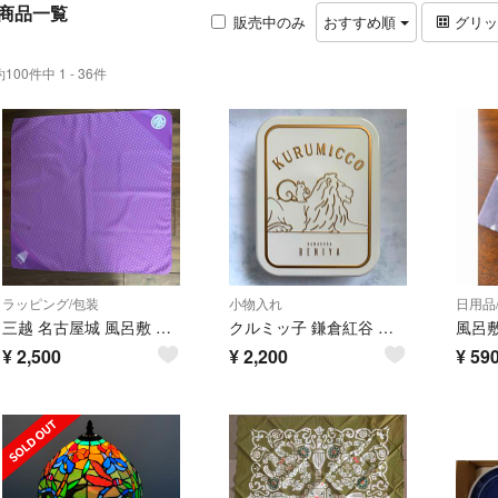
商品一覧
販売中のみ
おすすめ順
グリ
約100件中 1 - 36件
ラッピング/包装
小物入れ
日用品
三越 名古屋城 風呂敷 パープル 麻の葉模様
クルミッ子 鎌倉紅谷 三越 創業350周年記念 限定コラボ缶（空缶）
風呂
¥
2,500
¥
2,200
¥
59