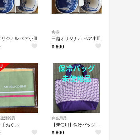
食器
オリジナル ペア小皿
三越オリジナル ペア小皿
0
¥
600
/生活雑貨
弁当用品
 手ぬぐい
【未使用】保冷バッグ - 三越
0
¥
800