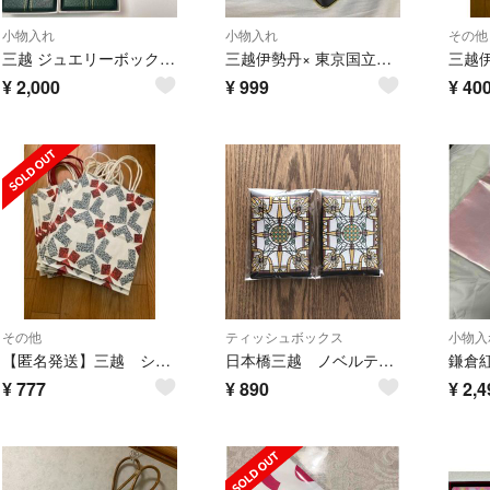
小物入れ
小物入れ
その他
三越 ジュエリーボックス 2点セット ジュエリークロス 外箱付き
三越伊勢丹× 東京国立博物館 限定ギフト 三代目大谷鬼次の江戸兵衛 空き缶
¥
2,000
¥
999
¥
40
その他
ティッシュボックス
小物入
【匿名発送】三越 ショッパー 紙袋 14枚
日本橋三越 ノベルティ ティッシュケース 2個セット
¥
777
¥
890
¥
2,4