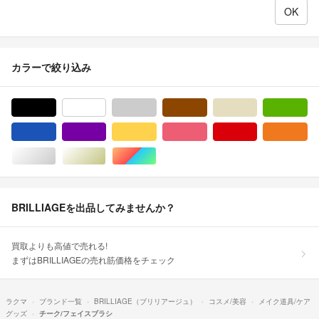
カラーで絞り込み
ブラック/黒色系
ホワイト/白色系
グレー/灰色系
ブラウン/茶色系
ベージュ系
グ
ブルー・ネイビー/青色系
パープル/紫色系
イエロー/黄色系
ピンク/桃色系
レッド/赤色系
オ
シルバー/銀色系
ゴールド/金色系
マルチカラー
BRILLIAGEを出品してみませんか？
買取よりも高値で売れる!
まずはBRILLIAGEの売れ筋価格をチェック
ラクマ
ブランド一覧
BRILLIAGE（ブリリアージュ）
コスメ/美容
メイク道具/ケア
グッズ
チーク/フェイスブラシ