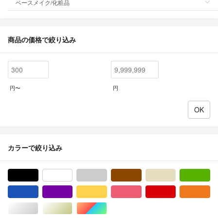
ベースメイク/化粧品
商品の価格で絞り込み
円〜
円
カラーで絞り込み
ブラック/黒色系
ホワイト/白色系
グレー/灰色系
ブラウン/茶色系
ベージュ系
グ
ブルー・ネイビー/青色系
パープル/紫色系
イエロー/黄色系
ピンク/桃色系
レッド/赤色系
オ
シルバー/銀色系
ゴールド/金色系
マルチカラー