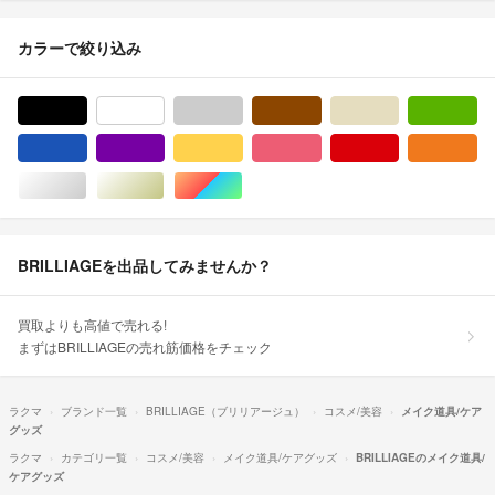
カラーで絞り込み
ブラック/黒色系
ホワイト/白色系
グレー/灰色系
ブラウン/茶色系
ベージュ系
グ
ブルー・ネイビー/青色系
パープル/紫色系
イエロー/黄色系
ピンク/桃色系
レッド/赤色系
オ
シルバー/銀色系
ゴールド/金色系
マルチカラー
BRILLIAGEを出品してみませんか？
買取よりも高値で売れる!
まずはBRILLIAGEの売れ筋価格をチェック
ラクマ
ブランド一覧
BRILLIAGE（ブリリアージュ）
コスメ/美容
メイク道具/ケア
グッズ
ラクマ
カテゴリ一覧
コスメ/美容
メイク道具/ケアグッズ
BRILLIAGEのメイク道具/
ケアグッズ