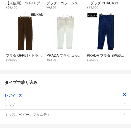
【未使用】PRADA プラダ パンツ サイズ 42 レディース RE-NYLON リナイロン ラバーロゴ イージーパンツ ウエストゴム ナイロン 軽量 ワイドシルエット ボトムス タグ・ハンガー付属 ブラック 黒 イタリア製【中古】
プラダ コットンスリムパンツ テーパードパンツ パネル切替 裾ジップ（1105）
プラダ PRADA ロゴワッペンナイロンパンツ DNA884 ブラック ナイロン レディース パンツ
¥59,400
¥6,860
¥43,000
プラダ GFP517 トライアングルロゴプレートコーデュロイロングパンツ レディース 25
PRADA プラダ コットンロングパンツ スラックス イタリア製 ホワイト P2346
PRADA プラダ SPG60 18年 ブルー ナイロン サイドライントラックパンツ XS
¥96,970
¥6,600
¥22,990
タイプで絞り込み
レディース
メンズ
キッズ／ベビー／マタニティ