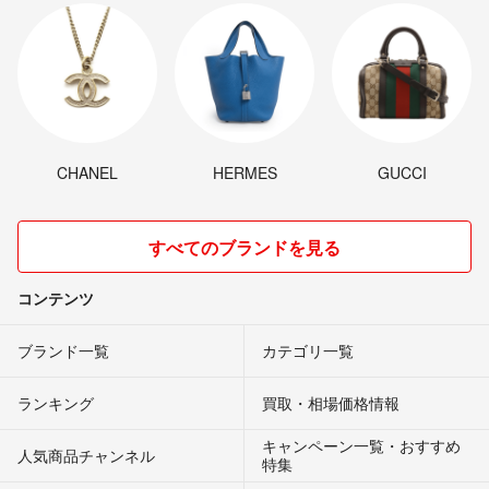
CHANEL
HERMES
GUCCI
すべてのブランドを見る
コンテンツ
ブランド一覧
カテゴリ一覧
ランキング
買取・相場価格情報
キャンペーン一覧・おすすめ
人気商品チャンネル
特集