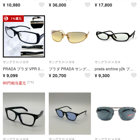
¥
10,980
¥
36,000
¥
17,800
1%還元
サングラス/メガネ
サングラス/メガネ
サングラス/メガネ
PRADA プラダ VPR 06M-N スクエア型 メガネ フレーム 黒縁 眼鏡 1AB-1O1 53□16 イタリア製人気商品⁠
プラダ PRADA サングラス メンズ ブランド ゴールド ベージュ SPR56D 夏物 おしゃれ かっこいい 【中古】
prada archive y2k ブラック レトロ モード メガネ ケース付き
¥
9,099
¥
20,700
¥
9,300
(1%)
90円相当還元
サングラス/メガネ
サングラス/メガネ
サングラス/メガネ