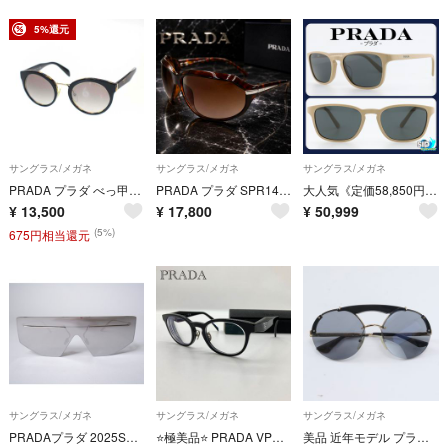
5%還元
サングラス/メガネ
サングラス/メガネ
サングラス/メガネ
PRADA プラダ べっ甲柄 ラウンドサングラス SPR05T ブラック 53□23 NAI-500-140
PRADA プラダ SPR14G 廃盤 人気モデル サングラス べっ甲 ブラウン
大人気《定価58,850円！》PRADA／プラダ ベージュ×グレー サングラス
¥
13,500
¥
17,800
¥
50,999
(5%)
675円相当還元
サングラス/メガネ
サングラス/メガネ
サングラス/メガネ
PRADAプラダ 2025SS SPRB55 1BC-60N 145 サングラス未使用品【-】【MEWA82950】
⭐️極美品⭐️ PRADA VPR B06-D フルリム メガネ 黒 度あり
美品 近年モデル プラダ ツーブリッジ ラウンド サングラス 1AB-3C2 眼鏡 メガネ メンズ MNE EK24-9