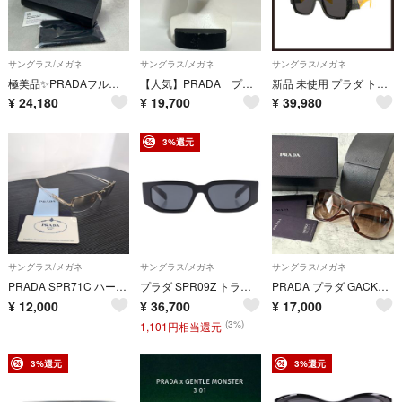
サングラス/メガネ
サングラス/メガネ
サングラス/メガネ
極美品✨PRADAフルリムウェリントン アジアンフィット クリアフレーム メガネ
【人気】PRADA プラダ サングラス ハーフリム ベッコウ柄 付属品付き SPR08Q ROK-0A7 140 2N
新品 未使用 プラダ トライアングルロゴ フルフィット サングラス イエロー【PRADA】三角プレート ヴィンテージマーブル
¥
24,180
¥
19,700
¥
39,980
3%還元
サングラス/メガネ
サングラス/メガネ
サングラス/メガネ
PRADA SPR71C ハーフリムサングラス 度無し ギャンティカード
プラダ SPR09Z トライアングルプレートテンプルスクエアサングラス メンズ 54□18 140
PRADA プラダ GACKT SPR14G 2AU サングラス 箱付
¥
12,000
¥
36,700
¥
17,000
(3%)
1,101円相当還元
3%還元
3%還元