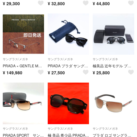
¥
29,300
¥
32,800
¥
44,800
サングラス/メガネ
サングラス/メガネ
サングラス/メガネ
PRADA × GENTLE MONSTER コラボ シルバー メガネ
PRADA プラダ サングラス アイウェア キャットアイサングラス SPR 15V サイズ56◻︎19 ブラック シルバーロゴ 美品 中古 4a005168
極美品 近年モデル プラダ 57□15 サングラス アイウェア めがね SPR13W-F メンズ レディース MWM EK24-3
¥
149,980
¥
27,500
¥
25,800
サングラス/メガネ
サングラス/メガネ
サングラス/メガネ
PRADA SPORT サングラス スクエア型 メタルフレーム スクエア グラデーションレンズ Y2K ブラウン 黒
極 美品 希少品 PRADA プラダ ロゴ プラスチック サングラス アイウェア 眼鏡 レディース ブラック 黒 31192
プラダ ロゴ サングラス SPS541 プラスチック メンズ PRADA 【1-0279913】