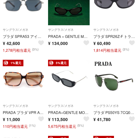
サングラス/メガネ
サングラス/メガネ
サングラス/メガネ
プラダ SPRA53 アイコニックメタルプラークサングラス メンズ 59□17
PRADA × GENTLE MONSTER 3 01 サングラス 完売モデル
プラダ SPR26Z-F トライアングルロゴサングラス メンズ 56□15 145
¥
42,600
¥
134,000
¥
60,490
(3%)
(3%)
1,278円相当還元
1,814円相当還元
1%還元
5%還元
サングラス/メガネ
サングラス/メガネ
サングラス/メガネ
PRADA プラダ VPR A02-F スクエアフレーム メガネ 眼鏡 カラーレンズ ブラウン/ピンク
PRADA×GENTLE MONSTER プラダ ジェントルモンスター 01 サングラス アイウェア ブラック 54□17 135
プラダ PS50YS 7CQ06U 62 PRADA サングラス 紫外線カット メンズ レディース グリーン ガンメタル
¥
11,000
¥
113,500
¥
41,780
(1%)
(5%)
110円相当還元
5,675円相当還元