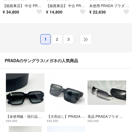
【姫路東店】 中古 PRADA | プラダ サングラス SPRA17 ｻｲｽﾞ:55□18 ブラック 【135】
【姫路東店】 中古 PRADA | プラダ サングラス VPR12Z ブラック 【135】
未使用 PRADA プラダ Linea Rossa リネアロッサ SPS54I ガンメタル スクエア サングラス メガネ アイウェア 65□14 ブラック シルバー メンズ 古着 中古 USED
¥
34,800
¥
14,800
¥
22,630
1
2
3
…
PRADAのサングラス/メガネの人気商品
【未使用級・現行品】プラダ スクエア グラデーション サングラス ボストン ロゴ
【大売出し】PRADA プラダ サングラス SPR03Z-F アセテート ブラック 黒 その他金具 メンズ【中古品】
美品 PRADAプラダ ブランドロゴ文字 ブラック&ホワイト&シルバーサングラス
¥34,000
¥42,000
¥20,000