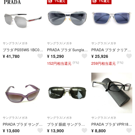
1%還元
1%還元
サングラス/メガネ
サングラス/メガネ
サングラス/メガネ
プラダ PS55WS 1BC07F 60 PRADA サングラス リネア ロッサ メンズ ミラー ライトグレー シルバー
PRADA プラダ Sunglass SPR641 サングラス アイウェア 眼鏡 ブラック SPR64I
PRADA プラダ クリアフレーム ブルーカラーレンズ アジアンフィット サングラス 眼鏡 アイウェア シルバー/ブルー SPR017-F SPR017-F
¥
41,780
¥
15,290
¥
25,926
(1%)
(1%)
152円相当還元
259円相当還元
サングラス/メガネ
サングラス/メガネ
サングラス/メガネ
PRADA プラダ サングラス アイウェア SPR07P パープル系 プラスチック レディース 美品
プラダ 眼鏡 サングラス メタルフレーム リムレス シルバー色 SPS 50NA
PRADA プラダ VPR18M 黒縁 度入メガネ
¥
13,600
¥
13,900
¥
8,800