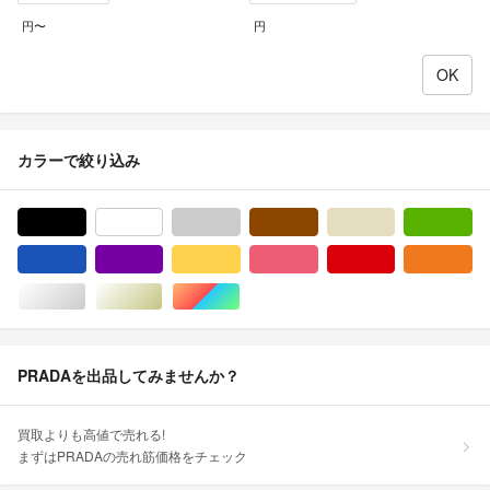
円〜
円
カラーで絞り込み
ブラック/黒色系
ホワイト/白色系
グレー/灰色系
ブラウン/茶色系
ベージュ系
グ
ブルー・ネイビー/青色系
パープル/紫色系
イエロー/黄色系
ピンク/桃色系
レッド/赤色系
オ
シルバー/銀色系
ゴールド/金色系
マルチカラー
PRADAを出品してみませんか？
買取よりも高値で売れる!
まずはPRADAの売れ筋価格をチェック