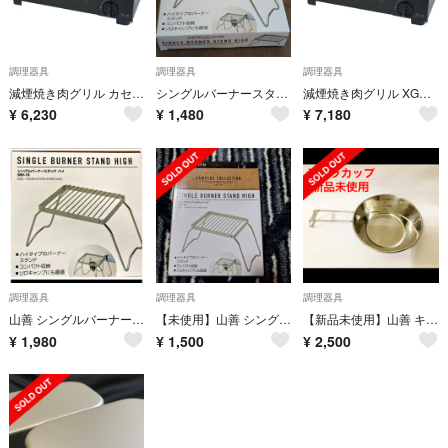
調理器具
調理器具
調理器具
減煙焼き肉グリル カセットガス ホットプレート キャンプ アウトドア
シングルバーナースタンド ハイ SBH-16
減煙焼き肉グリル XGRILL (B) 55% 減煙 カセットガス アウトドア用
¥
6,230
¥
1,480
¥
7,180
調理器具
調理器具
調理器具
山善 シングルバーナースタンド 折りたたみ SBH-16 ハイタイプ
【未使用】山善 シングルバーナースタンド ハイ 折りたたみ SBH-16
【新品未使用】山善 キャンパーズコレクション シェラカップ SC-280
¥
1,980
¥
1,500
¥
2,500