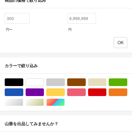
商品の価格で絞り込み
円〜
円
カラーで絞り込み
ブラック/黒色系
ホワイト/白色系
グレー/灰色系
ブラウン/茶色系
ベージュ系
グ
ブルー・ネイビー/青色系
パープル/紫色系
イエロー/黄色系
ピンク/桃色系
レッド/赤色系
オ
シルバー/銀色系
ゴールド/金色系
マルチカラー
山善を出品してみませんか？