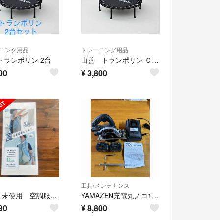
ニング用品
トレーニング用品
トランポリン 2台
山善 トランポリン ＣＴＰ−９０ ブラック 家庭用
00
¥
3,800
工具/メンテナンス
新品 未使用 空調服 ファンウェア ファン付5200mAhバッテリーセット
YAMAZEN充電丸ノコ125 充電器、電池パックset
90
¥
8,800