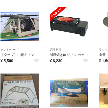
テント/タープ
調理器具
ライト
【タープ】山善キャンパーズコレクション スクリーンハウス300 Y…
減煙焼き肉グリル カセットガス ホットプレート キャンプ アウトドア
¥
5,500
¥
6,230
¥
1,5