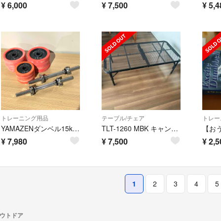
¥
6,000
¥
7,500
¥
5,4
トレーニング用品
テーブル/チェア
トレー
YAMAZENダンベル15kg×2個 210【Bランク】
TLT-1260 MBK キャンパーズコレクション タフライトテーブル 120×
¥
7,980
¥
7,500
¥
2,5
1
2
3
4
5
アウトドア