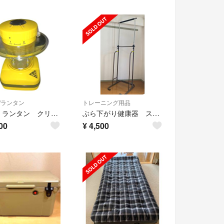
/ランタン
トレーニング用品
山善 ランタン クリプトン球 スタンド型 ライト 非常灯
ぶら下がり健康器 スリム ぶらさがり マルチジム 懸垂マシン
00
¥
4,500