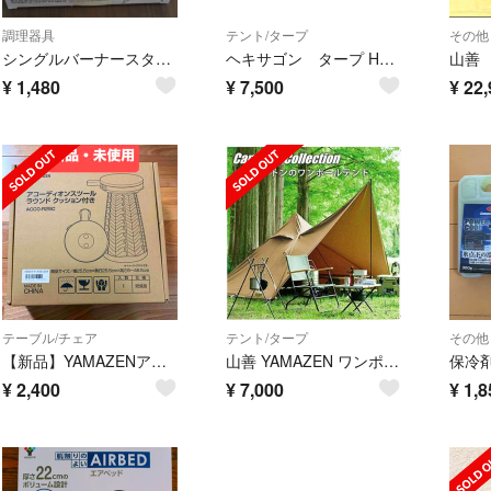
調理器具
テント/タープ
その他
シングルバーナースタンド ハイ SBH-16
ヘキサゴン タープ HXG-1BG ほぼ未使用
山善
¥
1,480
¥
7,500
¥
22,
テーブル/チェア
テント/タープ
その他
【新品】YAMAZENアコーディオンスツール ラウンド クッション付き
山善 YAMAZEN ワンポールTCテント TOP-240 ブラウン
¥
2,400
¥
7,000
¥
1,8