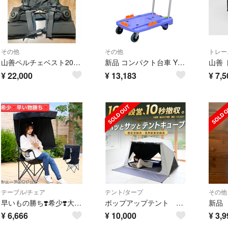
その他
その他
トレー
山善ペルチェベスト2026モデル
新品 コンパクト台車 YNC-7050RB 折畳ハンドル150kg静音
山善 
¥
22,000
¥
13,183
¥
7,5
テーブル/チェア
テント/タープ
その他
早いもの勝ち❣️希少❣️大人気 山善 屋根付き アウトドアチェア チェア
ポップアップテント キューブ ワイド 2026年
¥
6,666
¥
10,000
¥
3,9