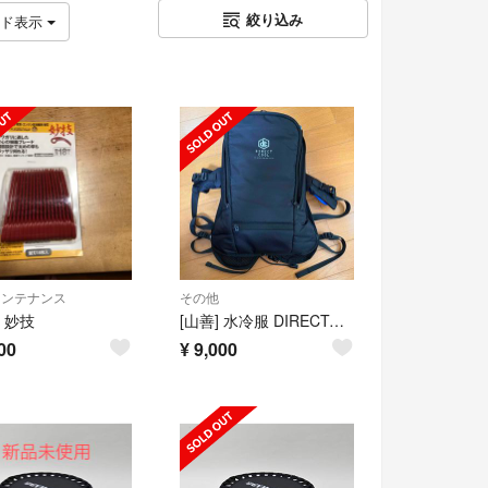
絞り込み
ッド表示
メンテナンス
その他
 妙技
[山善] 水冷服 DIRECTCOOL作業着 冷却ベスト
00
¥
9,000