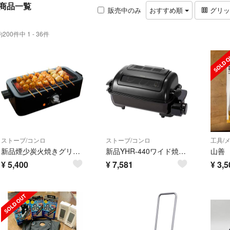
商品一覧
販売中のみ
おすすめ順
グリ
約200件中 1 - 36件
ストーブ/コンロ
ストーブ/コンロ
工具/
新品煙少炭火焼きグリル卓上用焼鳥焼肉無段階温度調節油跳ね防止黒
新品YHR-440ワイド焼き魚グリルホットプレートマットブラック
山善
¥
5,400
¥
7,581
¥
3,5