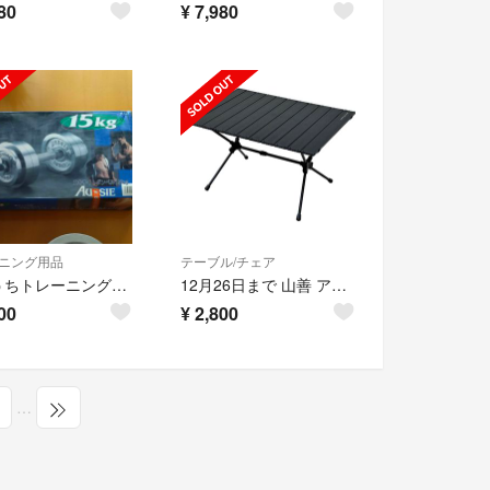
80
¥
7,980
ニング用品
テーブル/チェア
【おうちトレーニング】15kg ダンベル 1個 中古 格安出品！
12月26日まで 山善 アルミロールトップテーブル ART-7555(BK)
00
¥
2,800
…