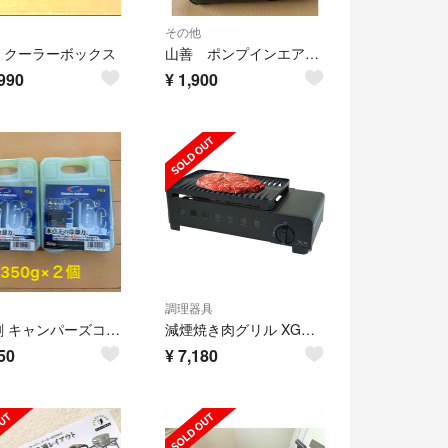
その他
 クーラーボックス
山善 ポンプインエアベッドシングルサイズ
990
¥
1,900
調理器具
保冷剤 キャンパーズコレクション 350g×２個
減煙焼き肉グリル XGRILL (B) 55% 減煙 カセットガス アウトドア用
50
¥
7,180