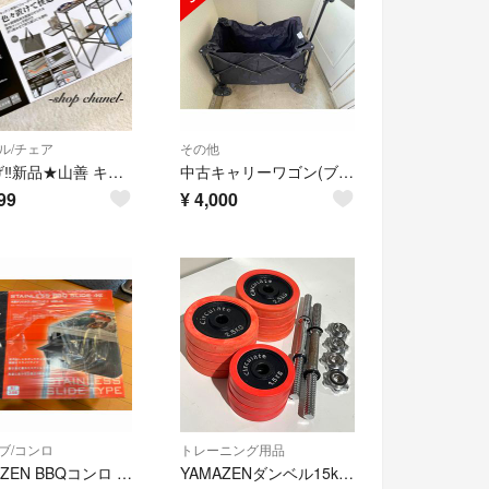
ル/チェア
その他
値下げ‼️新品★山善 キャンパーズコレクション タフライトスタンド ラック
中古キャリーワゴン(ブラック)
99
¥
4,000
ブ/コンロ
トレーニング用品
YAMAZEN BBQコンロ MIBS-42 1台
YAMAZENダンベル15kg×2個 214【Bランク】