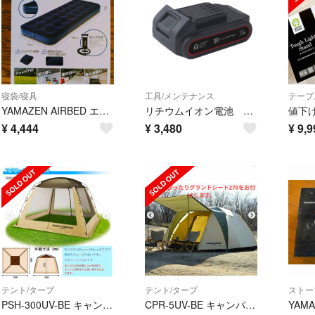
寝袋/寝具
工具/メンテナンス
テーブ
YAMAZEN AIRBED エアベッド 73x191cm 22
リチウムイオン電池 18V 1.5Ah
¥
4,444
¥
3,480
¥
9,9
テント/タープ
テント/タープ
ストー
PSH-300UV-BE キャンパーズコレクション スクリーンハウス300 Y…
CPR-5UV-BE キャンパーズコレクション プロモキャノピーテント ベージ…