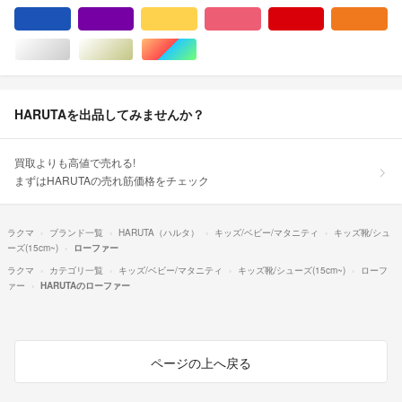
ブルー・ネイビー/青色系
パープル/紫色系
イエロー/黄色系
ピンク/桃色系
レッド/赤色系
オ
シルバー/銀色系
ゴールド/金色系
マルチカラー
HARUTAを出品してみませんか？
買取よりも高値で売れる!
まずはHARUTAの売れ筋価格をチェック
ラクマ
ブランド一覧
HARUTA（ハルタ）
キッズ/ベビー/マタニティ
キッズ靴/シュ
ーズ(15cm~)
ローファー
ラクマ
カテゴリ一覧
キッズ/ベビー/マタニティ
キッズ靴/シューズ(15cm~)
ローフ
ァー
HARUTAのローファー
ページの上へ戻る