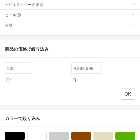
ビジネスシューズ 形状
ヒール 形
素材
商品の価格で絞り込み
円〜
円
カラーで絞り込み
ブラック/黒色系
ホワイト/白色系
グレー/灰色系
ブラウン/茶色系
ベージュ系
グ