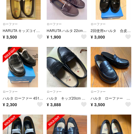
ローファー
ローファー
ローファー
HARUTA キッズコインローファー 22ｃｍ 3E
HARUTA ハルタ 22cm レディース 学生向け ローファー ブラウン 3E
2回使用⭐︎ハルタ 合皮ローファー黒 23.5センチ
¥
3,500
¥
1,900
¥
3,000
ローファー
ローファー
ローファー
ハルタ ローファー 4514 HARUTA 通学靴 学生【23.0センチ】
ハルタ キッズ20cm 新品未使用
ハルタ ローファー 18cm
¥
2,300
¥
3,888
¥
3,500