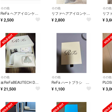
その他
その他
その他
ReFa ヘアアイロンケース
リファヘアアイロンケース★新品未使用
¥
2,500
¥
2,800
¥
3,6
その他
その他
その他
🎀ReFaBEAUTECH DRYER PRO🎀リファ
ReFa ハートブラシ 空き箱
¥
21,500
¥
1,100
¥
3,0