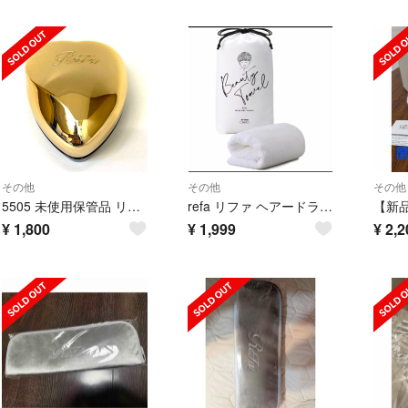
その他
その他
その他
5505 未使用保管品 リファ ハートブラシ ローズゴールド 正規品
refa リファ ヘアードライタオル
¥
1,800
¥
1,999
¥
2,2