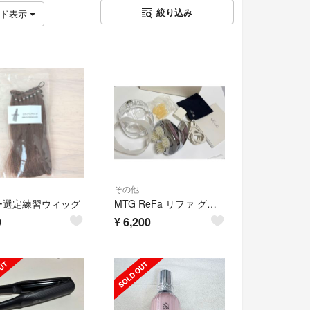
絞り込み
ッド表示
その他
ー選定練習ウィッグ
MTG ReFa リファ グレイス ヘッドスパ 頭皮エステ 電動頭皮ブラシ
0
¥
6,200