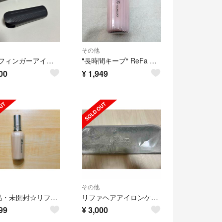
その他
Refa フィンガーアイロン
"長時間キープ“ ReFa リファ ボリュームロック 100g
00
¥
1,949
その他
☆新品・未開封☆リファマエガミロック
リファヘアアイロンケース
99
¥
3,000