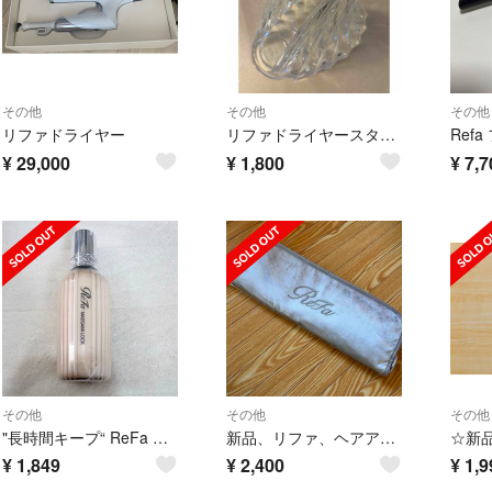
その他
その他
その他
リファドライヤー
リファドライヤースタンド
¥
29,000
¥
1,800
¥
7,7
その他
その他
その他
"長時間キープ“ ReFa リファ マエガミロック 100g
新品、リファ、ヘアアイロンケース
¥
1,849
¥
2,400
¥
1,9