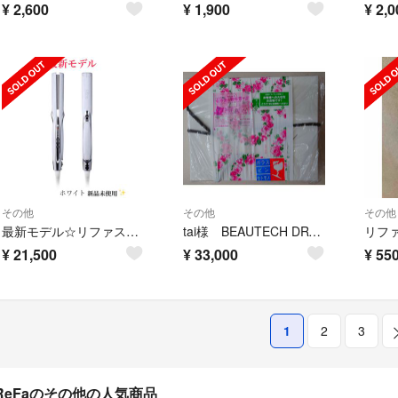
¥
2,600
¥
1,900
¥
2,0
その他
その他
その他
最新モデル☆リファストレートアイロン プロ
tai様 BEAUTECH DRYER PRO ビューテックドライヤープロ
¥
21,500
¥
33,000
¥
55
1
2
3
ReFaのその他の人気商品