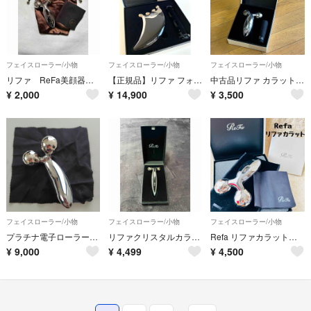
フェイスローラー/小物
フェイスローラー/小物
フェイスローラー/小物
リファ ReFa美顔器 フェイスローラー
【正規品】リファ フォー カッサ ReFa 4 CAXA ブラック 美顔ローラー
中古品リファ カラット サロンモデル Ⅱ
¥
2,000
¥
14,900
¥
3,500
フェイスローラー/小物
フェイスローラー/小物
フェイスローラー/小物
プラチナ電子ローラー ReFa CARAT
リファクリスタルカラットフェイス ReFa Crystal CARAT FACE
Refa リファカラット 美顔ローラー
¥
9,000
¥
4,499
¥
4,500