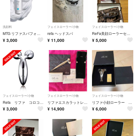
洗顔料
フェイスローラー/小物
フェイスローラー/小物
MTG リファスパフォームウォッシュ160g✨新品未使用✨
refa ヘッドスパ
ReFa美顔ローラーセット
¥
3,000
¥
11,000
¥
5,000
フェイスローラー/小物
フェイスローラー/小物
フェイスローラー/小物
Refa リファ コロコロ フェイスローラー
リファエスカラットレイ 正規店
リファ小顔ローラー 箱付き
¥
3,000
¥
14,900
¥
6,000