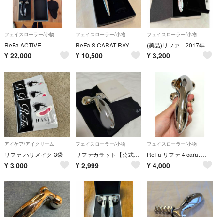
フェイスローラー/小物
フェイスローラー/小物
フェイスローラー/小物
ReFa ACTIVE
ReFa S CARAT RAY 美顔ローラー 正規品 箱付
(美品)リファ 2017年購入
¥
22,000
¥
10,500
¥
3,200
アイケア/アイクリーム
フェイスローラー/小物
フェイスローラー/小物
リファ ハリメイク 3袋
リファカラット【公式オンラインショップ購入品】
ReFa リファ 4 carat フェイスローラー 本体
¥
3,000
¥
2,999
¥
4,000