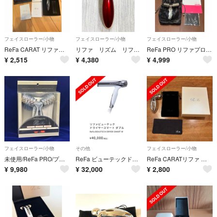
フェイスローラー/小物
フェイスローラー/小物
フェイスローラー/小物
ReFa CARAT リファカラットフェイスサロンモデル
リファ リズム リファカラット コロコロローラー 美顔器 リファ 正規品 限定色
ReFa PRO リファプロ 美顔ローラー MTG
¥
2,515
¥
4,380
¥
4,999
フェイスローラー/小物
その他
フェイスローラー/小物
未使用/ReFa PRO/プラチナ電子ローラー.
ReFa ビューテックドライヤースマートダブル白
ReFa CARATリファ カラット MTG 正規品 PEC-L1706
¥
9,980
¥
32,000
¥
2,800