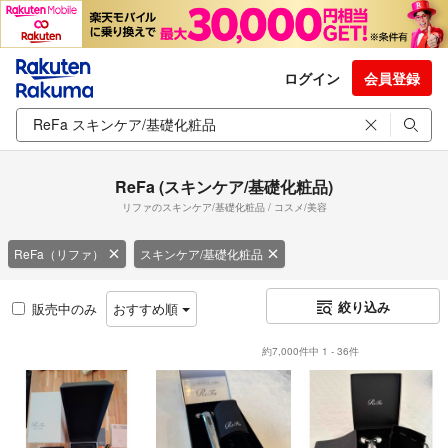
ログイン
会員登録
ReFa (スキンケア/基礎化粧品)
リファのスキンケア/基礎化粧品 / コスメ/美容
ReFa（リファ）
スキンケア/基礎化粧品
絞り込み
販売中のみ
おすすめ順
約7,000件中 1 - 36件