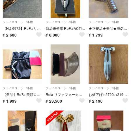
フェイスローラー/小物
フェイスローラー/小物
フェイスローラー/小物
【Nよ6972】ReFa リファカラット 美顔ローラー 美顔器 フェイスローラー
新品未使用 ReFa ACTIVE 美顔ローラー ホワイト/クリア
★正規品★美品★匿名配送★ReFa リファ 初期型 美容ローラー 美顔ローラー 袋&クロスつき
¥
2,600
¥
6,000
¥
1,799
フェイスローラー/小物
フェイスローラー/小物
フェイスローラー/小物
【美品】ReFa 美顔ローラー
Refa リファフォーカッサレイ
お値下げ✨2790→2190 リファ 美顔ローラー
¥
1,999
¥
23,500
¥
2,190