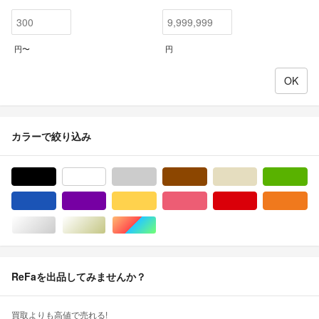
円〜
円
カラーで絞り込み
ブラック/黒色系
ホワイト/白色系
グレー/灰色系
ブラウン/茶色系
ベージュ系
グ
ブルー・ネイビー/青色系
パープル/紫色系
イエロー/黄色系
ピンク/桃色系
レッド/赤色系
オ
シルバー/銀色系
ゴールド/金色系
マルチカラー
ReFaを出品してみませんか？
買取よりも高値で売れる!