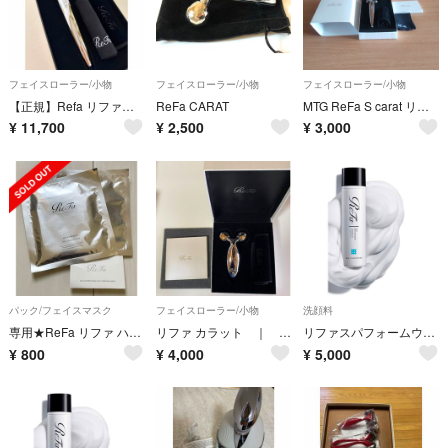
フェイスローラー/小物
フェイスローラー/小物
フェイスローラー/小物
【正規】Refa リファエスカラット フェイスローラー ReFa S CARAT
ReFa CARAT
MTG ReFa S carat リファエスカラット
¥
11,700
¥
2,500
¥
3,000
パック/フェイスマスク
フェイスローラー/小物
洗顔料
専用★ReFa リファ ハイテンションマスク フェイスパック ★
リファ カラット ｜ ReFa CARAT ｜ コロコロ
リファスパフォームウォッシュ340g✨新品未使用✨
¥
800
¥
4,000
¥
5,000