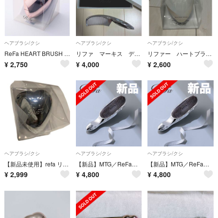
ヘアブラシ/クシ
ヘアブラシ/クシ
ヘアブラシ/クシ
ReFa HEART BRUSH ローズゴールド 未使用品
リファ マーキス ディープ
リファー ハートブラシ 新品未使用
¥
2,750
¥
4,000
¥
2,600
ヘアブラシ/クシ
ヘアブラシ/クシ
ヘアブラシ/クシ
【新品未使用】refa リファ ハートブラシ ヘアブラシ ヘアケア 櫛 シルバー
【新品】MTG／ReFa（リファ）／イオンケアブラシ （RS-AI00A） １
【新品】MTG／ReFa（リファ）／イオンケアブラシ （RS-AI00A） ３
¥
2,999
¥
4,800
¥
4,800