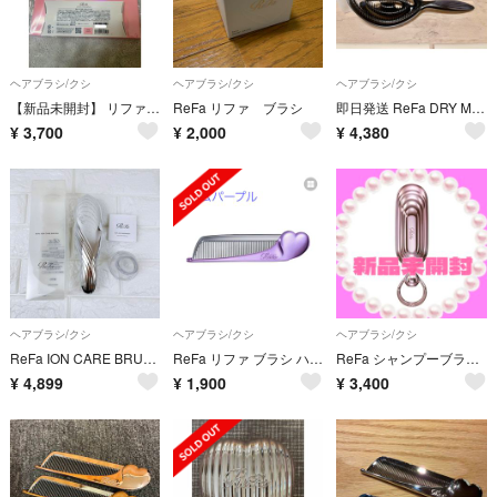
ヘアブラシ/クシ
ヘアブラシ/クシ
ヘアブラシ/クシ
【新品未開封】 リファ ハートコーム アイラ エムピンク 限定ショッパー付き
ReFa リファ ブラシ
即日発送 ReFa DRY ME ヘアブラシ
¥
3,700
¥
2,000
¥
4,380
ヘアブラシ/クシ
ヘアブラシ/クシ
ヘアブラシ/クシ
ReFa ION CARE BRUSH リファイオンケアブラシ シルバー
ReFa リファ ブラシ ハートコーム アイラ エムパープル
ReFa シャンプーブラシ ミルク/ピンク【新品未開封】
¥
4,899
¥
1,900
¥
3,400