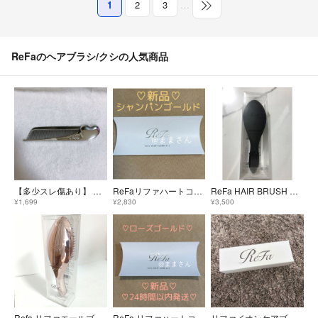
1
2
3
…
ReFaのヘアブラシ/クシの人気商品
【多少スレ傷あり】 リファ ハートコームアイラ シルバー r11
ReFaリファハートコーム アイラ シャンパンゴールド
ReFa HAIR BRUSH EALE（リファ エールブラシ）
¥1,699
¥2,830
¥3,500
Refa リファエールブラシ ローズゴールド
ReFa リファハートコーム アイラ ローズゴールド
リファイオンケアブラシプレミアム