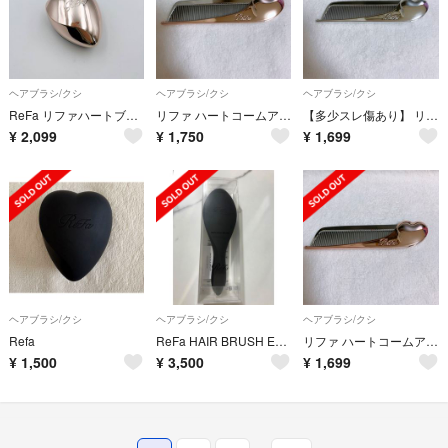
ヘアブラシ/クシ
ヘアブラシ/クシ
ヘアブラシ/クシ
ReFa リファハートブラシ ローズゴールド ハート型メタルヘアブラシ
リファ ハートコームアイラ くし ローズゴールド r8
【多少スレ傷あり】 リファ ハートコームアイラ シルバー r11
¥
2,099
¥
1,750
¥
1,699
ヘアブラシ/クシ
ヘアブラシ/クシ
ヘアブラシ/クシ
Refa
ReFa HAIR BRUSH EALE（リファ エールブラシ）
リファ ハートコームアイラ ローズゴールド r4
¥
1,500
¥
3,500
¥
1,699