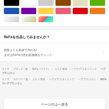
ブラック/黒色系
ホワイト/白色系
グレー/灰色系
ブラウン/茶色系
ベージュ系
グ
ブルー・ネイビー/青色系
パープル/紫色系
イエロー/黄色系
ピンク/桃色系
レッド/赤色系
オ
シルバー/銀色系
ゴールド/金色系
マルチカラー
ReFaを出品してみませんか？
買取よりも高値で売れる!
まずはReFaの売れ筋価格をチェック
ラクマ
ブランド一覧
ReFa（リファ）
コスメ/美容
ヘアケア/スタイリング
ヘア
ブラシ/クシ
ラクマ
カテゴリ一覧
コスメ/美容
ヘアケア/スタイリング
ヘアブラシ/クシ
ReFa
のヘアブラシ/クシ
ページの上へ戻る