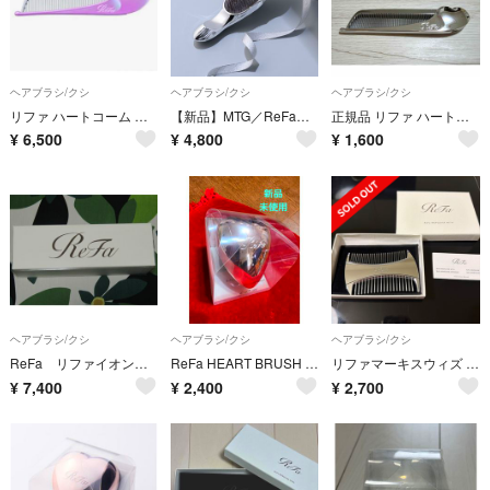
ヘアブラシ/クシ
ヘアブラシ/クシ
ヘアブラシ/クシ
リファ ハートコーム アイラ ネオンパープル
【新品】MTG／ReFa（リファ）／イオンケアブラシ （RS-AI00A） ４
正規品 リファ ハートコーム
¥
6,500
¥
4,800
¥
1,600
ヘアブラシ/クシ
ヘアブラシ/クシ
ヘアブラシ/クシ
ReFa リファイオンケアブラシ プレミアム
ReFa HEART BRUSH ローズゴールド
リファマーキスウィズ シルバー
¥
7,400
¥
2,400
¥
2,700