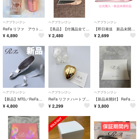
ヘアブラシ/クシ
ヘアブラシ/クシ
ヘアブラシ/クシ
ReFa リファ アウトバストリートメントミルク シャンプーブラシセット
【美品】【付属品全て有り】ReFa リファ ハートコーム アイラ ローズゴールド 箱付き
【即日発送 新品未開封】ReFa リファ ハートコーム アイラ ローズゴールド 1番人気
¥
4,890
¥
2,480
¥
2,699
ヘアブラシ/クシ
ヘアブラシ/クシ
ヘアブラシ/クシ
【新品】MTG／ReFa（リファ）／イオンケアブラシ （RS-AI00A） 5
ReFa リファ ハートブラシ シャンパンゴールド 箱・取扱説明書付き
【新品未開封】 ReFa Aira WITH リファ アイラ ウィズ ローズゴールド
¥
4,800
¥
2,299
¥
3,800