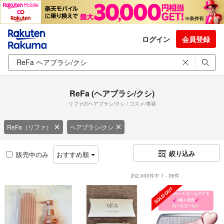
ログイン
会員登録
ReFa (ヘアブラシ/クシ)
リファのヘアブラシ/クシ / コスメ/美容
ReFa（リファ）
ヘアブラシ/クシ
絞り込み
販売中のみ
おすすめ順
約2,000件中 1 - 36件