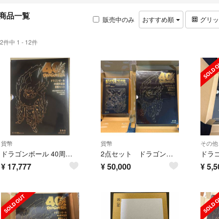
商品一覧
販売中のみ
おすすめ順
グリ
2件中 1 - 12件
貨幣
貨幣
その他
ドラゴンボール 40周年記念 貨幣セット 2025プルーフDRAGON BALL
2点セット ドラゴンボール 40周年 2025プルーフ貨幣セット 造幣局
¥
17,777
¥
50,000
¥
5,5