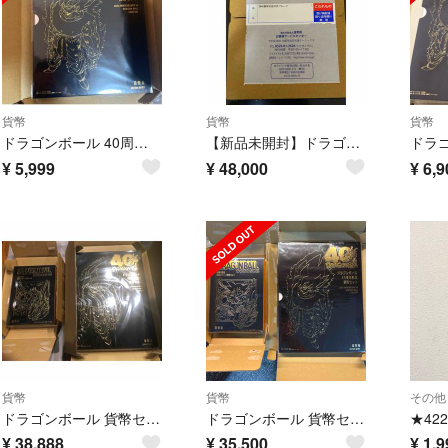
貨幣
貨幣
貨幣
ドラゴンボール 40周年記念貨幣セット（貨幣は無しとなります）
【新品未開封】ドラゴンボール40周年記念 プルーフ貨幣セット 2025
¥
5,999
¥
48,000
¥
6,9
貨幣
貨幣
その他
ドラゴンボール 貨幣セット 40周年
ドラゴンボール 貨幣セット 40周年
¥
38,888
¥
35,500
¥
1,9