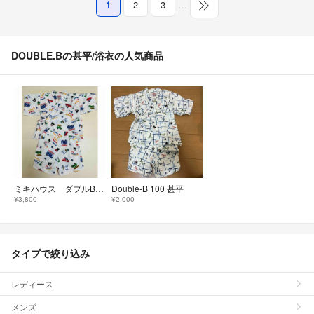
1
2
3
…
DOUBLE.Bの甚平/浴衣の人気商品
ミキハウス ダブルB 甚平 90
Double-B 100 甚平
¥3,800
¥2,000
タイプで絞り込み
レディース
メンズ