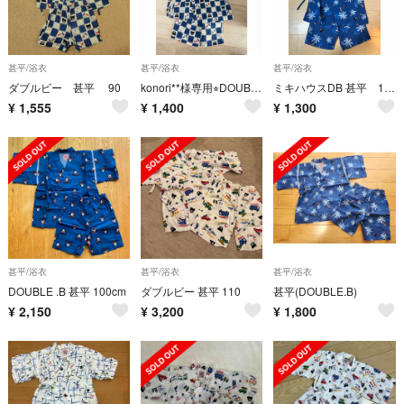
甚平/浴衣
甚平/浴衣
甚平/浴衣
ダブルビー 甚平 90
konori**様専用⭐︎DOUBLE.B甚平
ミキハウスDB 甚平 100cm
¥
1,555
¥
1,400
¥
1,300
甚平/浴衣
甚平/浴衣
甚平/浴衣
DOUBLE .B 甚平 100cm
ダブルビー 甚平 110
甚平(DOUBLE.B)
¥
2,150
¥
3,200
¥
1,800