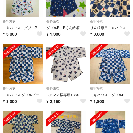
甚平/浴衣
甚平/浴衣
甚平/浴衣
ミキハウス ダブルB 甚平 90
ダブルB Bくん総柄甚平 紺130cm 日本製
りん様専用ミキハウス 甚平 サイズ120
¥
3,800
¥
1,300
¥
3,000
甚平/浴衣
甚平/浴衣
甚平/浴衣
ミキハウス ダブルビー 甚平 男の子 120
（Rママ様専用）#キッズ#甚平#Double.B#110cm#男女兼用
ミキハウス ダブルB 甚平
¥
3,000
¥
2,150
¥
1,800