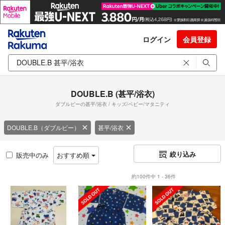
ログイン
会員登録
DOUBLE.B (甚平/浴衣)
ダブルビーの甚平/浴衣 / キッズ/ベビー/マタニティ
DOUBLE.B（ダブルビー）
甚平/浴衣
絞り込み
販売中のみ
おすすめ順
約100件中 1 - 36件