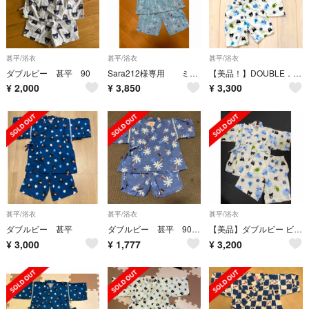
甚平/浴衣
甚平/浴衣
甚平/浴衣
ダブルビー 甚平 90
Sara212様専用 ミキハウス甚平130
【美品！】DOUBLE．B ダブルビー 甚平 110cm
¥
2,000
¥
3,850
¥
3,300
甚平/浴衣
甚平/浴衣
甚平/浴衣
ダブルビー 甚平
ダブルビー 甚平 90センチ
【美品】ダブルビー ビーくん 100cm 甚平 じんべい
¥
3,000
¥
1,777
¥
3,200