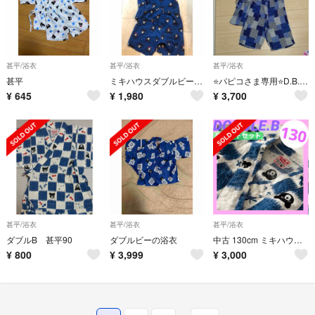
甚平/浴衣
甚平/浴衣
甚平/浴衣
甚平
ミキハウスダブルビー110
⭐パピコさま専用⭐D.B. ダブルガーゼ甚平 130
¥
645
¥
1,980
¥
3,700
甚平/浴衣
甚平/浴衣
甚平/浴衣
ダブルB 甚平90
ダブルビーの浴衣
中古 130cm ミキハウス ダブルB 甚平 総柄 お祭り 部屋着 浴衣
¥
800
¥
3,999
¥
3,000