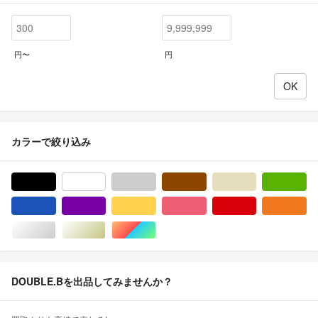
円〜
円
カラーで絞り込み
ブラック/黒色系
ホワイト/白色系
グレー/灰色系
ブラウン/茶色系
ベージュ系
グ
ブルー・ネイビー/青色系
パープル/紫色系
イエロー/黄色系
ピンク/桃色系
レッド/赤色系
オ
シルバー/銀色系
ゴールド/金色系
マルチカラー
DOUBLE.Bを出品してみませんか？