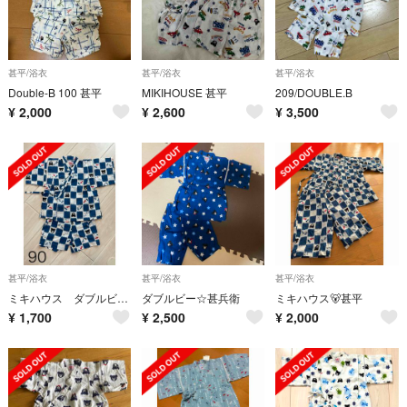
甚平/浴衣
甚平/浴衣
甚平/浴衣
Double-B 100 甚平
MIKIHOUSE 甚平
209/DOUBLE.B
¥
2,000
¥
2,600
¥
3,500
甚平/浴衣
甚平/浴衣
甚平/浴衣
ミキハウス ダブルビー 甚平 90
ダブルビー☆甚兵衛
ミキハウス🐻甚平
¥
1,700
¥
2,500
¥
2,000