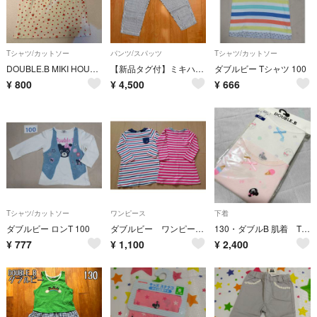
Tシャツ/カットソー
パンツ/スパッツ
Tシャツ/カットソー
DOUBLE.B MIKI HOUSE ノースリーブ 120cm
【新品タグ付】ミキハウス ダブルB ストライプパンツ 100cm ヒッコリー
ダブルビー Tシャツ 100
¥
800
¥
4,500
¥
666
Tシャツ/カットソー
ワンピース
下着
ダブルビー ロンT 100
ダブルビー ワンピースまとめ売り
130・ダブルB 肌着 Tシャツ【２枚セット】
¥
777
¥
1,100
¥
2,400