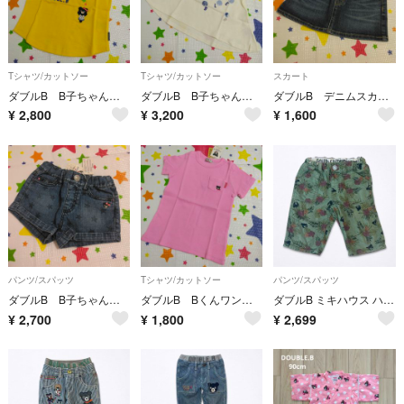
Tシャツ/カットソー
Tシャツ/カットソー
スカート
ダブルB B子ちゃんスターダストTシャツ 90cm 日本製 ミキハウス
ダブルB B子ちゃんシャボン玉Tシャツ 90cm 日本製 ミキハウス
ダブルB デニムスカート 90cm ミキハウス
¥
2,800
¥
3,200
¥
1,600
パンツ/スパッツ
Tシャツ/カットソー
パンツ/スパッツ
ダブルB B子ちゃん星柄ショートパンツ 90cm ミキハウス
ダブルB Bくんワンポイント半袖Tシャツ ピンク100cm ミキハウス
ダブルB ミキハウス ハーフパンツ 110cm カーキ 麻 ハイビスカス 総柄
¥
2,700
¥
1,800
¥
2,699