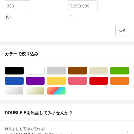
円〜
円
カラーで絞り込み
ブラック/黒色系
ホワイト/白色系
グレー/灰色系
ブラウン/茶色系
ベージュ系
グ
ブルー・ネイビー/青色系
パープル/紫色系
イエロー/黄色系
ピンク/桃色系
レッド/赤色系
オ
シルバー/銀色系
ゴールド/金色系
マルチカラー
DOUBLE.Bを出品してみませんか？
買取よりも高値で売れる!