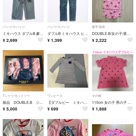
パンツ/スパッツ
パンツ/スパッツ
甚平/浴衣
ミキハウス ダブルB 豪華ワッペンヒッコリー ハーフパンツ 120 ブルー 白
ダブルB ミキハウス ヒッコリーデニム 刺繍 ワッペン 120cm ブルー
DOUBLE.B/女の子/甚平/じんべえ/じんべい/90cm
¥
2,699
¥
1,399
¥
2,222
Tシャツ/カットソー
ワンピース
その他
新品 DOUBLE.B ジャンパースカート ロンT 靴下 3点セット 女の子
【ダブルビー ミキハウス】長袖ワンピース ボーダー柄 胸ポケット 女の子 110
110cm 女の子 男の子 半袖ポロシャツ ミキハウス ダブルビー ピンク 総柄
¥
5,000
¥
699
¥
1,888