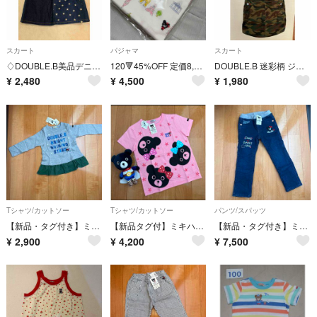
スカート
パジャマ
スカート
♢DOUBLE.B美品デニムパッチワークミニスカート 星柄 ストライプ クマのBくん刺繍入り
120🔻45%OFF 定価8,250円 ◎日本製
DOUBLE.B 迷彩柄 ジャンパースカート
¥
2,480
¥
4,500
¥
1,980
Tシャツ/カットソー
Tシャツ/カットソー
パンツ/スパッツ
【新品・タグ付き】ミキハウス DOUBLE_B 長袖Tシャツ 100cm 日本製
【新品タグ付】ミキハウス DOUBLE.Bダブルビー ピンクTシャツ 130cm
【新品・タグ付き】ミキハウス ダブルB デニムパンツ 110 B子ちゃん
¥
2,900
¥
4,200
¥
7,500