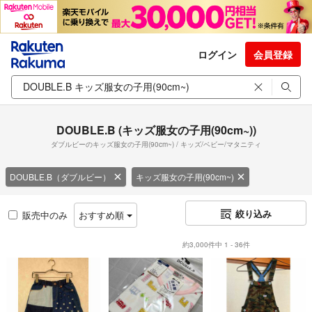
ログイン
会員登録
DOUBLE.B (キッズ服女の子用(90cm~))
ダブルビーのキッズ服女の子用(90cm~) / キッズ/ベビー/マタニティ
DOUBLE.B（ダブルビー）
キッズ服女の子用(90cm~)
絞り込み
販売中のみ
おすすめ順
約3,000件中 1 - 36件