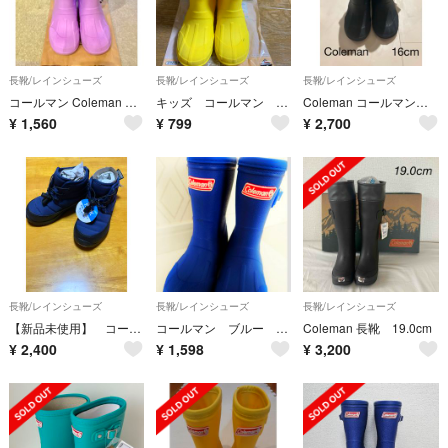
長靴/レインシューズ
長靴/レインシューズ
長靴/レインシューズ
コールマン Coleman 長靴 レインブーツ 19cm パープル 紫色
キッズ コールマン レインシューズ21㎝
Coleman コールマン ネイビー 長靴 レインブーツ バックル付き 16cm
¥
1,560
¥
799
¥
2,700
長靴/レインシューズ
長靴/レインシューズ
長靴/レインシューズ
【新品未使用】 コールマン ブーツ 18cm 撥水 秋冬 雨 雪 防寒 男女
コールマン ブルー キッズ長靴15cm
Coleman 長靴 19.0cm
¥
2,400
¥
1,598
¥
3,200