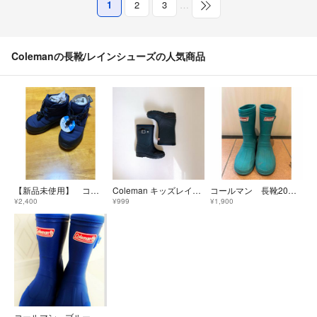
1
2
3
…
Colemanの長靴/レインシューズの人気商品
【新品未使用】 コールマン ブーツ 18cm 撥水 秋冬 雨 雪 防寒 男女
Coleman キッズレインシューズ16cm
コールマン 長靴20センチ
¥2,400
¥999
¥1,900
コールマン ブルー キッズ長靴15cm