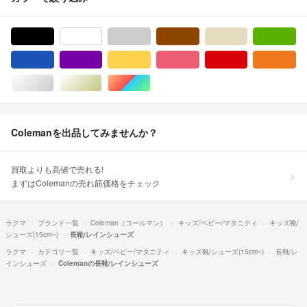
ブラック/黒色系
ホワイト/白色系
グレー/灰色系
ブラウン/茶色系
ベージュ系
グ
ブルー・ネイビー/青色系
パープル/紫色系
イエロー/黄色系
ピンク/桃色系
レッド/赤色系
オ
シルバー/銀色系
ゴールド/金色系
マルチカラー
Colemanを出品してみませんか？
買取よりも高値で売れる!
まずはColemanの売れ筋価格をチェック
ラクマ
ブランド一覧
Coleman（コールマン）
キッズ/ベビー/マタニティ
キッズ靴/
シューズ(15cm~)
長靴/レインシューズ
ラクマ
カテゴリ一覧
キッズ/ベビー/マタニティ
キッズ靴/シューズ(15cm~)
長靴/レ
インシューズ
Colemanの長靴/レインシューズ