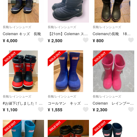
長靴/レインシューズ
長靴/レインシューズ
長靴/レインシューズ
Coleman キッズ 長靴
【21cm】Coleman スノーブーツ ブラック 防寒 防水
Colemanの長靴 18センチ
¥
4,000
¥
2,500
¥
800
長靴/レインシューズ
長靴/レインシューズ
長靴/レインシューズ
#お値下げしました！ Coleman 長靴 15cm
コールマン キッズ 長靴
Coleman レインブーツ18㎝
¥
1,100
¥
1,555
¥
2,300