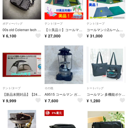
ボディーバッグ
テント/タープ
テント/タープ
00s old Coleman tech waist bag y2k check
【☆美品☆】コールマン☆2ルームテント☆ラウンドスクリーン2ルームハウス☆
コールマン☆2ルームテント☆ラウンドスクリーン2ルームハウス☆スタートパッケージ
¥
6,100
¥
27,000
¥
31,000
テント/タープ
その他
トートバッグ
【新品未開封品】【24h以内発送】コールマン スクリーンIGシェード ネイビー
A9515 コールマン ガソリンランタン MODEL 285 ツーマントル Coleman Unleaded 2
コールマン 多機能ポケット付きトートバッグ モノ・マックス
¥
9,999
¥
7,600
¥
1,280
3%還元