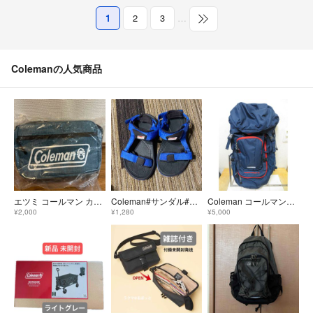
1
2
3
…
Colemanの人気商品
エツミ コールマン カメラショルダーバッグMS メランジブルー VCO-8747
Coleman#サンダル#19cmキッズ用青
Coleman コールマン POWER LOADER 33 リュックサック 紺×赤 ネイビー レッド S7/19②
¥2,000
¥1,280
¥5,000