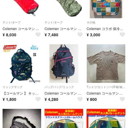
テント/タープ
テント/タープ
その他
Coleman コールマン タスマンキャンピングマミー/L-15 2000022267 レッド
Coleman コールマン タスマンキャンピングマミー/L-8 2000038771 オリーブ x サンド
Coleman コラボ 保冷トートバッグ 未使用に近い中古
¥
8,030
¥
7,480
¥
3,000
リュックサック
バッグパック/リュック
Tシャツ/カットソー(半袖/袖なし)
【コールマン 】 キッズリュック プチ ネイビー キャンプ柄 笛付き 5ℓ
Coleman コールマン リュック Walker 25 ネイビー ピンク 登山 ハイキング
Coleman コールマン 古着Tシャツ
¥
1,800
¥
4,280
¥
800