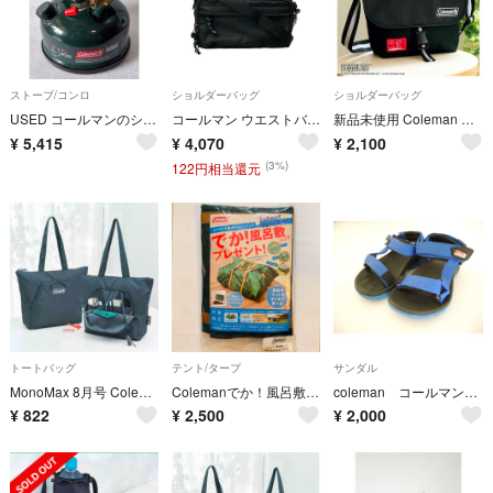
ストーブ/コンロ
ショルダーバッグ
ショルダーバッグ
USED コールマンのシングルバーナー 508A改(ケロシン燃焼確認済)95年製
コールマン ウエストバッグ ボディバッグ ショルダーバッグ 2WAY 斜め掛け ユニセックス Coleman
新品未使用 Coleman コールマン スヌーピー コラボ ショルダーバッグ ボディバッグ 付録
¥
5,415
¥
4,070
¥
2,100
(3%)
122円相当還元
トートバッグ
テント/タープ
サンダル
MonoMax 8月号 Coleman 多機能ポケット付きトートバッグ
Colemanでか！風呂敷バッグ
coleman コールマン キッズサンダル 18.0cm
¥
822
¥
2,500
¥
2,000