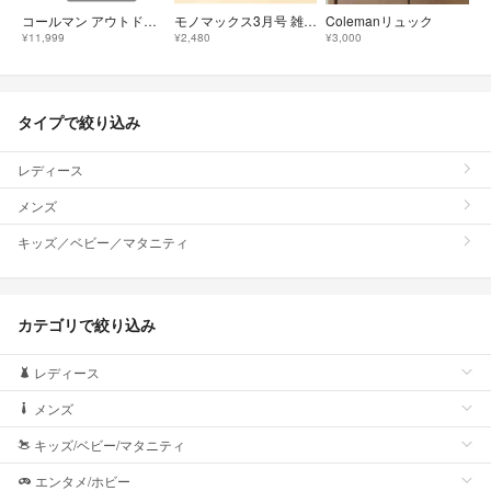
コールマン アウトドアワゴン NX●ライトグレー アウトドアキャリー カート
モノマックス3月号 雑誌＋付録 コールマン お財布ショルダーバッグ
Colemanリュック
¥11,999
¥2,480
¥3,000
タイプで絞り込み
レディース
メンズ
キッズ／ベビー／マタニティ
カテゴリで絞り込み
レディース
メンズ
キッズ/ベビー/マタニティ
エンタメ/ホビー