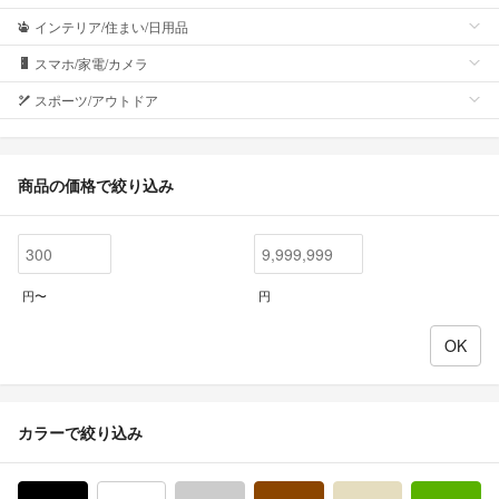
インテリア/住まい/日用品
スマホ/家電/カメラ
スポーツ/アウトドア
商品の価格で絞り込み
円〜
円
カラーで絞り込み
ブラック/黒色系
ホワイト/白色系
グレー/灰色系
ブラウン/茶色系
ベージュ系
グ