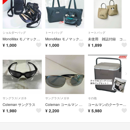
ショルダーバッグ
トートバッグ
トートバッグ
MonoMax モノマックス 2026年 8月号増刊 【付録】
MonoMax モノマックス 2026年 8月号 【付録】
未使用 雑誌付録 コールマン／ミッキーマウス 両A面トートバッグ
¥
1,000
¥
1,000
¥
1,899
サングラス/メガネ
サングラス/メガネ
その他
Coleman サングラス
Coleman コールマン 偏光サングラス CO3085-1 シルバー ケース付
コールマンのクーラーボックス「テイク9」 保冷バッグのセット
¥
1,980
¥
2,200
¥
5,980