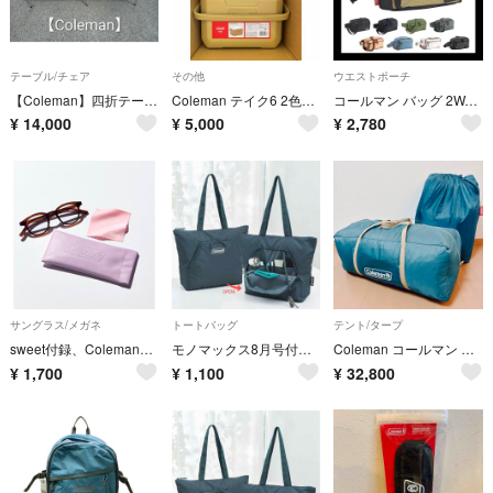
テーブル/チェア
その他
ウエストポーチ
【Coleman】四折テーブル8 180×80cm
Coleman テイク6 2色セット オリーブ サンド
コールマン バッグ 2WAYウエストバッグ ショルダーバッグ ポーチ Coleman ウォーカーポーチ 2L B6 ボディーバッグ
¥
14,000
¥
5,000
¥
2,780
サングラス/メガネ
トートバッグ
テント/タープ
sweet付録、Coleman調光サングラス
モノマックス8月号付録 コールマントートバッグ
Coleman コールマン タフスクリーン2ルームハウス テントシートセット
¥
1,700
¥
1,100
¥
32,800