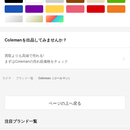
ブルー・ネイビー/青色系
パープル/紫色系
イエロー/黄色系
ピンク/桃色系
レッド/赤色系
オ
シルバー/銀色系
ゴールド/金色系
マルチカラー
Colemanを出品してみませんか？
買取よりも高値で売れる!
まずはColemanの売れ筋価格をチェック
ラクマ
ブランド一覧
Coleman（コールマン）
ページの上へ戻る
注目ブランド一覧