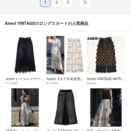
1
2
3
…
Ameri VINTAGEのロングスカートの人気商品
ameri レースレイヤードデニムスカート
Ameri【タグ付未使用品】チャップリン ロゴ プリーツ ロング スカート
Ameri VINTAGE MOTIF PENCIL SKIRT アメリ M
¥12,000
¥13,900
¥6,300
AMERI シルバーメタリックスカート
アメリ REMAKE DENIM CHINO SKIRT
新品 Ameri ♡ MEDI MALAGA PLENTIFUL FLARED SKIRT ♡