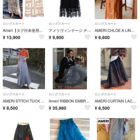
ロングスカート
ロングスカート
ロングスカート
Ameri【タグ付未使用品】チャップリン ロゴ プリーツ ロング スカート
アメリヴィンテージ チュールスカート M 黒
AMERI CHLOE A LINE SKIRT ブラウン S 刺繍レース アメリヴィンテージ
¥
13,900
¥
9,900
¥
6,600
ロングスカート
ロングスカート
ロングスカート
AMERI STITCH TUCK DRESS ハイウエスト ワンピース S
Ameri RIBBON EMBROIDERY SKIRT
AMERI CURTAIN LACE TULLE SKIRT ロングスカート S
¥
8,500
¥
35,980
¥
8,500