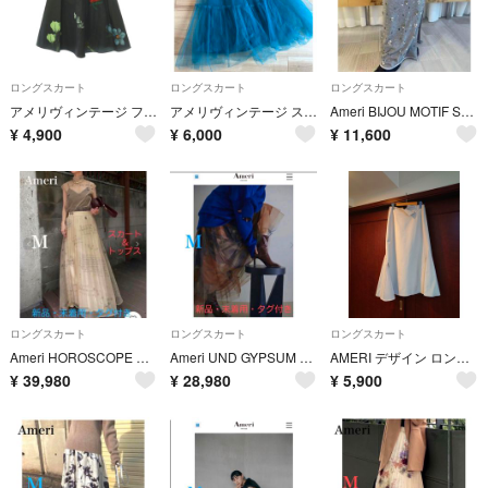
ロングスカート
ロングスカート
ロングスカート
アメリヴィンテージ フラワープリントロングスカート フレア ネイビー
アメリヴィンテージ スカート
Ameri BIJOU MOTIF SWEAT スカート グレー S ビジュー スパンコール ロング
¥
4,900
¥
6,000
¥
11,600
ロングスカート
ロングスカート
ロングスカート
Ameri HOROSCOPE SHEER PLEATS SKIRT・TOPS
Ameri UND GYPSUM ART TULLE SKIRT
AMERI デザイン ロングスカート
¥
39,980
¥
28,980
¥
5,900