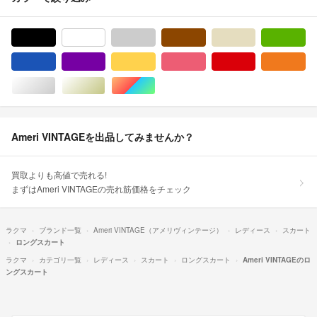
ブラック/黒色系
ホワイト/白色系
グレー/灰色系
ブラウン/茶色系
ベージュ系
グ
ブルー・ネイビー/青色系
パープル/紫色系
イエロー/黄色系
ピンク/桃色系
レッド/赤色系
オ
シルバー/銀色系
ゴールド/金色系
マルチカラー
Ameri VINTAGEを出品してみませんか？
買取よりも高値で売れる!
まずはAmeri VINTAGEの売れ筋価格をチェック
ラクマ
ブランド一覧
Ameri VINTAGE（アメリヴィンテージ）
レディース
スカート
ロングスカート
ラクマ
カテゴリ一覧
レディース
スカート
ロングスカート
Ameri VINTAGEのロ
ングスカート