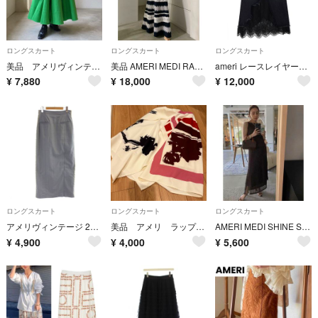
ロングスカート
ロングスカート
ロングスカート
美品 アメリヴィンテージ カラーボックスプリーツスカート S
美品 AMERI MEDI RANDOM LACE SKIRT
ameri レースレイヤードデニムスカート
¥
7,880
¥
18,000
¥
12,000
ロングスカート
ロングスカート
ロングスカート
アメリヴィンテージ 24SS スカート M ブルーグレー ロング丈 ストライプ柄
美品 アメリ ラップ スカート
AMERI MEDI SHINE STRIPE LACE SKIRT ブラウン
¥
4,900
¥
4,000
¥
5,600