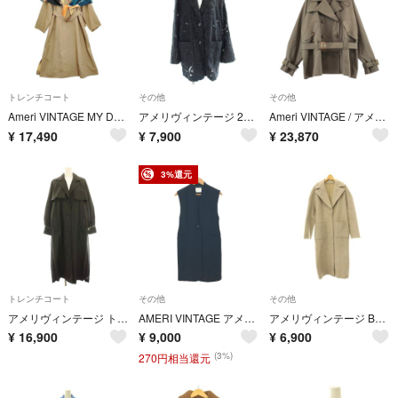
トレンチコート
その他
その他
Ameri VINTAGE MY DEAR REVERSIBLE TRENCH COAT スカーフ付き 定価37400円 トレンチコート ベージュ レディース アメリヴィンテージ【中古】6-0704M♪
アメリヴィンテージ 24SS ATHENA CUT WORK JACKET
Ameri VINTAGE / アメリヴィンテージ | DADDY MIDI TRENCH COAT トレンチコート | M | ブラウン系 | レディース
¥
17,490
¥
7,900
¥
23,870
3%還元
トレンチコート
その他
その他
アメリヴィンテージ トレンチコート スプリングコート ロング プリーツ切替 F
AMERI VINTAGE アメリヴィンテージ ロングジレ サイズ:S ロングベスト/セレモニー ブラック レディース / 240001215046
アメリヴィンテージ BLANKET LIKE FAKE MOUTON COAT
¥
16,900
¥
9,000
¥
6,900
(3%)
270円相当還元