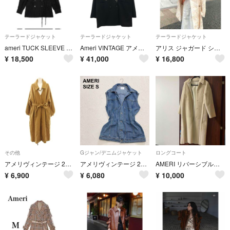
テーラードジャケット
テーラードジャケット
テーラードジャケット
ameri TUCK SLEEVE LACE JACKET
Ameri VINTAGE アメリ ヴィンテージ ROSE EMBROIDERY JACKET ローズ エンブロイダリーノーカラージャケット 01410670191 ブラック M
アリス ジャガード シアー ジャケット
¥
18,500
¥
41,000
¥
16,800
その他
Gジャン/デニムジャケット
ロングコート
アメリヴィンテージ 2wayノーカラーベルトコート ロング 付け襟 ウール M
アメリヴィンテージ 2022SS デニムベスト ジャケット ゆるだぼ（1056）
AMERI リバーシブルコート
¥
6,900
¥
6,080
¥
10,000