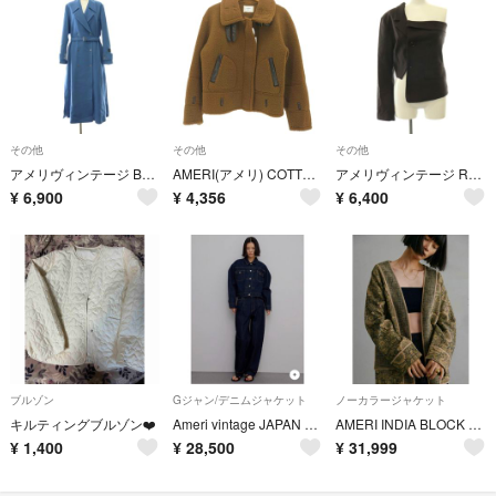
その他
その他
その他
アメリヴィンテージ BELT FLARE LONG COAT コート チェスター
AMERI(アメリ) COTTON CANDY FLIGHT JACKET
アメリヴィンテージ REMAKE LIKE JACKET TOP ジャケット
¥
6,900
¥
4,356
¥
6,400
ブルゾン
Gジャン/デニムジャケット
ノーカラージャケット
キルティングブルゾン❤️
Ameri vintage JAPAN MADE BACK FLARE DENIM JACKET
AMERI INDIA BLOCK PRINT JACKET
¥
1,400
¥
28,500
¥
31,999