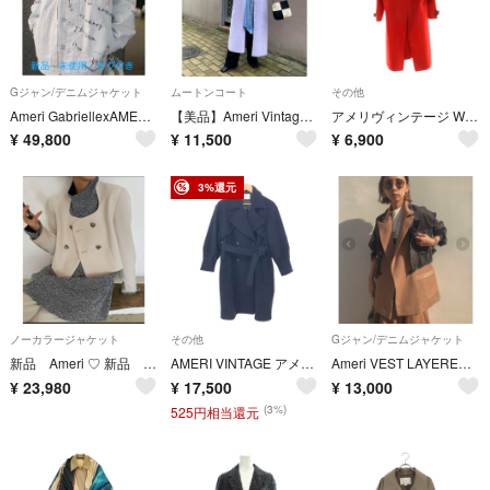
Gジャン/デニムジャケット
ムートンコート
その他
Ameri GabriellexAMERI 10TH HISTORY JACKET
【美品】Ameri Vintageアメリ リバーシブルムートンコート ラベンダー
アメリヴィンテージ WRAP COLLAR COAT コート ロングコート
¥
49,800
¥
11,500
¥
6,900
3%還元
ノーカラージャケット
その他
Gジャン/デニムジャケット
新品 Ameri ♡ 新品 Ameri♡ OTONA MUSE CURVE HEART JACKET♡
AMERI VINTAGE アメリヴィンテージ バルーンスリーブ コート サイズ:F ビックシルエット/ロング ウール ネイビー レディース / 240001213510
Ameri VEST LAYERED DENIM JACKET
¥
23,980
¥
17,500
¥
13,000
(3%)
525円相当還元