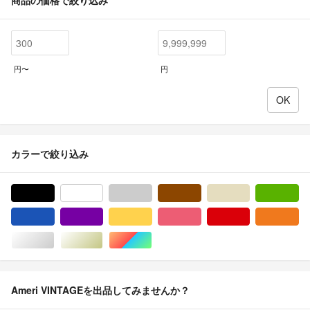
商品の価格で絞り込み
円〜
円
カラーで絞り込み
ブラック/黒色系
ホワイト/白色系
グレー/灰色系
ブラウン/茶色系
ベージュ系
グ
ブルー・ネイビー/青色系
パープル/紫色系
イエロー/黄色系
ピンク/桃色系
レッド/赤色系
オ
シルバー/銀色系
ゴールド/金色系
マルチカラー
Ameri VINTAGEを出品してみませんか？