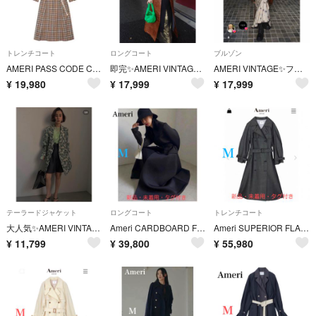
トレンチコート
ロングコート
ブルゾン
AMERI PASS CODE CHECK COAT
即完✨AMERI VINTAGE レザーJK
AMERI VINTAGE✨ファーブルゾン
¥
19,980
¥
17,999
¥
17,999
テーラードジャケット
ロングコート
トレンチコート
大人気✨AMERI VINTAGE medi alice shirt jk
Ameri CARDBOARD FLARE DRESS COAT
Ameri SUPERIOR FLARE TRENCH COAT ②
¥
11,799
¥
39,800
¥
55,980