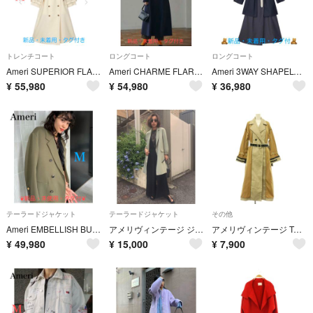
トレンチコート
ロングコート
ロングコート
Ameri SUPERIOR FLARE TRENCH COAT ①
Ameri CHARME FLARE LONG COAT
Ameri 3WAY SHAPELY TAILORED COAT
¥
55,980
¥
54,980
¥
36,980
テーラードジャケット
テーラードジャケット
その他
Ameri EMBELLISH BUTTON PAPA TW JACKET
アメリヴィンテージ ジャケット
アメリヴィンテージ TAPE SEAM INVERT TAPE COAT
¥
49,980
¥
15,000
¥
7,900