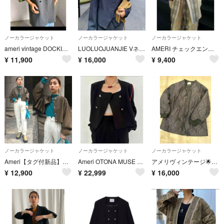
ノーカラージャケット
ノーカラージャケット
ノーカラージャケット
ameri vintage DOCKING SLEEVE BLOUSON
LUOLUOJUANJIE Vネック ノーカラー オーバーサイズ ジャケット
AMERI チェックエンブロイダリーノーカラージャケット
¥
11,900
¥
16,000
¥
9,400
ノーカラージャケット
ノーカラージャケット
ノーカラージャケット
Ameri【タグ付新品】レザー ショート ジャケット
Ameri OTONA MUSE CURVE HEART JACKET
アメリヴィンテージ🌟キルティングコート美品✨
¥
12,900
¥
22,999
¥
16,000