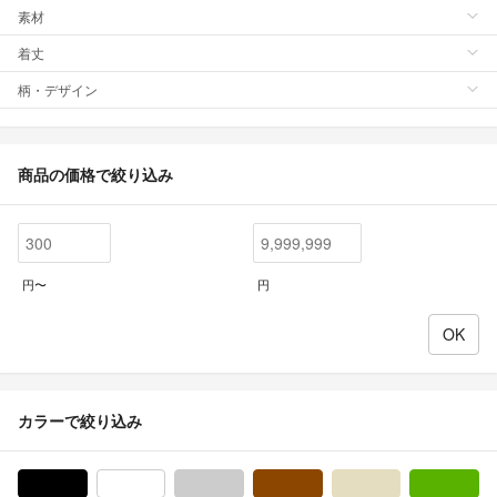
素材
着丈
柄・デザイン
商品の価格で絞り込み
円〜
円
カラーで絞り込み
ブラック/黒色系
ホワイト/白色系
グレー/灰色系
ブラウン/茶色系
ベージュ系
グ