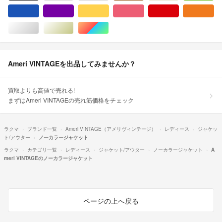
ブルー・ネイビー/青色系
パープル/紫色系
イエロー/黄色系
ピンク/桃色系
レッド/赤色系
オ
シルバー/銀色系
ゴールド/金色系
マルチカラー
Ameri VINTAGEを出品してみませんか？
買取よりも高値で売れる!
まずはAmeri VINTAGEの売れ筋価格をチェック
ラクマ
ブランド一覧
Ameri VINTAGE（アメリヴィンテージ）
レディース
ジャケッ
ト/アウター
ノーカラージャケット
ラクマ
カテゴリ一覧
レディース
ジャケット/アウター
ノーカラージャケット
A
meri VINTAGEのノーカラージャケット
ページの上へ戻る