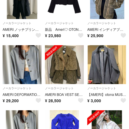
ノーカラージャケット
ノーカラージャケット
ノーカラージャケット
AMERI ノッチプリントライニングジャケット
新品 Ameri♡ OTONA MUSE CURVE HEART JACKET♡
AMERI インディアブロックプリントジャケット
¥
15,400
¥
23,980
¥
25,900
ノーカラージャケット
ノーカラージャケット
ノーカラージャケット
AMERI DEFORMATION SUMMER TWEED JACKET
AMERI BOA VEST SET QUILTING COAT
【AMERI】otona MUSEコラボ プリーツJK
¥
29,200
¥
28,500
¥
3,000