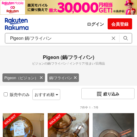
ログイン
会員登録
Pigeon (鍋/フライパン)
ピジョンの鍋/フライパン / インテリア/住まい/日用品
Pigeon（ピジョン）
鍋/フライパン
絞り込み
販売中のみ
おすすめ順
7件中 1 - 7件