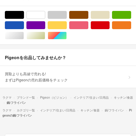
ブラック/黒色系
ホワイト/白色系
グレー/灰色系
ブラウン/茶色系
ベージュ系
グ
ブルー・ネイビー/青色系
パープル/紫色系
イエロー/黄色系
ピンク/桃色系
レッド/赤色系
オ
シルバー/銀色系
ゴールド/金色系
マルチカラー
Pigeonを出品してみませんか？
買取よりも高値で売れる!
まずはPigeonの売れ筋価格をチェック
ラクマ
ブランド一覧
Pigeon（ピジョン）
インテリア/住まい/日用品
キッチン/食器
鍋/フライパン
ラクマ
カテゴリ一覧
インテリア/住まい/日用品
キッチン/食器
鍋/フライパン
Pi
geonの鍋/フライパン