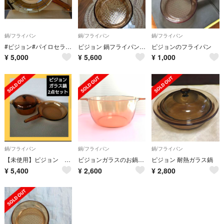
鍋/フライパン
鍋/フライパン
鍋/フライパン
#ピジョン#パイロセラム 蓋付きフライパン
ピジョン 鍋フライパンセット
ピジョンのフライパン
¥
5,000
¥
5,600
¥
1,000
鍋/フライパン
鍋/フライパン
鍋/フライパン
【未使用】ピジョン ガラス鍋 2点セット 最終値下げ
ビジョンガラスのお鍋2.5ml 蓋無し フランス製 両手ナベ
ピジョン 耐熱ガラス鍋
¥
5,400
¥
2,600
¥
2,800