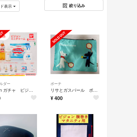
絞り込み
ッド表示
ルダー
ポーチ
Pigeon ガチャ ピジョン ミニチャーム ストローマグ おしりふき
リサとガスパール ポーチ
0
¥
400