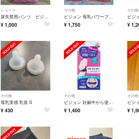
ショーツ
その他
その他
尿失禁用パンツ ピジョンかるる Mサイズ ピンク 1枚
ピジョン 母乳パワープラス 錠剤(90粒入)
¥
1,000
¥
1,750
¥
1,2
その他
その他
その他
母乳実感 乳首 S
ピジョン 妊娠中から使える骨盤ベルト サイズL
¥
430
¥
1,400
¥
1,9