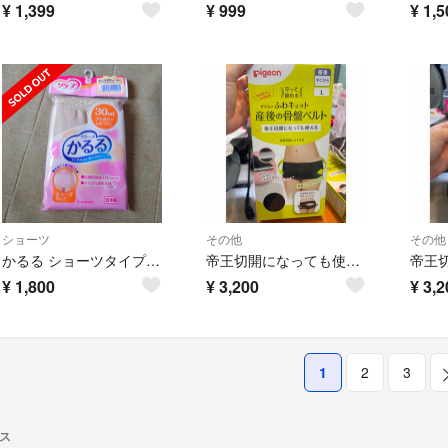
¥
1,399
¥
999
¥
1,5
ショーツ
その他
その他
かるる ショーツタイプ 30cc L ベージュ
帝王切開になっても使える骨盤ケア 守って締める ふわキュット産後の骨盤ベルト
¥
1,800
¥
3,200
¥
3,2
1
2
3
ス