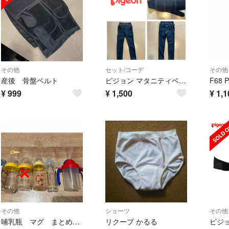
その他
セット/コーデ
その他
産後 骨盤ベルト
ピジョン マタニティベルト マタニティジーンズセット
¥
999
¥
1,500
¥
1,1
その他
ショーツ
その他
哺乳瓶 マグ まとめ売り ピジョン 母乳実感
リクープ かるる