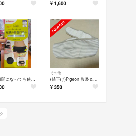
00
¥
1,600
その他
帝王切開になっても使える骨盤ケア 守って締める ふわキュット産後の骨盤ベルト
(値下げ)Pigeon 腹帯＆腹巻 M〜Lサイズ
00
¥
350