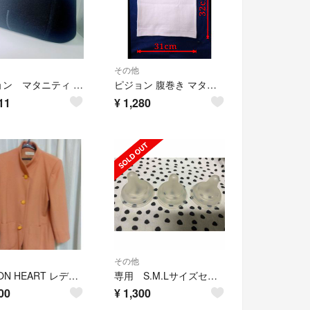
その他
ピジョン マタニティ 妊婦帯 ベルトタイプ 骨盤ベルト M～Lサイズ
ピジョン 腹巻き マタニティ用 L～LL
11
¥
1,280
その他
PIGEON HEART レディースハーフコート
専用 S.M.Lサイズセット
00
¥
1,300