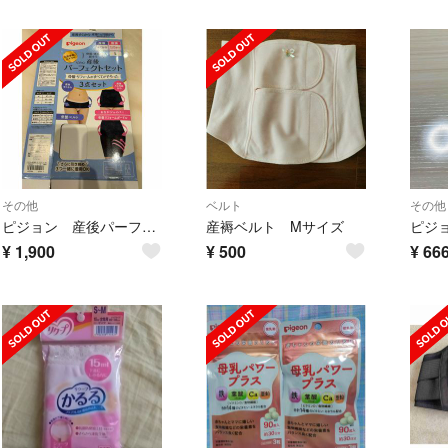
その他
ベルト
その他
ピジョン 産後パーフェクトセットL 一部未使用
産褥ベルト Mサイズ
¥
1,900
¥
500
¥
66