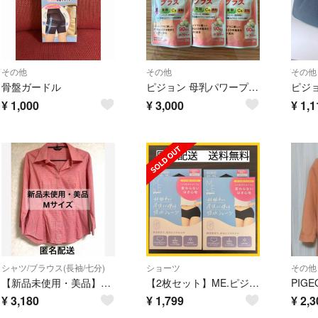
その他
その他
その他
骨盤ガードル
ピジョン 母乳パワープラス 錠剤(90粒入) 3袋
¥
1,000
¥
3,000
¥
1,1
シャツ/ブラウス(長袖/七分)
ショーツ
その他
【新品未使用・美品】【クローバーピジョン】赤チェックシャツブラウス七分袖 襟付き
【2枚セット】ME.ピジョン 妊娠中から産後まで使える吸水ショーツ M〜Lサイズ
¥
3,180
¥
1,799
¥
2,3