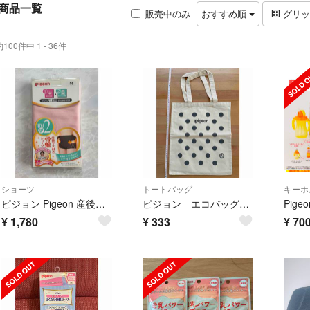
商品一覧
販売中のみ
おすすめ順
グリ
約100件中 1 - 36件
ショーツ
トートバッグ
キーホ
ピジョン Pigeon 産後マチ付き骨盤ショーツ Mサイズ ピンク
ピジョン エコバッグ トートバッグ 手さげ
¥
1,780
¥
333
¥
70