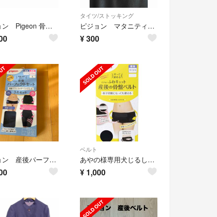
タイツ/ストッキング
ピジョン Pigeon 骨盤ベルト
ピジョン マタニティストッキング L〜LL1足
00
¥
300
ベルト
ピジョン 産後パーフェクトセットL 一部未使用
あやの様専用犬じるし産後骨盤ベルト
00
¥
1,000