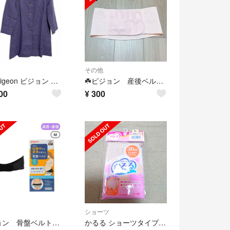
その他
F68 Pigeon ピジョン コート 13 パープル系
☘️ピジョン 産後ベルト L 産褥ベルト 産じょくベルト Pigeon
00
¥
300
ショーツ
ピジョン 骨盤ベルトMサイズ
かるる ショーツタイプ 30cc L ベージュ