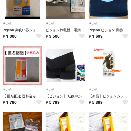
その他
その他
その他
Pigeon 鼻吸い器シュポットシリーズ専用 フィット鼻ノズル S 2個入 10
ピジョン搾乳機 電動
Pigeon ピジョン 骨盤ベルト 産後ケア ブラック Lサイズ
¥
1,000
¥
3,500
¥
1,699
その他
その他
その他
【 匿名配送 送料込み 未使用 】 ピジョン マイピー ヘアー セット
【ピジョン】 妊娠中から使える 骨盤ベルト 履くタイプ Ｍサイズ 黒
【新品】ピジョンカップホルダー
¥
1,780
¥
5,799
¥
5,899