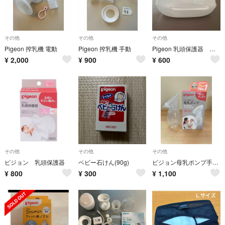
その他
その他
その他
Pigeon 搾乳機 電動
Pigeon 搾乳機 手動
Pigeon 乳頭保護器 Mサイズ ２個入り
¥
2,000
¥
900
¥
600
その他
その他
その他
ピジョン 乳頭保護器
ベビー石けん(90g)
ピジョン母乳ポンプ手絞りタイプ
¥
800
¥
300
¥
1,100