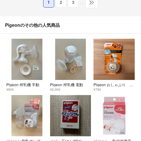
1
2
3
…
Pigeonのその他の人気商品
Pigeon 搾乳機 手動
Pigeon 搾乳機 電動
Pigeon おしゃぶり スヌーピー
¥900
¥2,000
¥750
ピジョン母乳ポンプ手絞りタイプ
ベビー石けん(90g)
ピジョン 乳頭保護器