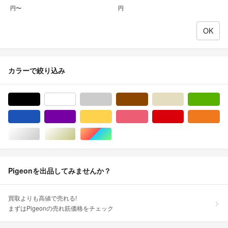
円〜
円
カラーで絞り込み
ブラック/黒色系
ホワイト/白色系
グレー/灰色系
ブラウン/茶色系
ベージュ系
グ
ブルー・ネイビー/青色系
パープル/紫色系
イエロー/黄色系
ピンク/桃色系
レッド/赤色系
オ
シルバー/銀色系
ゴールド/金色系
マルチカラー
Pigeonを出品してみませんか？
買取よりも高値で売れる!
まずはPigeonの売れ筋価格をチェック