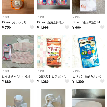
その他
その他
その他
Pigeon おしゃぶり スヌーピー
Pigeon 薬用全身泡ソープ ももの葉 450ml 3本セット
Pigeon 乳頭保護器 Mサイズ 1個 ケース付き
¥
750
¥
1,999
¥
699
その他
その他
その他
はらまき+ベルト 妊婦帯セット Pigeon
【授乳期】ピジョン 母乳パワープラス 鉄 葉酸 Ca 亜鉛 90粒入 約30日分
ピジョン 葉酸カルシウムプラス(60粒入)
¥
880
¥
1,280
¥
1,300