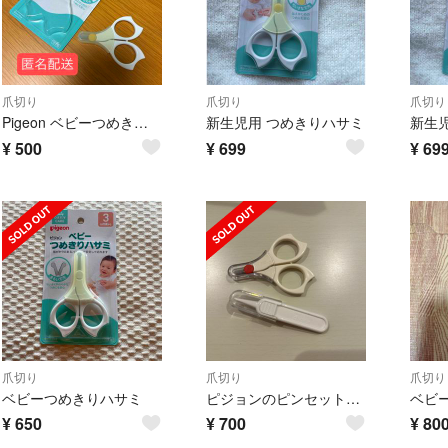
爪切り
爪切り
爪切り
Pigeon ベビーつめきりハサミ 3ヶ月頃から
新生児用 つめきりハサミ
新生
¥
500
¥
699
¥
69
爪切り
爪切り
爪切り
ベビーつめきりハサミ
ピジョンのピンセットと爪切りセット♪
¥
650
¥
700
¥
80