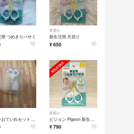
爪切り
児用 つめきりハサミ
新生児用 爪切り
9
¥
650
爪切り
ベビーおていれセット ピジョン
ピジョン Pigeon 新生児つめきりはさみ
0
¥
790