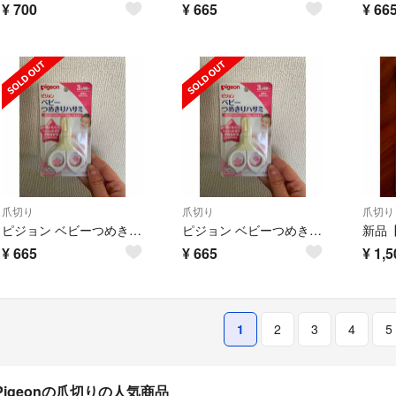
¥
700
¥
665
¥
66
爪切り
爪切り
爪切り
ピジョン ベビーつめきりハサミ 3ヶ月から ##140
ピジョン ベビーつめきりハサミ 3ヶ月から ##140
¥
665
¥
665
¥
1,5
1
2
3
4
5
Pigeonの爪切りの人気商品