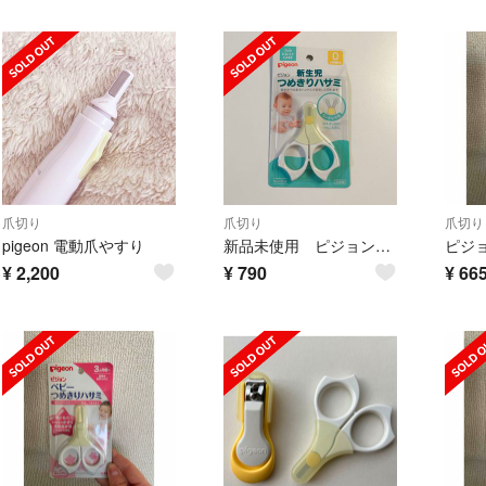
爪切り
爪切り
爪切り
pigeon 電動爪やすり
新品未使用 ピジョン ベビー爪切りハサミ
¥
2,200
¥
790
¥
66