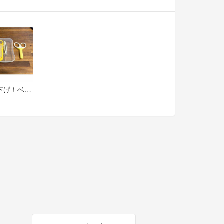
週末値下げ！ベビーこだわりおていれセット 指の大きめのハサミも付けます。