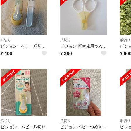
爪切り
爪切り
爪切り
ピジョン ベビー爪切り ピンセット
ピジョン 新生児用つめきりハサミ
¥
400
¥
380
¥
60
爪切り
爪切り
爪切り
ピジョン ベビー爪切り
ピジョン ベビーつめきりハサミ 3ヶ月から ##140