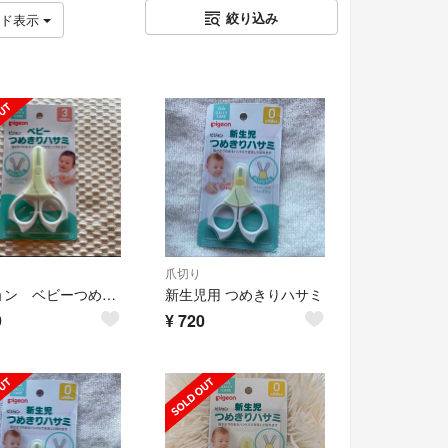
絞り込み
ッド表示
爪切り
ピジョン ベビーつめきりハサミ
新生児用 つめきりハサミ
9
¥
720