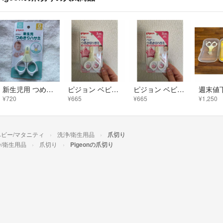
新生児用 つめきりハサミ
ピジョン ベビーつめきりハサミ。 ##140
ピジョン ベビーつめきりハサミ 3ヶ月から #140
¥720
¥665
¥665
¥1,250
ベビー/マタニティ
洗浄/衛生用品
爪切り
/衛生用品
爪切り
Pigeonの爪切り