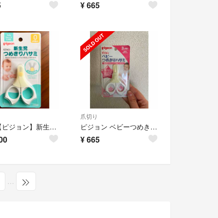
5
¥
665
爪切り
新品【ピジョン】新生児用つめきりハサミ
ピジョン ベビーつめきりハサミ 3ヶ月から ##140
00
¥
665
…