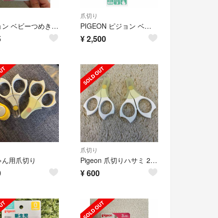
爪切り
ピジョン ベビーつめきりハサミ。 ##140
PIGEON ピジョン ベビー電動つめやすり
5
¥
2,500
爪切り
ゃん用爪切り
Pigeon 爪切りハサミ 2個セット
0
¥
600