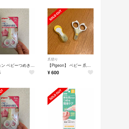
爪切り
ピジョン ベビーつめきりハサミ。 ##140
【Pigeon】 ベビー 爪切り
5
¥
600