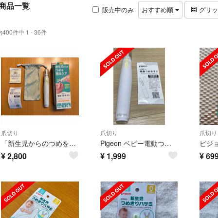
商品一覧
販売中のみ
おすすめ順
グリ
約400件中 1 - 36件
爪切り
爪切り
爪切り
「新生児からのつめを簡単ケア」ベビー電動つめやすり
Pigeon ベビー電動つめやすり 本体
¥
2,800
¥
1,999
¥
69