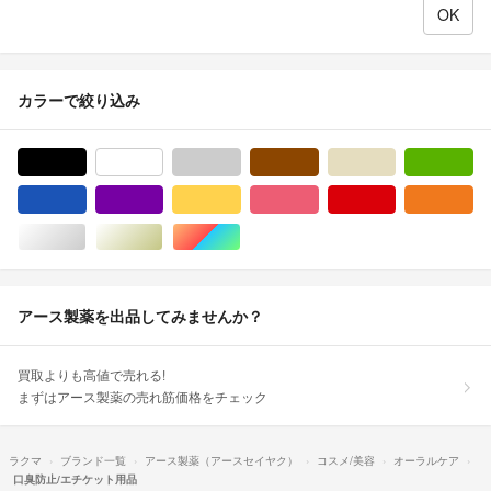
カラーで絞り込み
ブラック/黒色系
ホワイト/白色系
グレー/灰色系
ブラウン/茶色系
ベージュ系
グ
ブルー・ネイビー/青色系
パープル/紫色系
イエロー/黄色系
ピンク/桃色系
レッド/赤色系
オ
シルバー/銀色系
ゴールド/金色系
マルチカラー
アース製薬を出品してみませんか？
買取よりも高値で売れる!
まずはアース製薬の売れ筋価格をチェック
ラクマ
ブランド一覧
アース製薬（アースセイヤク）
コスメ/美容
オーラルケア
口臭防止/エチケット用品