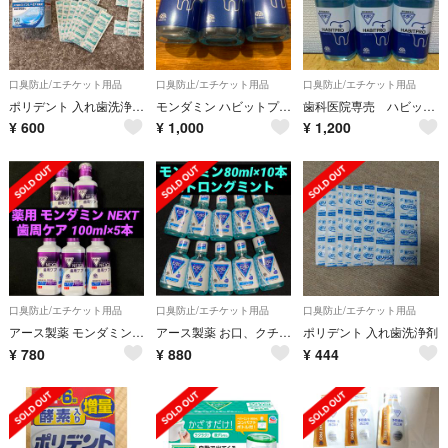
口臭防止/エチケット用品
口臭防止/エチケット用品
口臭防止/エチケット用品
ポリデント 入れ歯洗浄剤 83錠
モンダミン ハビットプロ100ml 3本
歯科医院専売 ハビットプロ100ml✖️3本
¥
600
¥
1,000
¥
1,200
口臭防止/エチケット用品
口臭防止/エチケット用品
口臭防止/エチケット用品
アース製薬 モンダミン NEXT ネクスト 歯周ケアミニボトル 100mL×5本
アース製薬 お口、クチュ、クチュ モンダミン ストロングミント 80mL×10本
ポリデント 入れ歯洗浄剤
¥
780
¥
880
¥
444