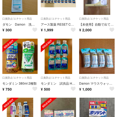
口臭防止/エチケット用品
口臭防止/エチケット用品
口臭防止/エチケット用品
ダモン Damon 洗口液
アース製薬 RESET COAT PRO 11包＋ONESHOT PRO10包
【未使用】自動で出てくるモンダミン オートディスペンサー
¥
300
¥
1,999
¥
2,000
口臭防止/エチケット用品
口臭防止/エチケット用品
口臭防止/エチケット用品
モンダミン 380ml 2種類
モンダミン 試供品 HABITPRO ハビットプロ
Damon マウスウォッシュ 12ml x5本入り 4袋セット リラックスミント
¥
750
¥
500
¥
1,000