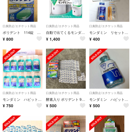
口臭防止/エチケット用品
口臭防止/エチケット用品
口臭防止/エチケット用品
ポリデント 114錠 新品 未開封 未使用
自動で出てくるモンダミン ボトルなし
モンダミン リセットコートプロ ワンショットプロ 洗口液 試供品
¥
800
¥
1,400
¥
400
口臭防止/エチケット用品
口臭防止/エチケット用品
口臭防止/エチケット用品
モンダミン ハビットプロ 洗口液 歯肉炎予防 歯科医院専売 試供品
酵素入り ポリデント 99個
モンダミン ハビットプロ
¥
750
¥
500
¥
500