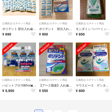
口臭防止/エチケット用品
口臭防止/エチケット用品
口臭防止/エチケット用品
ポリデント 部分入れ歯用洗浄剤 106錠
ポリデント 部分入れ歯用 152錠
モンダミン ペパーミント 1080ml 1080ml
¥
690
¥
900
¥
850
口臭防止/エチケット用品
口臭防止/エチケット用品
口臭防止/エチケット用品
ハビットプロ1080ml✖️3本＋100ml＋ポンプ＋試供品付き
【アース製薬】入れ歯洗浄剤 酵素入りポリデント １０８錠＋６錠 増量品
マウスピース デンタルラボ
¥
5,950
¥
550
¥
800