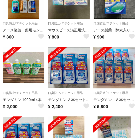
口臭防止/エチケット用品
口臭防止/エチケット用品
口臭防止/エチケット用品
アース製薬 薬用モンダミン 予防歯科 洗口液６個
マウスピース矯正用洗浄剤
アース製薬 酵素入りポリデント 108錠
¥
360
¥
800
¥
900
口臭防止/エチケット用品
口臭防止/エチケット用品
口臭防止/エチケット用品
モンダミン 1000ml 4本
モンダミン ３本セット 濃縮タイプ
モンダミン ８本セット 濃縮タイプ
¥
2,000
¥
2,400
¥
5,800