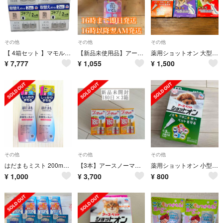
その他
その他
その他
【 4箱セット 】マモルーム ゴキブリ用 取替えボトル 2ヵ月用 2本入
【新品未使用品】アース製薬 アースガーデン 花いとし 1000ml
薬用ショットオン 大型犬用3本入り 他2箱
¥
7,777
¥
1,055
¥
1,500
その他
その他
その他
はだまもミスト 200mL 2本セット
【3本】アースノーマット 180日用
薬用ショットオン 小型犬用3本入り
¥
1,000
¥
3,700
¥
800