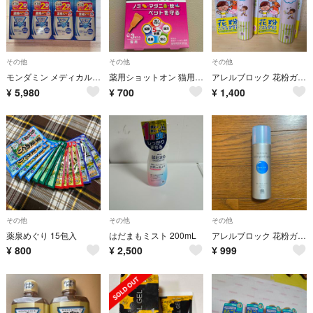
その他
その他
その他
モンダミン メディカル 濃縮タイプ 220ml✖️8
薬用ショットオン 猫用3本入り
アレルブロック 花粉ガードスプレー こどもとつかえる 75mL 2本
¥
5,980
¥
700
¥
1,400
その他
その他
その他
薬泉めぐり 15包入
はだまもミスト 200mL
アレルブロック 花粉ガードスプレー モイストヴェール 75mL
¥
800
¥
2,500
¥
999