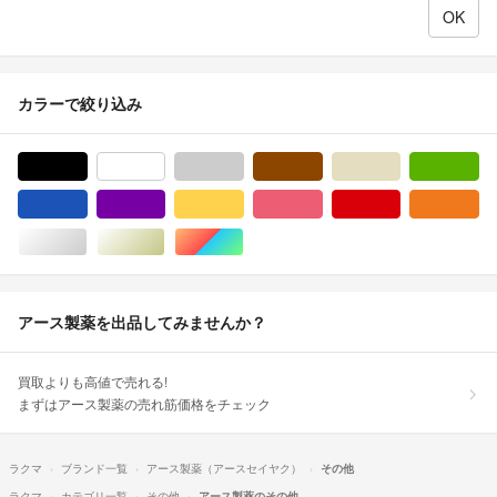
カラーで絞り込み
ブラック/黒色系
ホワイト/白色系
グレー/灰色系
ブラウン/茶色系
ベージュ系
グ
ブルー・ネイビー/青色系
パープル/紫色系
イエロー/黄色系
ピンク/桃色系
レッド/赤色系
オ
シルバー/銀色系
ゴールド/金色系
マルチカラー
アース製薬を出品してみませんか？
買取よりも高値で売れる!
まずはアース製薬の売れ筋価格をチェック
ラクマ
ブランド一覧
アース製薬（アースセイヤク）
その他
ラクマ
カテゴリ一覧
その他
アース製薬のその他