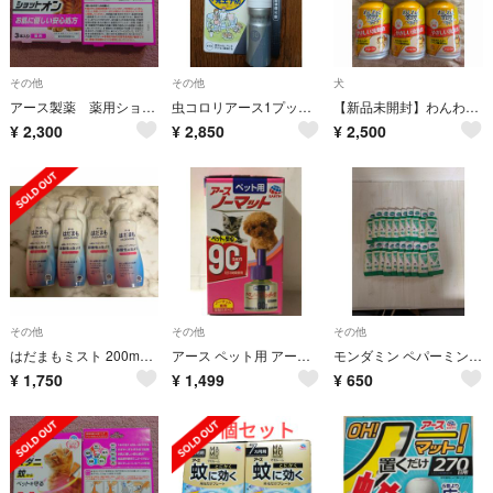
その他
その他
犬
アース製薬 薬用ショットオン 猫用3本入り2箱
虫コロリアース1プッシュ式スプレー 80プッシュ 20ml
【新品未開封】わんわんカロリーライフ やさしい流動食 6本セット
¥
2,300
¥
2,850
¥
2,500
その他
その他
その他
はだまもミスト 200mL 4本
アース ペット用 アースノーマット 取替えボトル 90日 ペットに安心
モンダミン ペパーミント 12ml
¥
1,750
¥
1,499
¥
650