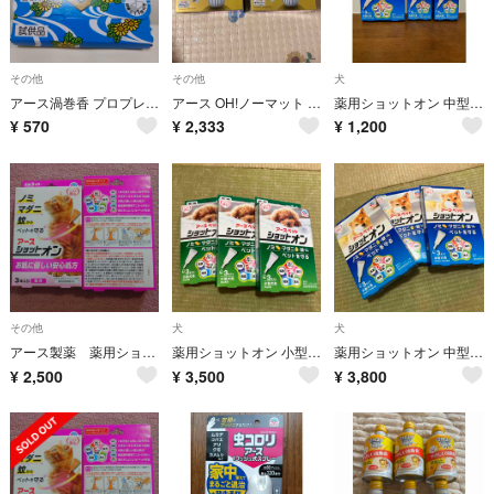
その他
その他
犬
アース渦巻香 プロプレミアム 2巻入 試供品
アース OH!ノーマット 270日用セット✖️2個
薬用ショットオン 中型犬用3本入り
¥
570
¥
2,333
¥
1,200
その他
犬
犬
アース製薬 薬用ショットオン 猫用3本入り2箱
薬用ショットオン 小型犬用3本入り×3箱
薬用ショットオン 中型犬用3本入り×3
¥
2,500
¥
3,500
¥
3,800