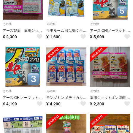
その他
その他
その他
アース製薬 薬用ショットオン 猫用3本入り２箱
マモルーム 蚊に効く吊るだけプレート 7カ月用
アース OH!ノーマット 270日用セット
¥
2,300
¥
1,600
¥
5,999
その他
その他
その他
アース OH!ノーマット 270日用セット
モンダミン メディカル 濃縮タイプ6本 220ml
薬用ショットオン 猫用3本入り2箱
¥
4,199
¥
4,200
¥
2,300