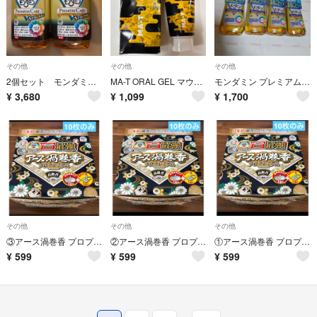
その他
その他
その他
2個セット モンダミン プレミアムケア ストロングミント 1300mL
MA-T ORAL GEL マウスオーラルジェル 60g ペット用
モンダミン プレミアムケア 380mL 4点
¥
3,680
¥
1,099
¥
1,700
その他
その他
その他
③アース渦巻香 プロプレミアム 10巻函入
②アース渦巻香 プロプレミアム 10巻函入
①アース渦巻香 プロプレミアム 10巻函入
¥
599
¥
599
¥
599