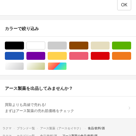
カラーで絞り込み
ブラック/黒色系
ホワイト/白色系
グレー/灰色系
ブラウン/茶色系
ベージュ系
グ
ブルー・ネイビー/青色系
パープル/紫色系
イエロー/黄色系
ピンク/桃色系
レッド/赤色系
オ
シルバー/銀色系
ゴールド/金色系
マルチカラー
アース製薬を出品してみませんか？
買取よりも高値で売れる!
まずはアース製薬の売れ筋価格をチェック
ラクマ
ブランド一覧
アース製薬（アースセイヤク）
食品/飲料/酒
ラクマ
カテゴリ一覧
食品/飲料/酒
アース製薬の食品/飲料/酒