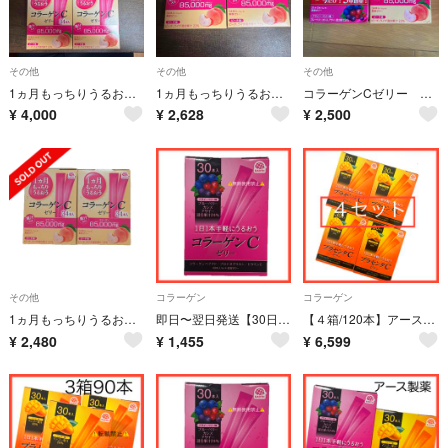
その他
その他
その他
1ヵ月もっちりうるおう コラーゲンCゼリー ピーチ味 個包装(10g×34本入)
1ヵ月もっちりうるおう コラーゲンCゼリー ピーチ味 個包装(10g×34本入)
コラーゲンCゼリー ×２箱（２種類）
¥
4,000
¥
2,628
¥
2,500
その他
コラーゲン
コラーゲン
1ヵ月もっちりうるおう コラーゲンCゼリー ピーチ味 34本入 2箱セット
即日〜翌日発送【30日分】アース製薬 コラーゲンCゼリー アサイー ベリー味
【４箱/120本】アース製薬 プラセンタCゼリー マンゴー味 コラーゲン
¥
2,480
¥
1,455
¥
6,599