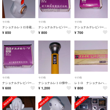
その他
その他
その他
ナショナルレトロ冷蔵庫温度計
ナショナルテレビパーツ ２SD312V
ナショナルテレビパーツ ダイオード TVS 10D8
¥
850
¥
800
¥
700
その他
その他
その他
ナショナルテレビパーツ EVQ59HF25
ナショナルレトロ懐中電灯ミニサイズ 単2乾電池使用
レトロ ナショナルハイットップ豆球 6個
¥
600
¥
1,200
¥
800