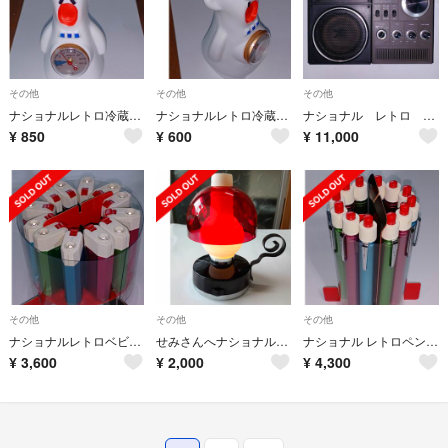
その他
その他
その他
ナショナルレトロ冷蔵庫温度計 霜無し博士
ナショナルレトロ冷蔵庫温度計
ナショナル レトロ ６バンド ラジカセRQ-585
¥
850
¥
600
¥
11,000
その他
その他
その他
ナショナルレトロベビーライトBF-364
せみさんへナショナルレトロ ランタン2点
ナショナル レトロペンライト BF-310 12本
¥
3,600
¥
2,000
¥
4,300