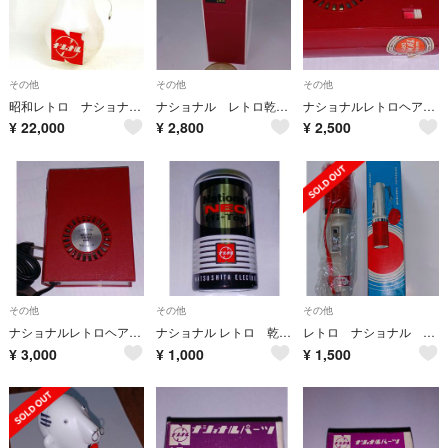
その他
その他
その他
昭和レトロ ナショナル 電球型 吊り下げ式 看板 販促物 店舗装飾品
ナショナル レトロ乾電池式カミソリ ポケットPAL ES-52
ナショナルレトロヘアドライヤーBOOK DRYER
¥
22,000
¥
2,800
¥
2,500
その他
その他
その他
ナショナルレトロヘアドライヤー BOOK DRYER
ナショナル レトロ 乾電池2本
レトロ ナショナル 合図灯３形 FFー１４５ 1本
¥
3,000
¥
1,000
¥
1,500