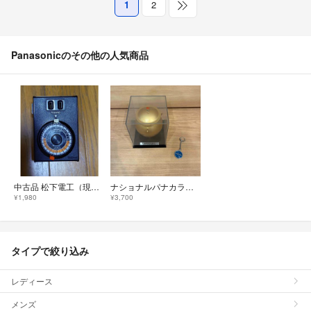
1
2
Panasonicのその他の人気商品
中古品 松下電工（現Panasonic）製 オー・オーラジオタイマー 50kHz
ナショナルパナカラー タイムカプセル キーホルダー EXPO70 大阪万博
¥1,980
¥3,700
タイプで絞り込み
レディース
メンズ