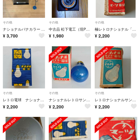
その他
その他
その他
ナショナルパナカラー タイムカプセル キーホルダー EXPO70 大阪万博
中古品 松下電工（現Panasonic）製 オー・オーラジオタイマー 50kHz
極レトロナショナル「マーツ」電球4個
¥
3,700
¥
1,980
¥
2,200
その他
その他
その他
レトロ電球 ナショナル耐震球40W100V 4個
ナショナルレトロサンマー電球［二重コイル］ ４個
レトロナショナルサンマー電球4個
¥
2,200
¥
2,200
¥
2,200