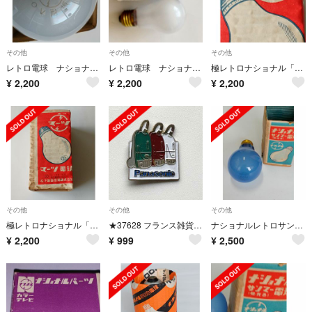
その他
その他
その他
レトロ電球 ナショナル耐震球40W100V 4個
レトロ電球 ナショナル耐震球40W100V 4個
極レトロナショナル「マーツ」電球4個 エンタ
¥
2,200
¥
2,200
¥
2,200
その他
その他
その他
極レトロナショナル「マーツ」電球4個
★37628 フランス雑貨 ピンバッジ ピンズ パナソニック 掃除機 クリーナー
ナショナルレトロサンマー電球６個
¥
2,200
¥
999
¥
2,500