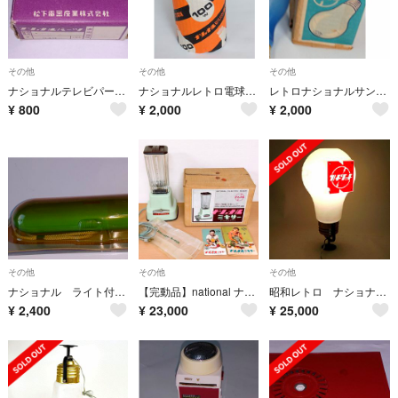
その他
その他
その他
ナショナルテレビパーツESB5114A
ナショナルレトロ電球5個
レトロナショナルサンマー電球4個
¥
800
¥
2,000
¥
2,000
その他
その他
その他
ナショナル ライト付き110番ブザー
【完動品】national ナショナル 電気ミキサー ジューサー 昭和レトロ
昭和レトロ ナショナル 電球型 吊り下げ式 看板 販促物 店舗装飾品
¥
2,400
¥
23,000
¥
25,000