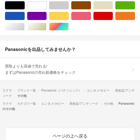
ブラック/黒色系
ホワイト/白色系
グレー/灰色系
ブラウン/茶色系
ベージュ系
グ
ブルー・ネイビー/青色系
パープル/紫色系
イエロー/黄色系
ピンク/桃色系
レッド/赤色系
オ
シルバー/銀色系
ゴールド/金色系
マルチカラー
Panasonicを出品してみませんか？
買取よりも高値で売れる!
まずはPanasonicの売れ筋価格をチェック
ラクマ
ブランド一覧
Panasonic（パナソニック）
エンタメ/ホビー
美術品/アンテ
ィーク
その他
ラクマ
カテゴリ一覧
エンタメ/ホビー
美術品/アンティーク
その他
Panasonic
のその他
ページの上へ戻る