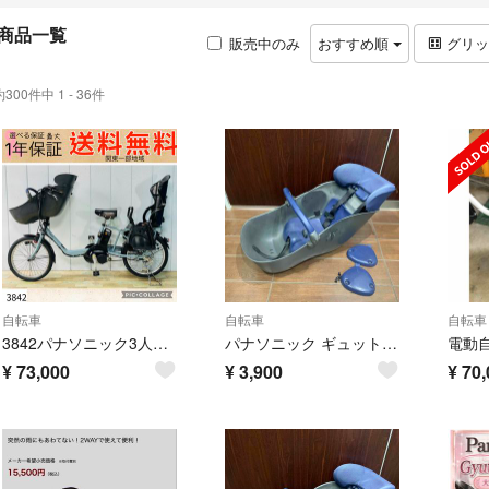
商品一覧
販売中のみ
おすすめ順
グリ
約300件中 1 - 36件
自転車
自転車
自転車
3842パナソニック3人乗り20インチ子供乗せ電動アシスト自転車
パナソニック ギュットクルームDX コンビ 自転車 フロント チャイルドシート
¥
73,000
¥
3,900
¥
70,