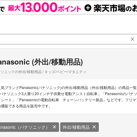
anasonic (外出/移動用品)
ソニックの外出/移動用品 / キッズ/ベビー/マタニティ
人気ブランドPanasonic(パナソニック)の外出/移動用品（外出/移動用品）の商品一覧。Pa
2パナソニック3人乗り20インチ子供乗せ電動アシスト自転車」「Panasonicのパナソ
ドシート」「Panasonicの電動自転車 チェーンバッテリー新品」などです。フリマアプ
の通販できる商品を販売中です。
anasonic（パナソニック）
外出/移動用品