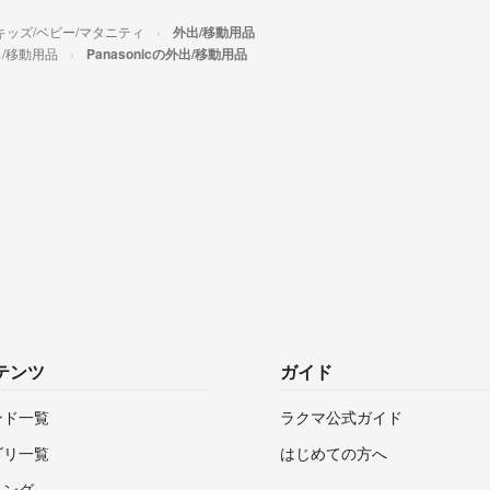
キッズ/ベビー/マタニティ
外出/移動用品
/移動用品
Panasonicの外出/移動用品
テンツ
ガイド
ンド一覧
ラクマ公式ガイド
ゴリ一覧
はじめての方へ
キング