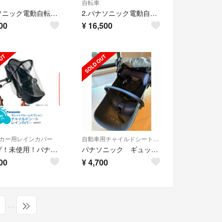
自転車
パナソニック電動自転車バッテリー
2.パナソニック電動自転車バッテリー NKY580B02 16AH 長押し5点灯
00
¥
16,500
カー用レインカバー
自動車用チャイルドシート本体
値下げ！未使用！パナソニック ギュットクルーム チャイルドシート前用レインカバー
パナソニック ギュットクルームEX、DX フロントチャイルドシートレインカバー付
00
¥
4,700
…