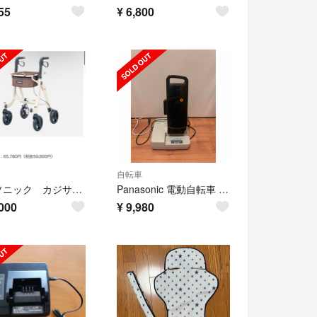
55
¥
6,800
自転車
パナソニック カジサポ歩行器
Panasonic 電動自転車 バッテリー
000
¥
9,980