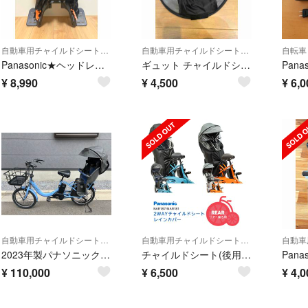
自動車用チャイルドシート本体
自動車用チャイルドシートカバー
自転車
Panasonic★ヘッドレスト付ハンドル取付式チャイルドシート★ 自転車用
ギュット チャイルドシート レインカバー 後ろ
¥
8,990
¥
4,500
¥
6,0
自動車用チャイルドシート本体
自動車用チャイルドシートカバー
2023年製パナソニック ギュットクルームRDX Panasonic 電動自転車
チャイルドシート(後用) レインカバー Panasonic
¥
110,000
¥
6,500
¥
4,0