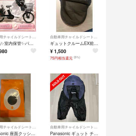
自動車用チャイルドシート本体
自動車用チャイルドシートカバー
✨美品✨室内保管✨パナソニック ギュットアニーズ 子供乗せ電動自転車
ギュットクルームEX前乗せチャイルドシート サンシェード combi
980
¥
1,500
(5%)
75円相当還元
自動車用チャイルドシートカバー
自動車用チャイルドシートカバー
Panasonic 座面クッションNCD510/ギュットクルーム用
Panasonic ギュット チャイルドシート 後用レインカバー ネイビー