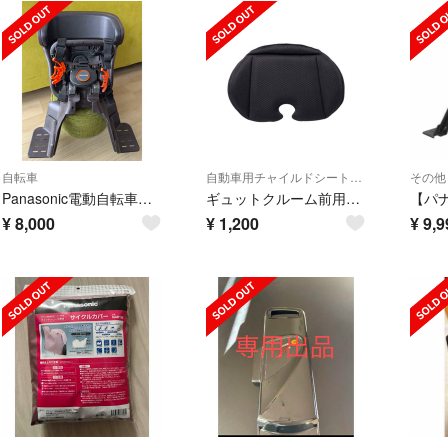
自転車
自動車用チャイルドシートクッション
その他
Panasonic電動自転車 前用チャイルドシート FBC-011DX3(前用)
ギュットクルーム前用シート クッション NCD510K
¥
8,000
¥
1,200
¥
9,9