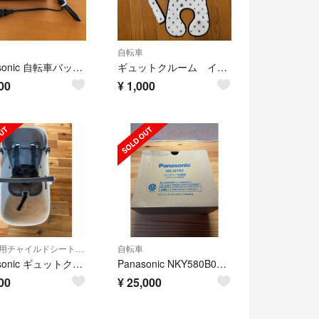
自転車
Panasonic 自転車バッテリー 充電器
ギュットクルーム インナーシート 前用 星柄
00
¥
1,000
自動車用チャイルドシート本体
自転車
Panasonic ギュットクルームEX フロントチャイルドシート
Panasonic NKY580B02 16Ah 充電器セット
00
¥
25,000