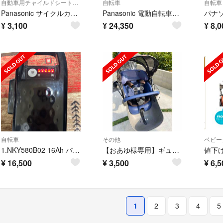
自動車用チャイルドシートカバー
自転車
自転車
Panasonic サイクルカバー ピンク
Panasonic 電動自転車 バッテリー
¥
3,100
¥
24,350
¥
8,0
自転車
その他
ベビー
1.NKY580B02 16Ah パナソニック 電動自転車用バッテリー
【おあゆ様専用】ギュットクルームDX フロント チャイルドシート＋80アウター
¥
16,500
¥
3,500
¥
6,5
1
2
3
4
5