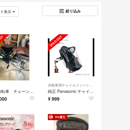
絞り込み
ッド表示
自動車用チャイルドシートカバー
電動自転車 チェーンバッテリー新品
純正 Panasonic チャイルドシートレインカバー NAR177 ブラック
000
¥
999
5%還元