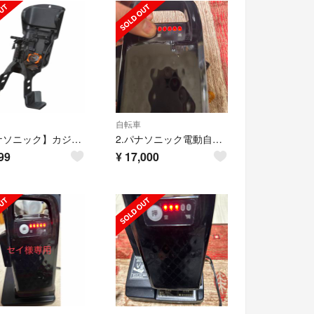
自転車
【パナソニック】カジュアルチャイルドシート（前用） NCD470
2.パナソニック電動自転車バッテリー NKY580B02 16AH 長押し5点灯
99
¥
17,000