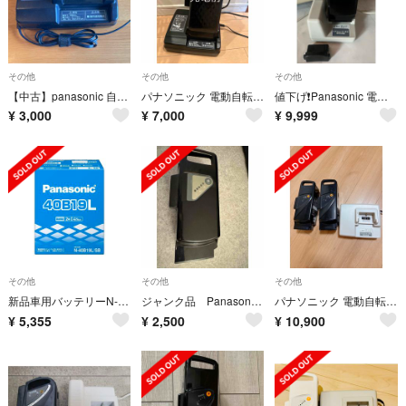
その他
その他
その他
【中古】panasonic 自転車 バッテリー充電器 NKJ069Z1
パナソニック 電動自転車用バッテリー＋充電器 中古
値下げ❗️Panasonic 電動自転車バッテリー&充電器
¥
3,000
¥
7,000
¥
9,999
その他
その他
その他
新品車用バッテリーN-40B19L、標準車用SBシリーズ
ジャンク品 Panasonic電動アシスト自転車バッテリー
パナソニック 電動自転車バッテリー2点と充電器
¥
5,355
¥
2,500
¥
10,900