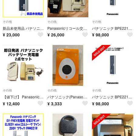
その他
その他
その他
新品未使用品 パナソニック BPE021E 壁付け EV充電ボックス
Panasonicリコール交換バッテリー NKY513B02B 充電器セット美品
パナソニック BPE221ETCH オプション1.2.3.4付 充電用ボックス
¥
23,000
¥
26,000
¥
98,000
その他
その他
その他
【値下げ】 Panasonic 電動自転車用 バッテリー 充電器 パナソニック
パナソニック(Panasonic) 子供乗せ チャイルドシート フットカバー
パナソニック BPE221ETCH オプション1.2.3.4付 充電用ボックス
¥
12,400
¥
3,333
¥
98,000