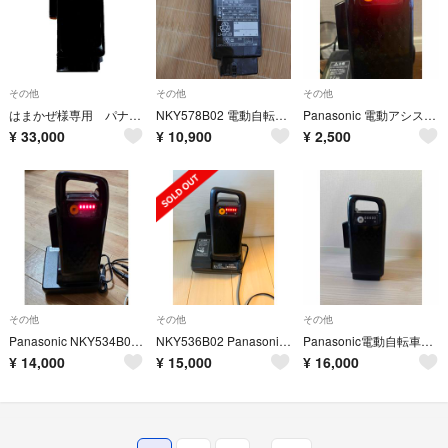
その他
その他
その他
はまかぜ様専用 パナソニック 電動自転車バッテリー16Ah NKY580B02
NKY578B02 電動自転車 バッテリー
Panasonic 電動アシスト自転車 NKY536B02 12Ah
¥
33,000
¥
10,900
¥
2,500
その他
その他
その他
Panasonic NKY534B02 8Ah Li-ion ブラック 状
NKY536B02 Panasonic 電動自転車 バッテリー 充電器付き
Panasonic電動自転車バッテリー NKY576B02A 8Ah
¥
14,000
¥
15,000
¥
16,000