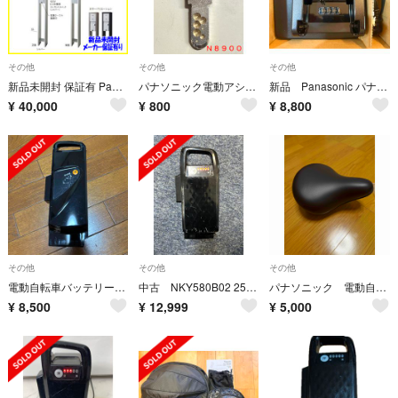
その他
その他
その他
新品未開封 保証有 Panasonic ELSEEV mine 充電ポート
パナソニック電動アシスト自転車用キーＮ８９００ １本
新品 Panasonic パナソニック 自転車バッテリー充電器 NKJ075Z
¥
40,000
¥
800
¥
8,800
その他
その他
その他
電動自転車バッテリー パナソニック8.9Ah
中古 NKY580B02 25.2V 16Ah リチウムイオンバッテリー
パナソニック 電動自転車 エルゴノミックデザイン サドル 黒
¥
8,500
¥
12,999
¥
5,000