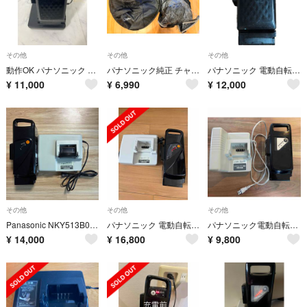
その他
その他
その他
動作OK パナソニック 8Ah 電動自転車バッテリー NKY576B02A
パナソニック純正 チャイルドシートレインカバー(後ろ用) NAR187
パナソニック 電動自転車バッテリー 16Ah
¥
11,000
¥
6,990
¥
12,000
その他
その他
その他
Panasonic NKY513B02B電動自転車用バッテリー 本体＆充電器
パナソニック 電動自転車バッテリー NKY513B02B 長押し5点灯
パナソニック電動自転車バッテリー NKY491B03B 長押し4点灯
¥
14,000
¥
16,800
¥
9,800