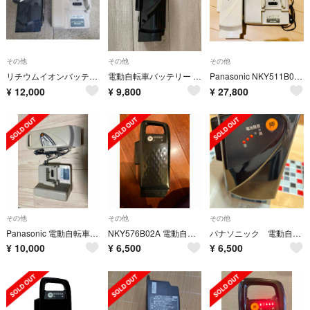
その他
その他
その他
リチウムイオンバッテリー NKY275B02 専用充電器付き
電動自転車バッテリー NKY450B02B 8.9Ah
Panasonic NKY511B02B電動自転車用バッテリー 充電器付き
¥
12,000
¥
9,800
¥
27,800
その他
その他
その他
Panasonic 電動自転車バッテリーNKY449B02BとNKJ033充電器
NKY576B02A 電動自転車用バッテリー 8Ah
パナソニック 電動自転車 NKY514B02B バッテリーのみ
¥
10,000
¥
6,500
¥
6,500