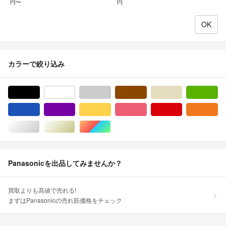
円〜
円
カラーで絞り込み
ブラック/黒色系
ホワイト/白色系
グレー/灰色系
ブラウン/茶色系
ベージュ系
グ
ブルー・ネイビー/青色系
パープル/紫色系
イエロー/黄色系
ピンク/桃色系
レッド/赤色系
オ
シルバー/銀色系
ゴールド/金色系
マルチカラー
Panasonicを出品してみませんか？
買取よりも高値で売れる!
まずはPanasonicの売れ筋価格をチェック