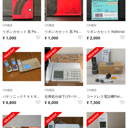
OA機器
OA機器
OA機器
リボンカセット 黒 Panasonic
リボンカセット 黒 Panasonic
リボンカセット National
¥
1,000
¥
1,000
¥
2,000
OA機器
OA機器
OA機器
パナソニックＦＡＸ KX-PD583 子機２台付き
在庫処分値下げ‼️パナソニック デジタルコードレスFAX(親機のみ・子機無し）
コードレス電話機Panasonic
¥
6,800
¥
6,000
¥
7,300