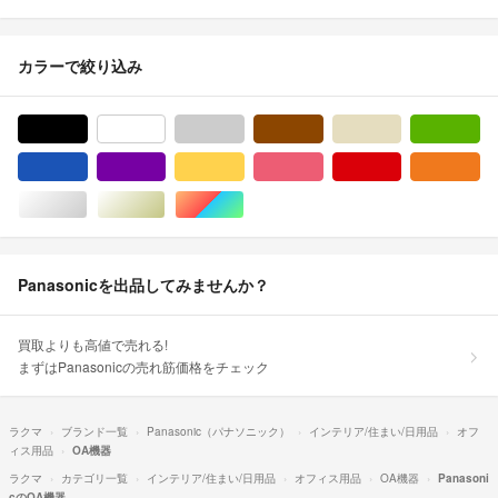
カラーで絞り込み
ブラック/黒色系
ホワイト/白色系
グレー/灰色系
ブラウン/茶色系
ベージュ系
グ
ブルー・ネイビー/青色系
パープル/紫色系
イエロー/黄色系
ピンク/桃色系
レッド/赤色系
オ
シルバー/銀色系
ゴールド/金色系
マルチカラー
Panasonicを出品してみませんか？
買取よりも高値で売れる!
まずはPanasonicの売れ筋価格をチェック
ラクマ
ブランド一覧
Panasonic（パナソニック）
インテリア/住まい/日用品
オフ
ィス用品
OA機器
ラクマ
カテゴリ一覧
インテリア/住まい/日用品
オフィス用品
OA機器
Panasoni
cのOA機器