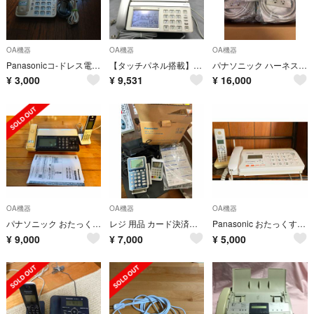
OA機器
OA機器
OA機器
Panasonicコ-ドレス電話機
【タッチパネル搭載】Panasonic おたっくす KX-PW820DL
パナソニック ハーネス用OAタップ 2個口 WFA6632HG 20本セット
¥
3,000
¥
9,531
¥
16,000
OA機器
OA機器
OA機器
パナソニック おたっくす KX-PD102スマホ連携 FAXコードレス電話機
レジ 用品 カード決済端末 セット ZEC-14 パナソニック
Panasonic おたっくす FAX電話機 子機1台 取扱説明書付き
¥
9,000
¥
7,000
¥
5,000