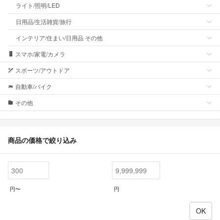
ライト/照明/LED
日用品/生活雑貨/旅行
インテリア/住まい/日用品 その他
スマホ/家電/カメラ
スポーツ/アウトドア
自動車/バイク
その他
商品の価格で絞り込み
円〜
円