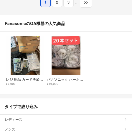
1
2
3
…
PanasonicのOA機器の人気商品
レジ 用品 カード決済端末 セット ZEC-14 パナソニック
パナソニック ハーネス用OAタップ 2個口 WFA6632HG 20本セット
¥7,000
¥16,000
タイプで絞り込み
レディース
メンズ