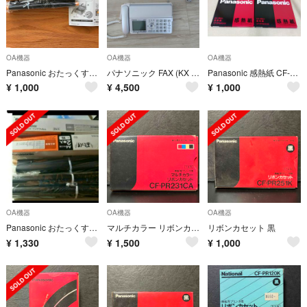
OA機器
OA機器
OA機器
Panasonic おたっくす パーソナルファックス用インクフィルム
パナソニック FAX (KX PZ 310 S)
Panasonic 感熱紙 CF-PP945AS 100枚入 2セット 未使用
¥
1,000
¥
4,500
¥
1,000
OA機器
OA機器
OA機器
Panasonic おたっくすパーソナルファクス用 インクフィルム同種3本
マルチカラー リボンカセット 熱転写
リボンカセット 黒
¥
1,330
¥
1,500
¥
1,000