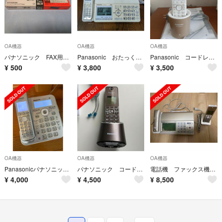
OA機器
OA機器
OA機器
パナソニック FAX用インクフィルム KX-FAN190 1本入
Panasonic おたっくす KX-PD552W
Panasonic コードレス電話機 VE-GDS01-T
¥
500
¥
3,800
¥
3,500
OA機器
OA機器
OA機器
Panasonicパナソニック VE-GD51コードレス電話機
パナソニック コードレス 電話機 未使用品
電話機 ファックス機 KX-PZ720-N KX-FKD556-N1 親機 子機
¥
4,000
¥
4,500
¥
8,500