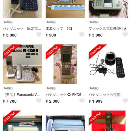
OA機器
OA機器
OA機器
パナソニック 固定電話機子機と取説付
電源タップ 6口
ファックス電話機能付き
¥
3,000
¥
900
¥
3,000
OA機器
OA機器
OA機器
【美品】Panasonic VE-GZ50-N 子機付き 電話機
パナソニックKX-FKD506-N電話子機
パナソニックの電話。
¥
7,700
¥
2,300
¥
1,999