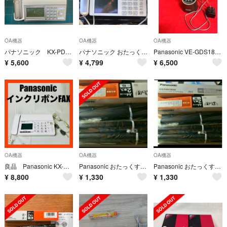
OA機器
OA機器
OA機器
パナソニック KX-PD725-N
パナソニック おたっくす FAX KX-PW820-S 親機のみ
Panasonic VE-GDS18DL-T コードレス電話機
¥
5,600
¥
4,799
¥
6,500
OA機器
OA機器
OA機器
良品 Panasonic KX-PD303DL-W 家庭用FAX インクリボン式
Panasonic おたっくすパーソナルファクス用 インクフィルム同種3本
Panasonic おたっくすパーソナルファクス用 インクフィルム同種3本
¥
8,800
¥
1,330
¥
1,330