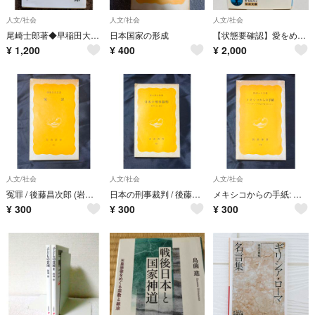
人文/社会
人文/社会
人文/社会
尾崎士郎著◆早稲田大学◆第一刷/岩波書店
日本国家の形成
【状態要確認】愛をめぐる対話 他三篇 プルタルコス
¥
1,200
¥
400
¥
2,000
人文/社会
人文/社会
人文/社会
冤罪 / 後藤昌次郎 (岩波新書 81) 新書 – 1979
日本の刑事裁判 / 後藤昌次郎 (岩波新書 83) 新書 – 1979
メキシコからの手紙: インディヘナのなかで考えたこと /黒沼 ユリ子 岩波新書
¥
300
¥
300
¥
300