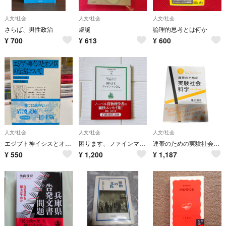
人文/社会
人文/社会
人文/社会
さらば、男性政治
虚誕
論理的思考とは何か
¥
700
¥
613
¥
600
人文/社会
人文/社会
人文/社会
エジプト神イシスとオシリスの伝説について プルタルコス
困ります、ファインマンさん R.P.ファインマン 岩波現代文庫【帯付】エッセイ
連帯のための実験社会科学
¥
550
¥
1,200
¥
1,187