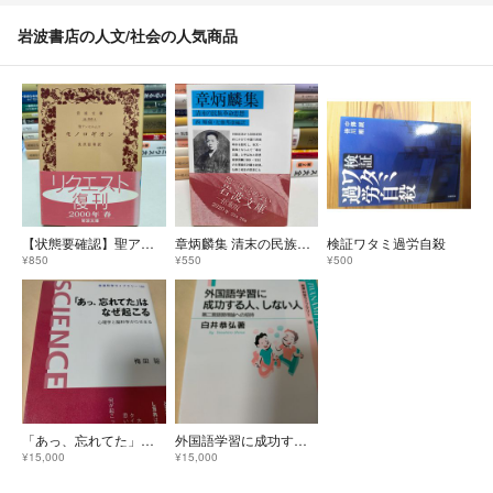
岩波書店の人文/社会の人気商品
【状態要確認】聖アンセルムス モノロギオン
章炳麟集 清末の民族革命思想
検証ワタミ過労自殺
¥850
¥550
¥500
「あっ、忘れてた」はなぜ起こる
外国語学習に成功する人、しない人
¥15,000
¥15,000