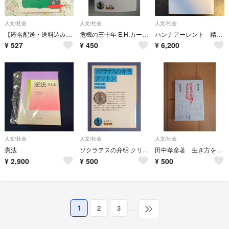
人文/社会
人文/社会
人文/社会
【匿名配送・送料込み】 岩波新書 インドとイギリス 訳あり注意 ゆうパケットポストminiにて発送
危機の三十年 E.H.カー著 岩波文庫
ハンナアーレント 精神の生活 上
¥
527
¥
450
¥
6,200
人文/社会
人文/社会
人文/社会
憲法
ソクラテスの弁明 クリトン / プラトン
田中孝彦著 生き方を問う子どもたち : 教育改革の原点へ
¥
2,900
¥
500
¥
500
1
2
3
…