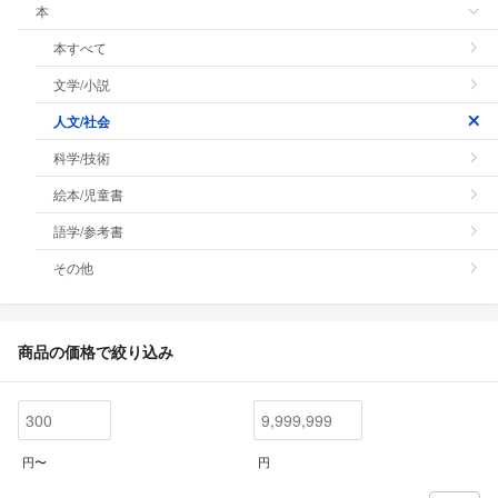
本
本すべて
文学/小説
人文/社会
科学/技術
絵本/児童書
語学/参考書
その他
商品の価格で絞り込み
円〜
円