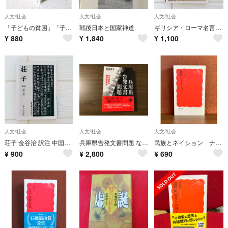
人文/社会
人文/社会
人文/社会
「子どもの貧困」「子どもの貧困Ⅱ」2冊セット 阿部 彩 岩波新書
戦後日本と国家神道
ギリシア・ローマ名言集 柳沼重剛 哲学 古典 名言 教養 西洋文学
¥
880
¥
1,840
¥
1,100
人文/社会
人文/社会
人文/社会
荘子 金谷治 訳注 中国古典 東洋哲学 老荘思想 文庫
兵庫県告発文書問題 なぜ日本を揺るがすのか
民族とネイション ナショナリズムという難問
¥
900
¥
2,800
¥
690