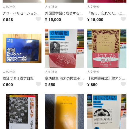
人文/社会
人文/社会
人文/社会
グローバリゼーションとアジア 東アジア共同体の構築 3 国際移動と社会変容
外国語学習に成功する人、しない人
「あっ、忘れてた」はなぜ起こる
¥
548
¥
15,000
¥
15,000
人文/社会
人文/社会
人文/社会
検証ワタミ過労自殺
章炳麟集 清末の民族革命思想
【状態要確認】聖アンセルムス モノロギオン
¥
500
¥
550
¥
850