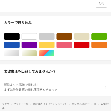
カラーで絞り込み
ブラック/黒色系
ホワイト/白色系
グレー/灰色系
ブラウン/茶色系
ベージュ系
グ
ブルー・ネイビー/青色系
パープル/紫色系
イエロー/黄色系
ピンク/桃色系
レッド/赤色系
オ
シルバー/銀色系
ゴールド/金色系
マルチカラー
岩波書店を出品してみませんか？
買取よりも高値で売れる!
まずは岩波書店の売れ筋価格をチェック
ラクマ
ブランド一覧
岩波書店（イワナミショテン）
エンタメ/ホビー
本
人文/社
会