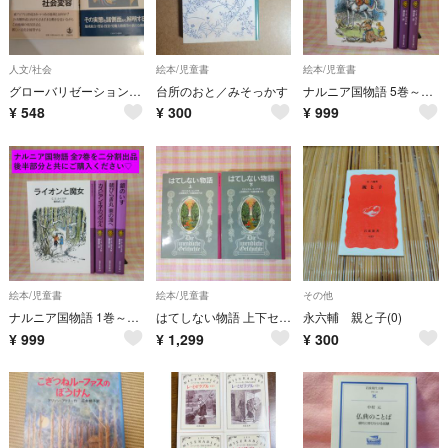
人文/社会
絵本/児童書
絵本/児童書
グローバリゼーションとアジア 東アジア共同体の構築 3 国際移動と社会変容
台所のおと／みそっかす
ナルニア国物語 5巻～7巻 / 全巻 2分割出品 / C･S･ルイス
¥
548
¥
300
¥
999
絵本/児童書
絵本/児童書
その他
ナルニア国物語 1巻～4巻 / 全巻 2分割出品 / C･S･ルイス
はてしない物語 上下セット / 全巻 / 岩波少年文庫 / 読書感想文
永六輔 親と子(0)
¥
999
¥
1,299
¥
300