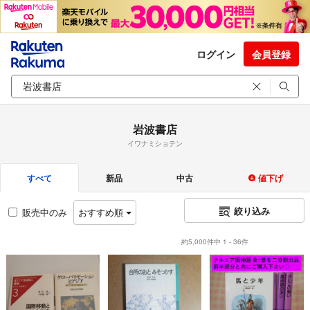
ログイン
会員登録
岩波書店
イワナミショテン
すべて
新品
中古
値下げ
絞り込み
販売中のみ
おすすめ順
約5,000件中 1 - 36件