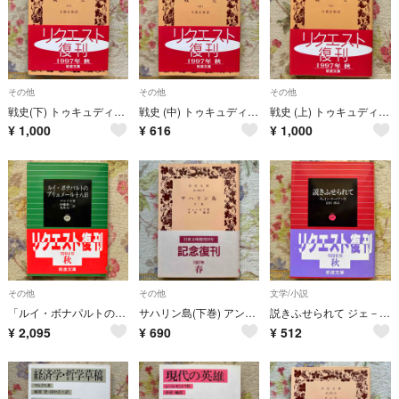
その他
その他
その他
戦史(下) トゥキュディデス
戦史 (中) トゥキュディデス
戦史 (上) トゥキュディデス
¥
1,000
¥
616
¥
1,000
その他
その他
文学/小説
「ルイ・ボナパルトのブリュメ－ル十八日」 カール・ハインリヒ・マルクス
サハリン島(下巻) アント－ン・パ－ヴロヴィチ・チェ－ホフ
説きふせられて ジェ－ン・オ－スティン
¥
2,095
¥
690
¥
512