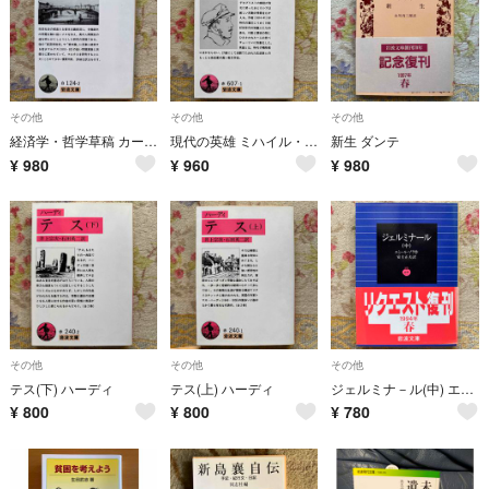
その他
その他
その他
経済学・哲学草稿 カール・ハインリヒ・マルクス
現代の英雄 ミハイル・ユ－リエヴィチ・レ－ルモントフ
新生 ダンテ
¥
980
¥
960
¥
980
その他
その他
その他
テス(下) ハーディ
テス(上) ハーディ
ジェルミナ－ル(中) エミール・ゾラ
¥
800
¥
800
¥
780