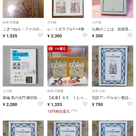
絵本/児童書
その他
その他
こぎつねル－ファスのぼうけん
レ・ミゼラブル1〜4巻
仏典のことば、岩波現代文庫、
¥
1,525
¥
2,300
¥
300
1%還元
その他
絵本/児童書
文学/小説
新編 美の法門 柳宗悦 水尾比呂志 岩波文庫 新品 未読
【名著】モモ ミヒャエル・エンデ ハードカバー
完訳アンデルセン童話集 7
¥
2,280
¥
1,333
¥
750
(1%)
13円相当還元