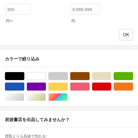
円〜
円
カラーで絞り込み
ブラック/黒色系
ホワイト/白色系
グレー/灰色系
ブラウン/茶色系
ベージュ系
グ
ブルー・ネイビー/青色系
パープル/紫色系
イエロー/黄色系
ピンク/桃色系
レッド/赤色系
オ
シルバー/銀色系
ゴールド/金色系
マルチカラー
岩波書店を出品してみませんか？
買取よりも高値で売れる!