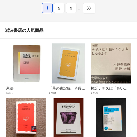
1
2
3
…
岩波書店の人気商品
憲法
「星の古記録」斉藤国治
検証ナチスは「良いこと」もしたのか？
¥300
¥700
¥600