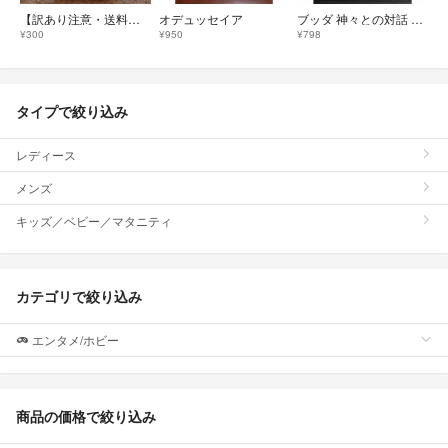
【訳あり注意・送料込み】岩波新書 沖縄現代史 訳あり注意 ゆうパケットポストmineにて発送
オデュッセイア
ブッダ 神々との対話 サンユッタ・ニカーヤ I 岩波文庫 中村元訳
¥300
¥950
¥798
タイプで絞り込み
レディース
メンズ
キッズ／ベビー／マタニティ
カテゴリで絞り込み
エンタメ/ホビー
商品の価格で絞り込み