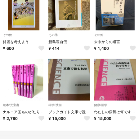
その他
その他
その他
貧困を考えよう
新島襄自伝
未来からの遺言
¥
600
¥
414
¥
1,400
絵本/児童書
科学/技術
健康/医学
ナルニア国ものがたり 全7冊セット C.S.ルイス 岩波少年文庫
ブックガイド文庫で読む科学
わたしの病気は何ですか？
¥
2,780
¥
15,000
¥
15,000