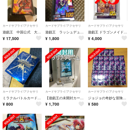
カードサプライ/アクセサリ
カードサプライ/アクセサリ
カードサプライ/アクセサリ
遊戯王 中国公式 大会 遊戯王 閃刀姫ーカガリ 70枚 アジア スリーブ
遊戯王 ラッシュデュエル ロミン スリーブ
遊戯王 ドラゴンメイドのお見送り スリーブ プロテクター 3つ
¥
17,500
¥
1,800
¥
4,000
カードサプライ/アクセサリ
カードサプライ/アクセサリ
カードサプライ/アクセサリ
ミラクルバトルカードダス（ミラバト）スリーブ 73枚【即日・翌日発送！】
【遊戯王の未開封カードに】ブラックボーダフレーム
ジョジョの奇妙な冒険 承太郎スリーブ
¥
800
¥
1,700
¥
580