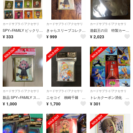
カードサプライ/アクセサリ
カードサプライ/アクセサリ
カードサプライ/アクセサリ
SPY×FAMILY ビックリマンチョコ
きゃらスリーブコレクション マットシリーズ アーニャ
遊戯王の日 特製カードケースVol.2 未開封
¥
333
¥
999
¥
2,023
カードサプライ/アクセサリ
カードサプライ/アクセサリ
カードサプライ/アクセサリ
新品 SPY×FAMILY スパイファミリー アーニャ スリーブ デッキシールド
ニセコイ 桐崎千棘 スリーブ
トレカクーポン消化 ワンピース ステッカー onepiece sticker
¥
1,000
¥
1,700
¥
301