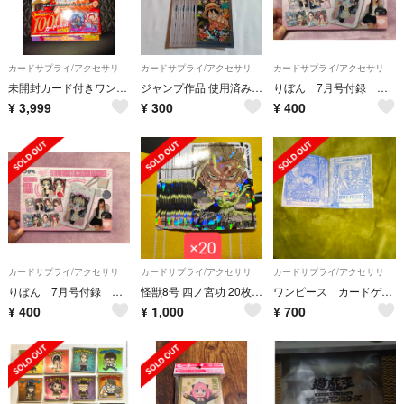
カードサプライ/アクセサリ
カードサプライ/アクセサリ
カードサプライ/アクセサリ
未開封カード付きワンピース パラレル 1st Anniversary
ジャンプ作品 使用済みスリーブセット
りぼん 7月号付録 カードケース&フォトカードセット
¥
3,999
¥
300
¥
400
カードサプライ/アクセサリ
カードサプライ/アクセサリ
カードサプライ/アクセサリ
りぼん 7月号付録 カードケース&フォトカードセット
怪獣8号 四ノ宮功 20枚 最強ジャンプ
ワンピース カードゲーム 限定版
¥
400
¥
1,000
¥
700