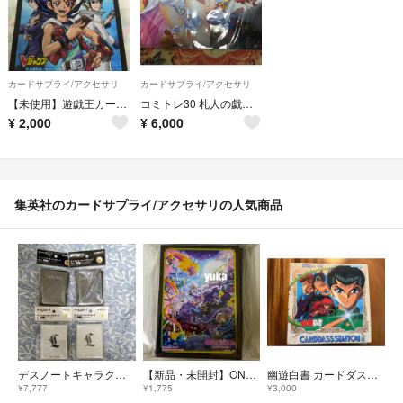
カードサプライ/アクセサリ
カードサプライ/アクセサリ
【未使用】遊戯王カードスリーブ Vジャンプ限定
コミトレ30 札人の戯れ ToLOVEる―ダークネス― メア プレイマット
¥
2,000
¥
6,000
集英社のカードサプライ/アクセサリの人気商品
デスノートキャラクタースリーブL新品未開封２つデスノートキャラクター
【新品・未開封】ONE PIECE ワンピースカードゲーム リミテッドエディションスリーブ vol.6 ルフィ 70枚入り
幽遊白書 カードダスステーション システムファイル 当時物 リフィル 30枚
¥7,777
¥1,775
¥3,000