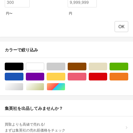
円〜
円
カラーで絞り込み
ブラック/黒色系
ホワイト/白色系
グレー/灰色系
ブラウン/茶色系
ベージュ系
グ
ブルー・ネイビー/青色系
パープル/紫色系
イエロー/黄色系
ピンク/桃色系
レッド/赤色系
オ
シルバー/銀色系
ゴールド/金色系
マルチカラー
集英社を出品してみませんか？
買取よりも高値で売れる!
まずは集英社の売れ筋価格をチェック