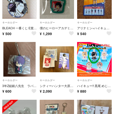
キーホルダー
キーホルダー
キーホルダー
BLEACH 一番くじ E賞 メタルチャームキーホルダー 朽木白哉
僕のヒーローアカデミア ヒロアカ 東急ハンズ DIY アクリルキーホルダー アクキー 緑谷出久
アリナミン×ハイキュー!! オリジナルアクリルキーホルダー 月島 蛍
¥
500
¥
1,299
¥
540
キーホルダー
キーホルダー
キーホルダー
3年Z組銀八先生 ラバーチャーム 高杉
シティーハンター大原画展 野上冴子 アクリルキーホルダー ステッカーセット
ハイキュー!! 黒尾 めじるしアクセサリー アニマルver.2
¥
600
¥
2,090
¥
880