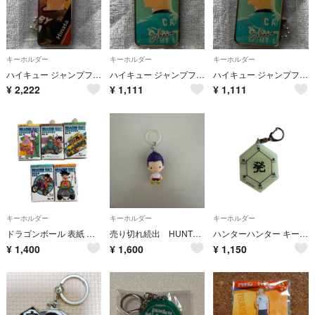
キーホルダー
キーホルダー
キーホルダー
ハイキュー ジャンプフェスタ 2023 ステックケーキ メタルチャーム 日向翔陽
ハイキュー ジャンプフェスタ 2022 特製引き出しBOX付きカステラ焼き メタルチャーム 及川徹2
ハイキュー ジャンプフェスタ 2022 特製引き出しBOX付きカステラ焼き メタルチャーム 及川徹1
¥
2,222
¥
1,111
¥
1,111
キーホルダー
キーホルダー
キーホルダー
ドラゴンボール 表紙 ガチャ 10〜14巻
売り切れ続出 HUNTER×HUNTER めじるしアクセサリー 2個セット
ハンターハンター キーホルダー
¥
1,400
¥
1,600
¥
1,150