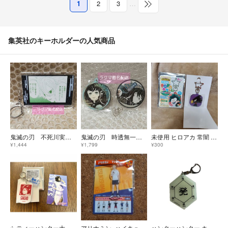
1
2
3
…
集英社のキーホルダーの人気商品
鬼滅の刃 不死川実弥 ブロマイドキーホルダー ジャンプショップ
鬼滅の刃 時透無一郎 原画展 アクリルスライドミラー チャーム
未使用 ヒロアカ 常闇 アクリル pop'nチャーム 僕のヒーローアカデミア
¥1,444
¥1,799
¥300
シティーハンター大原画展 野上冴子 アクリルキーホルダー ステッカーセット
アリナミン×ハイキュー!! オリジナルアクリルキーホルダー 月島 蛍
ハンターハンター キーホルダー