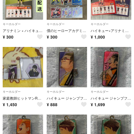
キーホルダー
キーホルダー
キーホルダー
アリナミン × ハイキュー!! オリジナル アクリルキーホルダー 木兎光太郎 非売品 ノベルティ キーホルダー
僕のヒーローアカデミア アクリルキーホルダー キャラクターセレクトVol.1
ハイキュー×アリナミン キーホルダーセット
¥
300
¥
300
¥
1,000
キーホルダー
キーホルダー
キーホルダー
家庭教師ヒットマンREBORN! 雲雀恭弥セット
ハイキュー ジャンプフェスタ 2023 ステックケーキ メタルチャーム 東峰旭
ハイキュー ジャンプフェスタ 2023 ステックケーキ メタルチャーム 西谷夕
¥
1,450
¥
888
¥
1,699