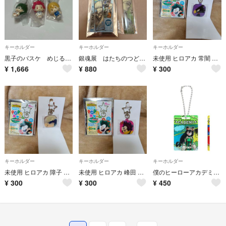
キーホルダー
キーホルダー
キーホルダー
黒子のバスケ めじるしアクセサリー
銀魂展 はたちのつどい メタルキーホルダーコレクション 伊東鴨太郎
未使用 ヒロアカ 常闇 アクリル pop'nチャーム 僕のヒーローアカデミア
¥
1,666
¥
880
¥
300
キーホルダー
キーホルダー
キーホルダー
未使用 ヒロアカ 障子 アクリル pop'nチャーム 僕のヒーローアカデミア
未使用 ヒロアカ 峰田 アクリル pop'nチャーム 僕のヒーローアカデミア
僕のヒーローアカデミア ヒロアカ パッケージ風キーチェーン 蛙吹梅雨
¥
300
¥
300
¥
450