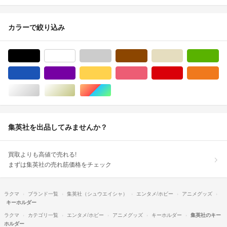
カラーで絞り込み
ブラック/黒色系
ホワイト/白色系
グレー/灰色系
ブラウン/茶色系
ベージュ系
グ
ブルー・ネイビー/青色系
パープル/紫色系
イエロー/黄色系
ピンク/桃色系
レッド/赤色系
オ
シルバー/銀色系
ゴールド/金色系
マルチカラー
集英社を出品してみませんか？
買取よりも高値で売れる!
まずは集英社の売れ筋価格をチェック
ラクマ
ブランド一覧
集英社（シュウエイシャ）
エンタメ/ホビー
アニメグッズ
キーホルダー
ラクマ
カテゴリ一覧
エンタメ/ホビー
アニメグッズ
キーホルダー
集英社のキー
ホルダー