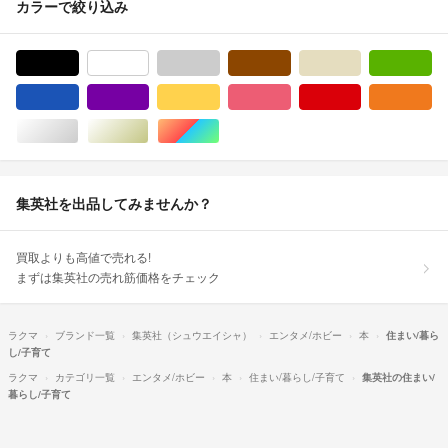
カラーで絞り込み
ブラック/黒色系
ホワイト/白色系
グレー/灰色系
ブラウン/茶色系
ベージュ系
グ
ブルー・ネイビー/青色系
パープル/紫色系
イエロー/黄色系
ピンク/桃色系
レッド/赤色系
オ
シルバー/銀色系
ゴールド/金色系
マルチカラー
集英社を出品してみませんか？
買取よりも高値で売れる!
まずは集英社の売れ筋価格をチェック
ラクマ
ブランド一覧
集英社（シュウエイシャ）
エンタメ/ホビー
本
住まい/暮ら
し/子育て
ラクマ
カテゴリ一覧
エンタメ/ホビー
本
住まい/暮らし/子育て
集英社の住まい/
暮らし/子育て