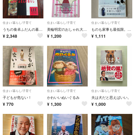
住まい/暮らし/子育て
住まい/暮らし/子育て
住まい/暮らし/子育て
うちの食卓ふだんの暮らし
美輪明宏のおしゃれ大図鑑
ものも家事も最低限。子どもとミニマルに暮らす
¥
2,348
¥
1,200
¥
1,111
住まい/暮らし/子育て
住まい/暮らし/子育て
住まい/暮らし/子育て
子どもが危ない！
かわいいぬいぐるみ
夫は犬だと思えばいい。
¥
770
¥
1,300
¥
1,000