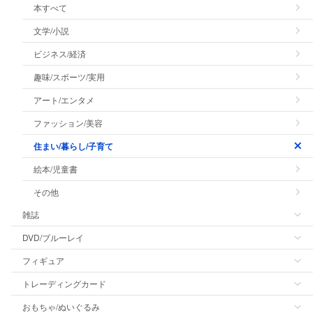
本すべて
文学/小説
ビジネス/経済
趣味/スポーツ/実用
アート/エンタメ
ファッション/美容
住まい/暮らし/子育て
絵本/児童書
その他
雑誌
DVD/ブルーレイ
フィギュア
トレーディングカード
おもちゃ/ぬいぐるみ