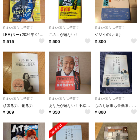
住まい/暮らし/子育て
住まい/暮らし/子育て
住まい/暮らし/子育て
LEE (リー) 2026年 04月号
この世が危ない！
ジジイの片づけ
¥
515
¥
500
¥
300
住まい/暮らし/子育て
住まい/暮らし/子育て
住まい/暮らし/子育て
頑張る力、創る力
あなたが危ない！不幸から逃げろ！
ものも家事も最低限。子どもとミニマルに暮らす
¥
309
¥
350
¥
800