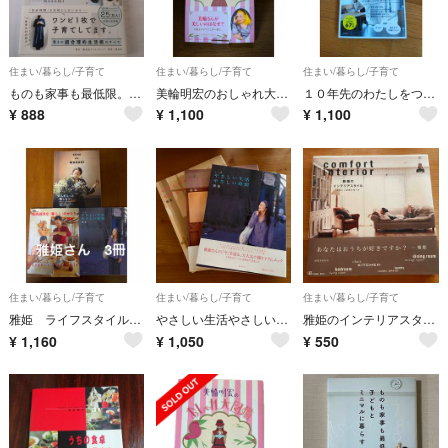
住まい/暮らし/子育て
住まい/暮らし/子育て
住まい/暮らし/子育て
ものも家事も最低限。子どもとミニマルに暮らす
美輪明宏のおしゃれ大図鑑
１０年先のわたしをつくる、家と時間
¥
888
¥
1,100
¥
1,100
住まい/暮らし/子育て
住まい/暮らし/子育て
住まい/暮らし/子育て
雅姫 ライフスタイル本 3冊セット「SENS de MASAKI 」「やさしい生活やさしい時間」「私の好きな「暮らし」のかたち」
やさしい生活やさしい時間（1,2,3 ）3冊セット
雅姫のインテリアスタイル
¥
1,160
¥
1,050
¥
550