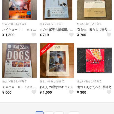
住まい/暮らし/子育て
住まい/暮らし/子育て
住まい/暮らし/子育て
ハイキュー！！ ｍａｇａｚｉｎｅ
ものも家事も最低限。子どもとミニマルに暮らす
衣食住、暮らしに寄り添うもの選び
¥
1,300
¥
719
¥
700
住まい/暮らし/子育て
住まい/暮らし/子育て
住まい/暮らし/子育て
ｋｕｍａ ｋｉｔｃｈｅｎとっておき愛犬レシピ
わたしの理想のキッチン
傷つくあなたへ 江原啓之
¥
500
¥
1,000
¥
300