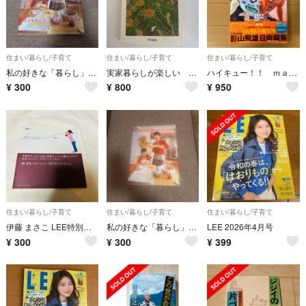
住まい/暮らし/子育て
住まい/暮らし/子育て
住まい/暮らし/子育て
私の好きな「暮らし」のかたち
実家暮らしが楽しい 中村雅奈
ハイキュー！！ ｍａｇａｚｉｎｅ☆付録付★
¥
300
¥
800
¥
950
住まい/暮らし/子育て
住まい/暮らし/子育て
住まい/暮らし/子育て
伊藤 まさこ LEE特別編集 毎日がこはるびより (集英社ムック)
私の好きな「暮らし」のかたち
LEE 2026年4月号
¥
300
¥
300
¥
399