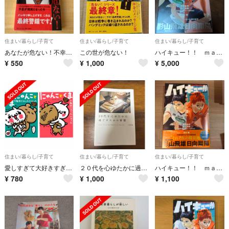
住まい/暮らし/子育て
住まい/暮らし/子育て
住まい/暮らし/子育て
あなたが危ない！不幸から逃げろ！ 江原啓之
この世が危ない！
ハイキュー！！ ｍａｇａｚｉｎｅ
¥
550
¥
1,000
¥
5,000
住まい/暮らし/子育て
住まい/暮らし/子育て
住まい/暮らし/子育て
愛しすぎて大好きすぎる。にゃんことくまの毎日にゃっふにゃっふ
２０代を心ゆたかに過ごすための習慣
ハイキュー！！ ｍａｇａｚｉｎｅ
¥
780
¥
1,000
¥
1,100