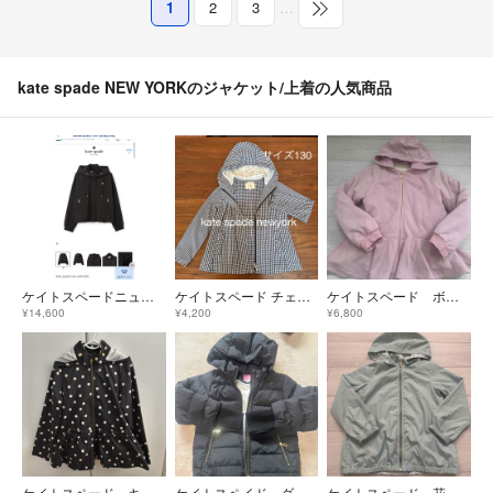
1
2
3
…
kate spade NEW YORKのジャケット/上着の人気商品
ケイトスペードニューヨークキッズ アウター ブルゾン ウィンドブレーカー 140
ケイトスペード チェック柄フード付き ジャケット 130
ケイトスペード ボア付きパーカー ブルゾン
¥14,600
¥4,200
¥6,800
ケイトスペード キッズ服 ドット柄
ケイトスペイド ダウン 130
ケイトスペード 花柄 ブルゾン ウィンブレ