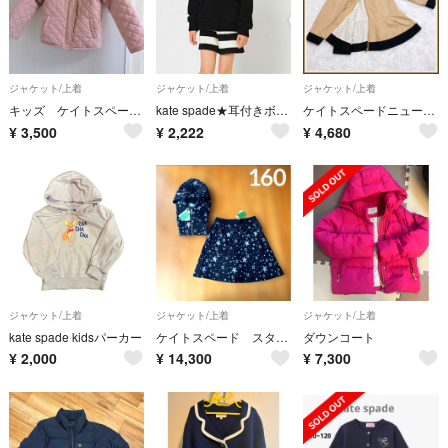
ジャケット/上着
ジャケット/上着
ジャケット/上着
キッズ ケイトスペード 中綿アウター 130
kate spade★耳付きボアパーカー
ケイトスペードニューヨーク ペプラムブルゾン 130 ベージュ ドット キッズ
¥
3,500
¥
2,222
¥
4,680
ジャケット/上着
ジャケット/上着
ジャケット/上着
kate spade kidsパーカー
ケイトスペード スターダストジャカードパーカ＆キュロットスカート 160
ダウンコート
¥
2,000
¥
14,300
¥
7,300