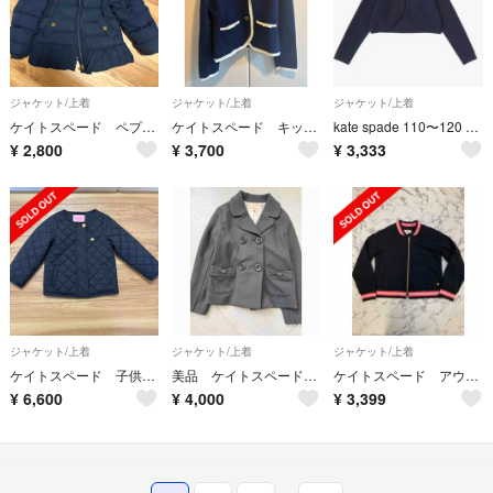
ジャケット/上着
ジャケット/上着
ジャケット/上着
ケイトスペード ペプラム ダウン コート 110 濃紺
ケイトスペード キッズ ニット ジャケット 130㎝
kate spade 110〜120 ネイビー カーディガン ボレロ 紺 リボン
¥
2,800
¥
3,700
¥
3,333
ジャケット/上着
ジャケット/上着
ジャケット/上着
ケイトスペード 子供服ジャケット100 ✖️2
美品 ケイトスペード グレー ダブルブレストジャケット 入学式 卒園式 120
ケイトスペード アウター ブルゾン 140
¥
6,600
¥
4,000
¥
3,399