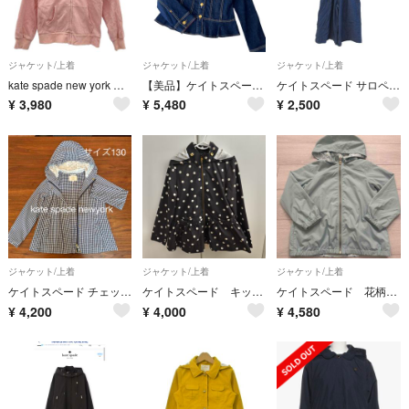
ジャケット/上着
ジャケット/上着
ジャケット/上着
kate spade new york パーカー ピンク 140【E-68】
【美品】ケイトスペード 1.6万 デニムジャケット ペプラム リボン 140
ケイトスペード サロペット デニムパンツ ワイド キッズ 女の子用 130サイズ ネイビー Kate Spade
¥
3,980
¥
5,480
¥
2,500
ジャケット/上着
ジャケット/上着
ジャケット/上着
ケイトスペード チェック柄フード付き ジャケット 130
ケイトスペード キッズ服 ドット柄
ケイトスペード 花柄 ブルゾン ウィンブレ
¥
4,200
¥
4,000
¥
4,580