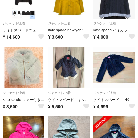
ジャケット/上着
ジャケット/上着
ジャケット/上着
ケイトスペードニューヨークキッズ アウター ブルゾン ウィンドブレーカー 140
kate spade new york ブルゾン（その他） 140cm 黄 【古着】【中古】【送料無料】
kate spade バイカラーウィンブレ
¥
14,600
¥
3,600
¥
4,000
ジャケット/上着
ジャケット/上着
ジャケット/上着
kate spade ファー付きブルゾン 110cm
ケイトスペード キッズ アウター
ケイトスペード 140
¥
8,500
¥
5,500
¥
4,999