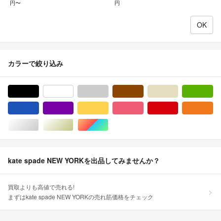
円〜
円
カラーで絞り込み
ブラック/黒色系
ホワイト/白色系
グレー/灰色系
ブラウン/茶色系
ベージュ系
グ
ブルー・ネイビー/青色系
パープル/紫色系
イエロー/黄色系
ピンク/桃色系
レッド/赤色系
オ
シルバー/銀色系
ゴールド/金色系
マルチカラー
kate spade NEW YORKを出品してみませんか？
買取よりも高値で売れる!
まずはkate spade NEW YORKの売れ筋価格をチェック