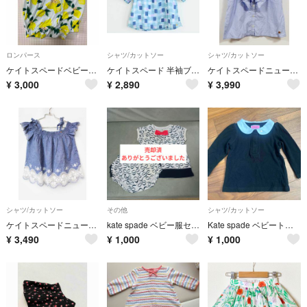
ロンパース
シャツ/カットソー
シャツ/カットソー
ケイトスペードベビー 70cm ロンパース
ケイトスペード 半袖ブラウス 130cm キッズ 女児 ブルー系【中古】【新入荷!】†
ケイトスペードニューヨーク 半袖ブラウス 140cm キッズ 女児 ブルー【中古】【新入荷!】‡
¥
3,000
¥
2,890
¥
3,990
シャツ/カットソー
その他
シャツ/カットソー
ケイトスペードニューヨーク 半袖ブラウス 135cm キッズ 女児 紫【中古】【新入荷!】★
kate spade ベビー服セットアップ80cm
Kate spade ベビートップス 80cm ブラック
¥
3,490
¥
1,000
¥
1,000