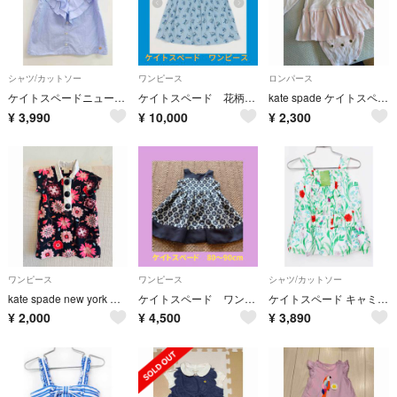
シャツ/カットソー
ワンピース
ロンパース
ケイトスペードニューヨーク ノースリーブブラウス 150cm キッズ 女児 ブルー【中古】【新入荷!】▽
ケイトスペード 花柄 リボンタイ ワンピース
kate spade ケイトスペード ベビー ロンパース ピンク
¥
3,990
¥
10,000
¥
2,300
ワンピース
ワンピース
シャツ/カットソー
kate spade new york ケイトスペード花柄ワンピース 80cm
ケイトスペード ワンピース 80〜90cm
ケイトスペード キャミソールブラウス 110cm キッズ 女児 白×マルチカラー【新品 未使用品】【新入荷!】★
¥
2,000
¥
4,500
¥
3,890