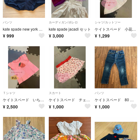
パンツ
カーディガン/ボレロ
シャツ/カットソー
kate spade new york ベビー ブルマ ネイビー 70-80
kate spade jacadi セット
ケイトスペード 小花柄 フラワー 半袖 花柄 チュニック 半袖 女の子
¥
999
¥
3,000
¥
1,299
Ｔシャツ
スカート
パンツ
ケイトスペード いちご ピンク フリル Tシャツ 半袖 ノースリーブ
ケイトスペード チェリー スカート インパン付き
ケイトスペード 80 ズボン ジーンズ
¥
2,500
¥
1,000
¥
1,000