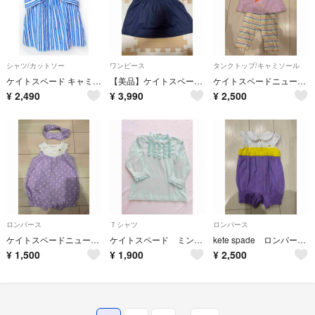
シャツ/カットソー
ワンピース
タンクトップ/キャミソール
ケイトスペード キャミソールブラウス 120cm キッズ 女児 ブルー×白【中古】【新入荷!】★
【美品】ケイトスペード セットアップ ワンピースブラウス80
ケイトスペードニューヨーク オウム上下 80
¥
2,490
¥
3,990
¥
2,500
ロンパース
Ｔシャツ
ロンパース
ケイトスペードニューヨークロンパース70ヘアバンド
ケイトスペード ミントグリーン フリル付きTシャツ
kete spade ロンパース70 ケイトスペード
¥
1,500
¥
1,900
¥
2,500