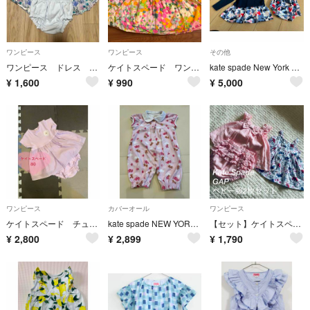
ワンピース
ワンピース
その他
ワンピース ドレス ケイトスペード 80
ケイトスペード ワンピース 80
kate spade New York ベビー服と帽子
¥
1,600
¥
990
¥
5,000
ワンピース
カバーオール
ワンピース
ケイトスペード チュニック ブルマ セットアップ 半袖 女の子 可愛い
kate spade NEW YORK 2wayオール
【セット】ケイトスペード&GAP/ベビー/ワンピース/セットアップ/夏物/ニューボーンフォト
¥
2,800
¥
2,899
¥
1,790