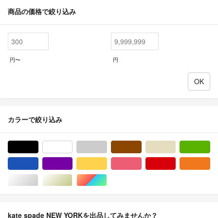
商品の価格で絞り込み
円〜
円
カラーで絞り込み
ブラック/黒色系
ホワイト/白色系
グレー/灰色系
ブラウン/茶色系
ベージュ系
グ
ブルー・ネイビー/青色系
パープル/紫色系
イエロー/黄色系
ピンク/桃色系
レッド/赤色系
オ
シルバー/銀色系
ゴールド/金色系
マルチカラー
kate spade NEW YORKを出品してみませんか？