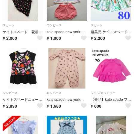
スカート
ワンピース
スカート
ケイトスペード 花柄 ミニスカート ブラック
kate spade new york ベビー服 セットアップ 70
超美品 ケイトスペード スカート 80 ボタニカル 花柄 フレアスカート
¥
2,000
¥
1,000
¥
2,200
ワンピース
ロンパース
シャツ/カットソー
ケイトスペードニューヨーク 半袖ワンピース 80cm キッズ 女児 黒【中古】【新入荷!】★
kate spade new yorkの長袖ロンパース
【美品】kate spade フリルリボン チュニック カットソー 70 ピンク
¥
2,890
¥
1,680
¥
600