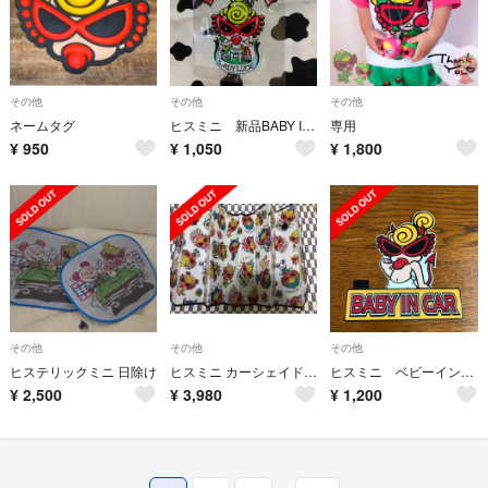
その他
その他
その他
ネームタグ
ヒスミニ 新品BABY IN CAR 13113
専用
¥
950
¥
1,050
¥
1,800
その他
その他
その他
ヒステリックミニ 日除け
ヒスミニ カーシェイド 新品 サイズS
ヒスミニ ベビーインカー ステッカー
¥
2,500
¥
3,980
¥
1,200