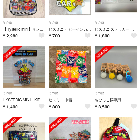
その他
その他
その他
【Hysteric mini】サンシェード 3枚セット カバー付き ヒスミニ
ヒスミニ ベビーインカー シール 防水
ヒスミニ ステッカー 車用
¥
2,980
¥
700
¥
1,800
その他
その他
その他
HYSTERIC MINI KIDS IN CAR
ヒスミニ 巾着
ちびっこ様専用
¥
1,400
¥
800
¥
3,500