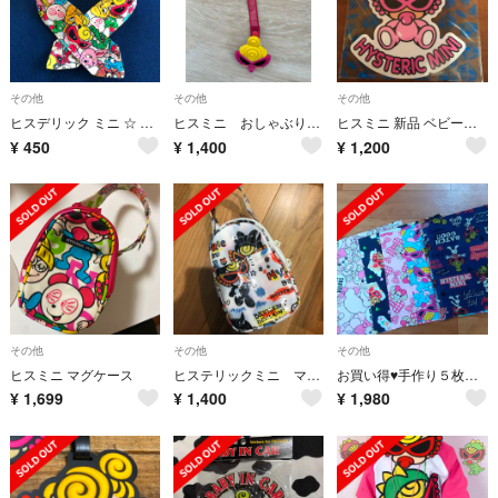
その他
その他
その他
ヒスデリック ミニ ☆ ネッククーラー
ヒスミニ おしゃぶりホルダー
ヒスミニ 新品 ベビーインカー
¥
450
¥
1,400
¥
1,200
その他
その他
その他
ヒスミニ マグケース
ヒステリックミニ マグケース
お買い得♥️手作り５枚セット♥️
¥
1,699
¥
1,400
¥
1,980