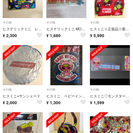
その他
その他
その他
ヒステリックミニ レジャーシート
ヒステリックミニ MONSTER IN CAR BABY IN CAR 車
ヒスミニ☆正規品☆新品☆マグケース☆保温保冷☆ドリンク☆離乳食☆ヒステリックミニ☆HYSTERIC MINI
¥
2,300
¥
1,680
¥
5,990
その他
その他
その他
ヒスミニ⭐︎サンシェード
ヒスミニ ベビーインカー ステッカー
ヒスミニ♡モンスターインカー
¥
2,000
¥
1,300
¥
1,599