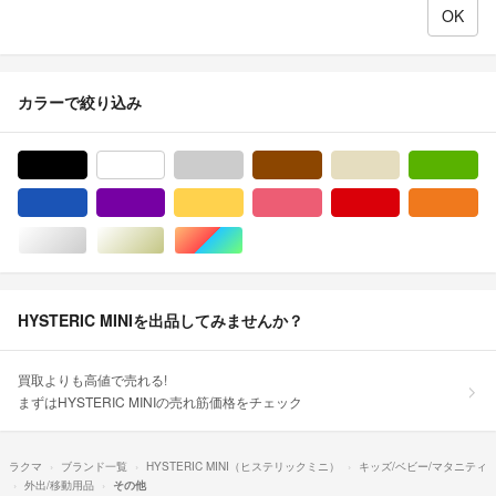
カラーで絞り込み
ブラック/黒色系
ホワイト/白色系
グレー/灰色系
ブラウン/茶色系
ベージュ系
グ
ブルー・ネイビー/青色系
パープル/紫色系
イエロー/黄色系
ピンク/桃色系
レッド/赤色系
オ
シルバー/銀色系
ゴールド/金色系
マルチカラー
HYSTERIC MINIを出品してみませんか？
買取よりも高値で売れる!
まずはHYSTERIC MINIの売れ筋価格をチェック
ラクマ
ブランド一覧
HYSTERIC MINI（ヒステリックミニ）
キッズ/ベビー/マタニティ
外出/移動用品
その他