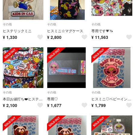
その他
その他
その他
ヒステリックミニ
ヒスミニ☆マグケース
専用です💗🦄
¥
1,330
¥
2,800
¥
11,563
その他
その他
その他
本日お値打ち❤️ヒステリックミニディパック
専用♡
ヒスミニ♡ベビーインカー
¥
2,100
¥
1,677
¥
1,799