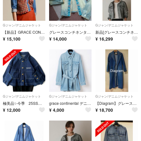
Gジャン/デニムジャケット
Gジャン/デニムジャケット
Gジャン/デニムジャケット
【新品】GRACE CONTINENTAL デニムツイードジャケット
グレースコンチネンタル ビーズ装飾デニムジャケット
新品[グレースコンチネンタル 25SS フードジップデニムジャケット 38
¥
15,100
¥
14,000
¥
16,299
Gジャン/デニムジャケット
Gジャン/デニムジャケット
Gジャン/デニムジャケット
極美品✨️今季 25SS ダイアグラム デニムジャケット 刺繍ロゴ 38
grace continental デニムシャツブラウス
【Diagram】グレースコンチネンタル デニムコート 34
¥
12,000
¥
4,000
¥
18,700