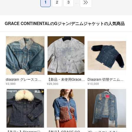
1
2
3
…
GRACE CONTINENTALのGジャン/デニムジャケットの人気商品
diagram グレースコンチネンタル 襟レース付 デニムジャケット
【新品・未使用Grace continental】ペプラムデニムJK
Diagram 切替デニムジャケット サイズ38 グレースコンチネンタル
¥3,980
¥29,300
¥10,000
【美品✨️】Diagram♡定価 39,600円♡ファー Gジャン
【新品】GRACE CONTINENTAL デニムツイードジャケット
グレースコンチネンタル デニムジャケット