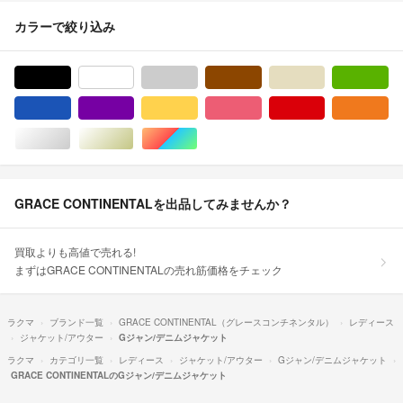
カラーで絞り込み
ブラック/黒色系
ホワイト/白色系
グレー/灰色系
ブラウン/茶色系
ベージュ系
グ
ブルー・ネイビー/青色系
パープル/紫色系
イエロー/黄色系
ピンク/桃色系
レッド/赤色系
オ
シルバー/銀色系
ゴールド/金色系
マルチカラー
GRACE CONTINENTALを出品してみませんか？
買取よりも高値で売れる!
まずはGRACE CONTINENTALの売れ筋価格をチェック
ラクマ
ブランド一覧
GRACE CONTINENTAL（グレースコンチネンタル）
レディース
ジャケット/アウター
Gジャン/デニムジャケット
ラクマ
カテゴリ一覧
レディース
ジャケット/アウター
Gジャン/デニムジャケット
GRACE CONTINENTALのGジャン/デニムジャケット