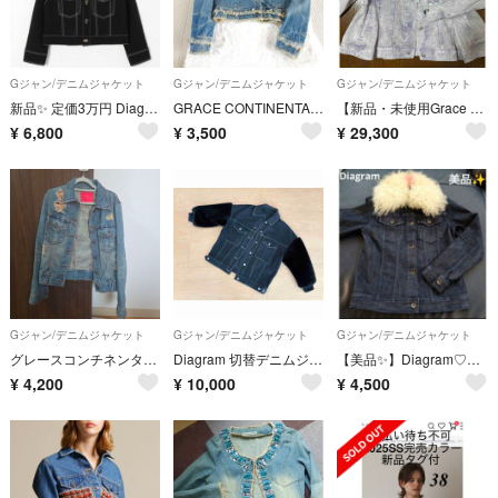
Gジャン/デニムジャケット
Gジャン/デニムジャケット
Gジャン/デニムジャケット
新品✨️ 定価3万円 Diagram フリンジ ジャケット 黒 36
GRACE CONTINENTAL デニム ノーカラージャケット ジージャン
【新品・未使用Grace continental】ペプラムデニムJK
¥
6,800
¥
3,500
¥
29,300
Gジャン/デニムジャケット
Gジャン/デニムジャケット
Gジャン/デニムジャケット
グレースコンチネンタル デニムジャケット
Diagram 切替デニムジャケット サイズ38 グレースコンチネンタル
【美品✨️】Diagram♡定価 39,600円♡ファー Gジャン
¥
4,200
¥
10,000
¥
4,500